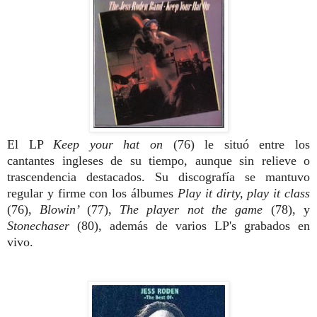
El LP
Keep
your hat on
(76) le situó entre los
cantantes
ingleses de su tiempo, aunque sin relie
ve o
trascendencia destacados. Su discog
rafía se mantuvo
regular y firme con los
álbumes
Play it dirty, play it class
(76),
Blowin’
(77),
The player not the game
(78),
y
Stonechaser
(80), además de
varios LP's
grabados en
vivo.