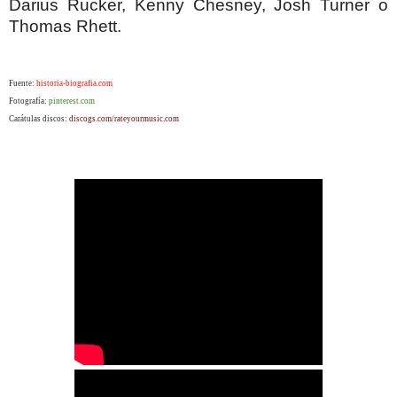
Darius Rucker, Kenny Chesney, Josh Turner o
Thomas Rhett.
Fuente:
historia-biografia.com
Fotografía:
pinterest.com
Carátulas discos:
discogs.com/rateyourmusic.com