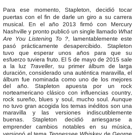
Para ese momento, Stapleton, decidió tocar
puertas con el fin de darle un giro a su carrera
musical. En el año 2013 firmó con Mercury
Nashville y pronto publicó un single llamado
What
Are You Listenin
g
To ?
, lamentablemente este
pasó prácticamente desapercibido.
Stapleton
tuvo que esperar unos años para que su
esfuerzo tuviera fruto. El 5 de mayo de 2015 sale
a la luz
Traveller
, su primer álbum de larga
duración, considerado una auténtica maravilla, el
álbum fue nominada como uno de los mejores
del año. Stapleton apuesta por un rock
norteamericano clásico con influencias country,
rock sureño, blues y soul, mucho soul. Aunque
no tuvo gran acogida los temas inéditos son una
maravilla y las versiones indiscutiblemente
buenas.
Stapleton decidió arriesgarse a
emprender cambios notables en su música,
versionó el tema
Tennessee Whiskey
de George