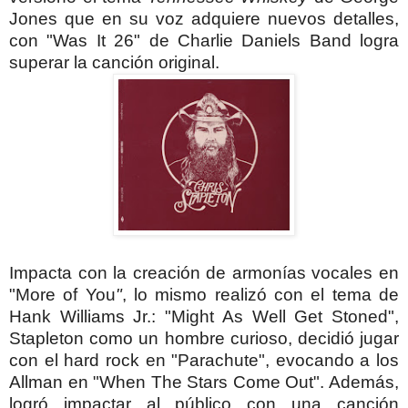
Jones que en su voz adquiere nuevos detalles,
con "
Was It 26"
de Charlie Daniels Band logra
superar la canción original.
Impacta con la creación de armonías vocales en
"
More of You
"
, lo mismo realizó con el tema de
Hank Williams Jr.:
"
Might As Well Get Stoned"
,
Stapleton como un hombre curioso, decidió jugar
con el hard rock en
"
Parachute"
, evocando a los
Allman en
"
When The Stars Come Out"
. Además,
logró impactar al público con una canción