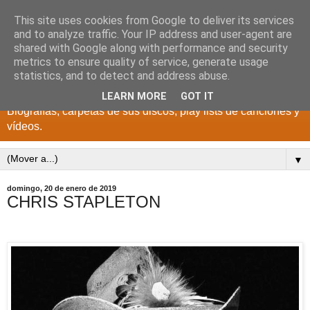
This site uses cookies from Google to deliver its services
DISCOS PARA EL
and to analyze traffic. Your IP address and user-agent are
shared with Google along with performance and security
RECUERDO
metrics to ensure quality of service, generate usage
statistics, and to detect and address abuse.
CANTANTES Y GRUPOS DE LOS AÑOS 1950 a 2022.
LEARN MORE
GOT IT
Biografías, carpetas de sus discos, play lists de canciones y
vídeos.
▼
domingo, 20 de enero de 2019
CHRIS STAPLETON