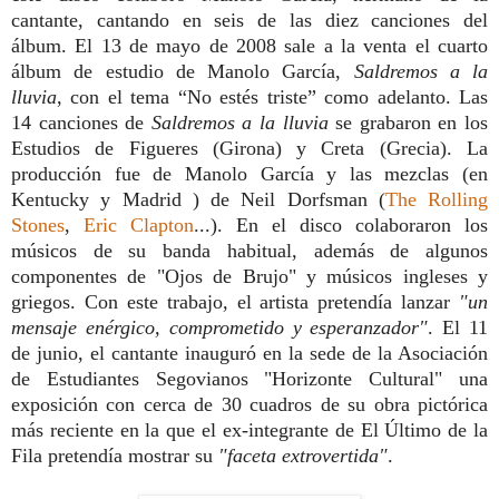
cantante, cantando en seis de las diez canciones del
álbum. El 13 de mayo de 2008 sale a la venta el cuarto
álbum de estudio de Manolo García,
Saldremos a la
lluvia
, con el tema “No estés triste” como adelanto. Las
14 canciones de
Saldremos a la lluvia
se grabaron en los
Estudios de Figueres (Girona) y Creta (Grecia). La
producción fue de Manolo García y las mezclas (en
Kentucky y Madrid ) de Neil Dorfsman (
The Rolling
Stones
,
Eric Clapton
...). En el disco colaboraron los
músicos de su banda habitual, además de algunos
componentes de "Ojos de Brujo" y músicos ingleses y
griegos. Con este trabajo, el artista pretendía lanzar
"un
mensaje enérgico, comprometido y esperanzador"
. El 11
de junio, el cantante inauguró en la sede de la Asociación
de Estudiantes Segovianos "Horizonte Cultural" una
exposición con cerca de 30 cuadros de su obra pictórica
más reciente en la que el ex-integrante de El Último de la
Fila pretendía mostrar su
"faceta extrovertida"
.