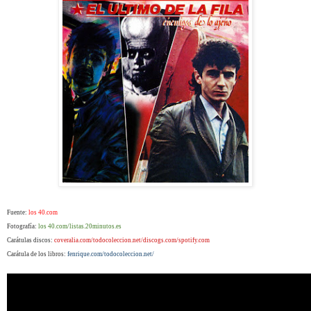
Fuente:
los 40.com
Fotografía:
los 40.com/listas.20minutos.es
Carátulas discos:
coveralia.com/todocoleccion.net/discogs.com/spotify.com
Carátula de los libros:
fenrique.com/
todocoleccion.net/