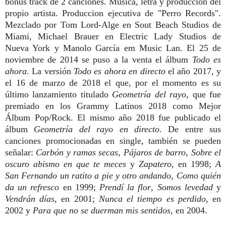
bonus track de 2 canciones. Música, letra y producción del
propio artista. Produccion ejecutiva de "Perro Records".
Mezclado por Tom Lord-Alge en Sout Beach Studios de
Miami, Michael Brauer en Electric Lady Studios de
Nueva York y Manolo García em Music Lan. El 25 de
noviembre de 2014 se puso a la venta el álbum
Todo es
ahora
. La versión
Todo es ahora en directo
el año 2017, y
el 16 de marzo de 2018 el que, por el momento es su
último lanzamiento titulado
Geometría del rayo,
que fue
premiado en los Grammy Latinos 2018 como Mejor
Álbum Pop/Rock.
El mismo año 2018 fue publicado el
álbum
Geometría del rayo en directo
. De entre sus
canciones promocionadas en single, también se pueden
señalar:
Carbón y ramas secas
,
Pájaros de barro
,
Sobre el
oscuro abismo en que te meces
y
Zapatero
, en 1998;
A
San Fernando un ratito a pie y otro andando
,
Como quién
da un refresco
en 1999;
Prendí la flor
,
Somos levedad
y
Vendrán días
, en 2001;
Nunca el tiempo es perdido
, en
2002 y
Para que no se duerman mis sentidos
, en 2004.