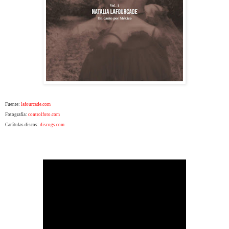
Fuente:
lafourcade.com
Fotografía:
controlfoto.com
Carátulas discos:
discogs.com