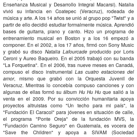
Enseñanza Musical y Desarrollo Integral Macarsi). Natalia
vivió su infancia en Coatepec (Veracruz), rodeada de
música y arte. A los 14 años se unió al grupo pop "Twist" y a
partir de ello decidió estudiar formalmente música. Aprendió
bases de guitarra, piano y canto. Hizo un programa de
entrenamiento musical en Boston y a los 16 empezó a
componer. En el 2002, a los 17 años, firmó con Sony Music
y grabó su disco
Natalia Lafourcade
producido por Loris
Ceroni y Aureo Baqueiro. En el 2005 trabajó con su banda
"La Forquetina". En el 2006, tras nueve meses en Canadá,
compuso el disco instrumental
Las cuatro estaciones del
amor
, mismo que grabó con la Orquesta Juvenil de
Veracruz. Mientras lo concebía compuso canciones y con
algunas de ellas formó su álbum
Hu Hu Hu
que salió a la
venta en el 2009. Por su convicción humanitaria apoya
proyectos altruistas como "Un techo para mi país", la
"Fundación El Caracol" para jóvenes en situación de calle,
el programa "Ponte Oreja" de la fundación MVS, la
"Fundación Camino Seguro" en Guatemala, es vocera de
"Save the Children" y apoya a SIVAM (Sociedad