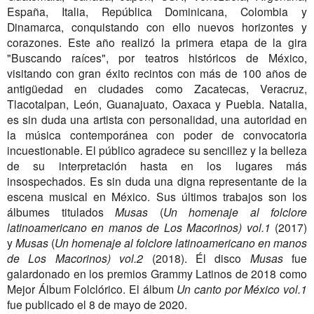
España, Italia, República Dominicana, Colombia y
Dinamarca, conquistando con ello nuevos horizontes y
corazones. Este año realizó la primera etapa de la gira
"Buscando raíces", por teatros históricos de México,
visitando con gran éxito recintos con más de 100 años de
antigüedad en ciudades como Zacatecas, Veracruz,
Tlacotalpan, León, Guanajuato, Oaxaca y Puebla. Natalia,
es sin duda una artista con personalidad, una autoridad en
la música contemporánea con poder de convocatoria
incuestionable. El público agradece su sencillez y la belleza
de su interpretación hasta en los lugares más
insospechados. Es sin duda una digna representante de la
escena musical en México. Sus últimos trabajos son los
álbumes titulados
Musas
(
Un homenaje al folclore
latinoamericano en manos de Los Macorinos) vol.1
(2017)
y
Musas
(
Un homenaje al folclore latinoamericano en manos
de Los Macorinos) vol.2
(2018). Él disco
Musas
fue
galardonado en los premios Grammy Latinos de 2018 como
Mejor Álbum Folclórico. El álbum
Un canto por México vol.1
fue publicado el 8 de mayo de 2020.