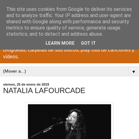
This site uses cookies from Google to deliver its services
DISCOS PARA EL
and to analyze traffic. Your IP address and user-agent are
shared with Google along with performance and security
RECUERDO
metrics to ensure quality of service, generate usage
statistics, and to detect and address abuse.
CANTANTES Y GRUPOS DE LOS AÑOS 1950 a 2022.
LEARN MORE
GOT IT
Biografías, carpetas de sus discos, play lists de canciones y
vídeos.
▼
viernes, 25 de enero de 2019
NATALIA LAFOURCADE