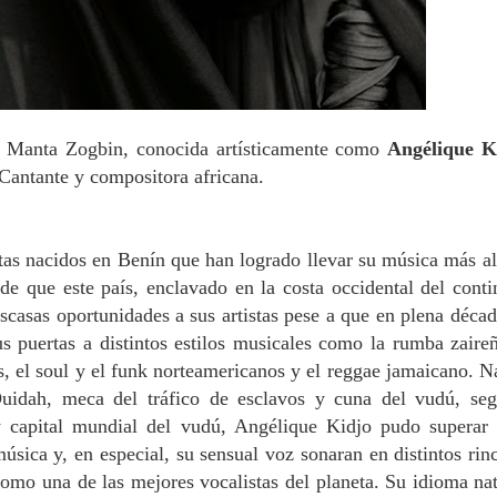
 Manta Zogbin, conocida artísticamente como
Angélique K
 Cantante y compositora africana.
stas nacidos en Benín que han logrado llevar su música más al
ede que este país, enclavado en la costa occidental del conti
scasas oportunidades a sus artistas pese a que en plena décad
us puertas a distintos estilos musicales como la rumba zaireñ
 el soul y el funk norteamericanos y el reggae jamaicano. N
uidah, meca del tráfico de esclavos y cuna del vudú, se
 capital mundial del vudú, Angélique Kidjo pudo superar 
úsica y, en especial, su sensual voz sonaran en distintos rin
omo una de las mejores vocalistas del planeta. Su idioma nat