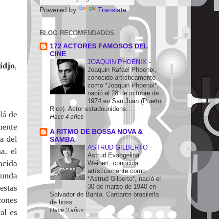
Powered by
Translate
BLOG RECOMENDADOS
172 ACTORES FAMOSOS DEL
CINE
JOAQUIN PHOENIX
-
idjo
,
Joaquin Rafael Phoenix,
conocido artísticamente
como *Joaquin Phoenix*,
nació el 28 de octubre de
1974 en San Juan (Puerto
Rico). Actor estadounidens...
lá de
Hace 4 años
nente
A RITMO DE BOSSA NOVA &
a del
SAMBA
ASTRUD GILBERTO
-
a, el
Astrud Evangelina
acida
Weinert, conocida
artísticamente como
gunda
*Astrud Gilberto*, nació el
30 de marzo de 1940 en
estas
Salvador de Bahía. Cantante brasileña
cones
de boss...
Hace 3 años
al es