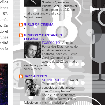
ellos
*Fosforito*, nace en
Puente Genil (Córdoba) el
ienes
3 de agosto de 1932, de
 ‘87.
madre sevillana y padre co...
Hace 8 meses
demás
GIRLS OF CINEMA
e. En
-
do el
GRUPOS Y CANTANTES
runés
ESPAÑOLES
ditó
FOSFORITO
-
Antonio
Fernández Díaz, conocido
on la
artísticamente como
Fosforito, nace en Puente
Genil (Córdoba) el 3 de
agosto de 1932, de madre
sevillana y padre co...
Hace 8 meses
JAZZ ARTISTS
SONNY ROLLINS
-
Walter
Theodore Rollins,
conocido artísticamente
como *Sonny Rollins*,
nació el 7 de septiembre
de 1930 en Nueva York y
falleció en la misma ciudad a la...