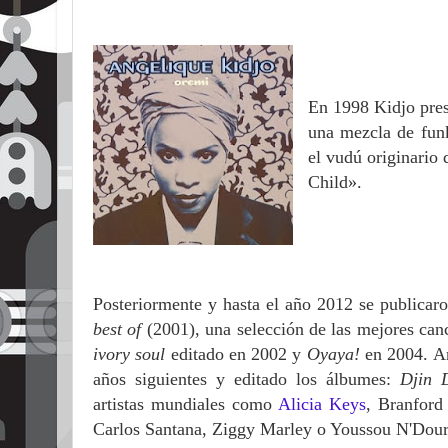
En 1998 Kidjo pre
una mezcla de funk
el vudú originario
Child».
Posteriormente y hasta el año 2012 se publicar
best of
(2001), una selección de las mejores can
ivory soul
editado en 2002 y
Oyaya!
en 2004. An
años siguientes y editado los álbumes:
Djin 
artistas mundiales como
Alicia Keys
, Branford
Carlos Santana, Ziggy Marley o Youssou N'Dou