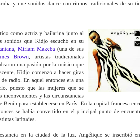
ruba y une sonidos dance con ritmos tradicionales de su tie
ico como actriz y bailarina junto al
os sonidos que Kidjo escuchó en su
antana
,
Miriam Makeba
(una de sus
ames Brown
, artistas tradicionales
culcaron una pasión por la música que
escente, Kidjo comenzó a hacer giras
s de radio. En aquel entonces era una
rlo, puesto que las mujeres que se
s inconvenientes y las circunstancias
de Benín para establecerse en París. En la capital francesa enc
tonces se había convertido en el principal punto de encuent
tintas latitudes.
stancia en la ciudad de la luz, Angélique se inscribió e