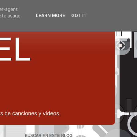
ser-agent
rate usage
LEARN MORE
GOT IT
EL
 de canciones y vídeos.
BUSCAR EN ESTE BLOG