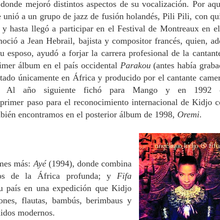
 donde mejoró distintos aspectos de su vocalización. Por aqu
e unió a un grupo de jazz de fusión holandés, Pili Pili, con qu
y hasta llegó a participar en el Festival de Montreaux en el
ció a Jean Hebrail, bajista y compositor francés, quien, a
u esposo, ayudó a forjar la carrera profesional de la cantant
imer álbum en el país occidental
Parakou
(antes había graba
itado únicamente en África y producido por el cantante came
). Al año siguiente fichó para Mango y en 1992 e
l primer paso para el reconocimiento internacional de Kidjo c
mbién encontramos en el posterior álbum de 1998,
Oremi
.
umes más:
Ayé
(1994), donde combina
mos de la África profunda; y
Fifa
u país en una expedición que Kidjo
iones, flautas, bambús, berimbaus y
nidos modernos.