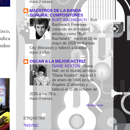
Hace 2 meses
MAESTROS DE LA BANDA
SONORA: COMPOSITORES
BURT BACHARACH
-
Burt
Bacharach Freeman,
conocido en el mundo
isco,
artístico como *Burt
ndica
Bacharach*, nació el 12 de
mayo de 1928 en Kansas
oodoo
City (Missouri) y falleció a la edad ...
Hace 3 años
OSCAR A LA MEJOR ACTRIZ
DIANE KEATON
-
Diane
Hall, en el mundo artístico
*Diane Keaton*, nació el 5
de enero de 1946 en Los
Ángeles (California) y
falleció el 11 de octubre de
2025 a los 79 a...
Hace 9 meses
Mostrar todo
ETIQUETAS
*NSYNC