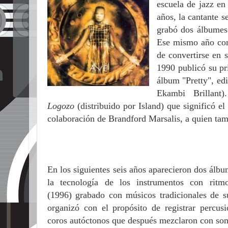
escuela de jazz en
años, la cantante s
grabó dos álbumes 
Ese mismo año cono
de convertirse en s
1990 publicó su pr
álbum "Pretty", ed
Ekambi Brillant
Logozo
(distribuido por Island) que significó e
colaboración de Brandford Marsalis, a quien ta
En los siguientes seis años aparecieron dos álb
la tecnología de los instrumentos con rit
(1996) grabado con músicos tradicionales de s
organizó con el propósito de registrar percus
coros autóctonos que después mezclaron con so