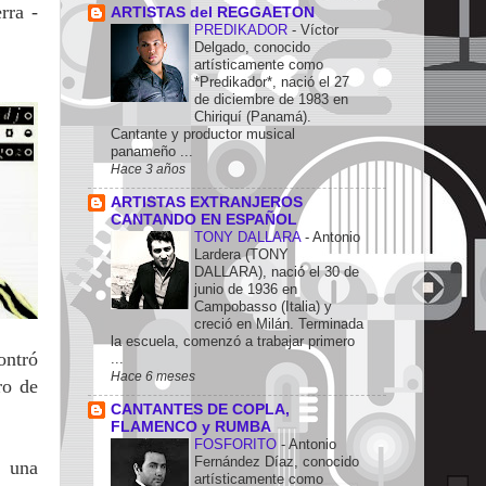
rra -
ARTISTAS del REGGAETON
PREDIKADOR
-
Víctor
Delgado, conocido
artísticamente como
*Predikador*, nació el 27
de diciembre de 1983 en
Chiriquí (Panamá).
Cantante y productor musical
panameño ...
Hace 3 años
ARTISTAS EXTRANJEROS
CANTANDO EN ESPAÑOL
TONY DALLARA
-
Antonio
Lardera (TONY
DALLARA), nació el 30 de
junio de 1936 en
Campobasso (Italia) y
creció en Milán. Terminada
la escuela, comenzó a trabajar primero
ontró
...
Hace 6 meses
ro de
CANTANTES DE COPLA,
FLAMENCO y RUMBA
FOSFORITO
-
Antonio
Fernández Díaz, conocido
n una
artísticamente como