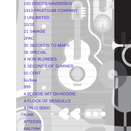
150 DISCOS NAVIDEÑOS
1910 FRUITGUM COMPANY
2 UNLIMITED
20/20
21 SAVAGE
2PAC
30 SECONDS TO MARS
38 SPECIAL
4 NON BLONDES
5 SECONDS OF SUMMER
50 CENT
6ix9ine
999
A BOOGIE WIT DA HOODIE
A FLOCK OF SEAGULLS
A PALO SEKO
A-HA
A*TEENS
AALIYAH