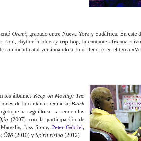
sentó
Oremi
, grabado entre Nueva York y Sudáfrica. En este d
, soul, rhythm´n blues y trip hop, la cantante africana reivi
 de su ciudad natal versionando a Jimi Hendrix en el tema «V
on los álbumes
Keep on Moving: The
ciones de la cantante beninesa,
Black
gelique ha seguido su carrera en los
Djin
(2007) con la participación de
 Marsalis, Joss Stone,
Peter Gabriel
,
r;
Ôÿö
(2010) y
Spirit rising
(2012)