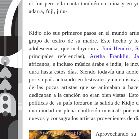
el fon pero ella canta también en mina y en yo
adarra, fuji, juju-.
Kidjo dio sus primeros pasos en el mundo artíst
grupo de teatro de su madre. Este hecho y l
adolescencia, que incluyeron a
Jimi Hendrix
,
S
principales referencias),
Aretha Franklin
,
J
africanos, e incluso música árabe e india, le in
dura hasta estos días. Siendo todavía una adol
por su país actuando en festivales y en emisora
de las pocas artistas que se animaban a hace
dedicaban a la canción no eran bien vistas. Esto
políticas de su país forzaron la salida de Kidjo 
una ciudad en plena ebullición musical: por en
nuevos y consagrados artistas provenientes de dis
Aprovechando su e