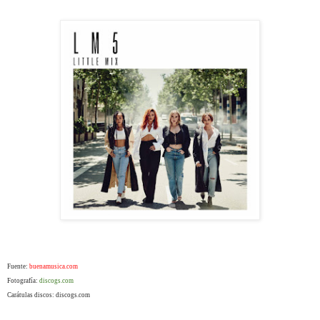
Fuente:
buenamusica.com
Fotografía:
discogs.com
Carátulas discos: discogs.com