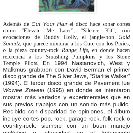
Además de
Cut Your Hair
el disco hace sonar cortes
como “Elevate Me Later”, “Silence Kit”, con
evocaciones de Buddy Holly, el jangle-pop
Gold
Soundz
, que parece mixturar a los Cure con los Pixies,
o la pieza country-rock
Range Life
, en donde hacen
referencia a los Smashing Pumpkins y los Stone
Temple Pilots.
En 1994 Nastanovich, West y
Malkmus grabaron con David Berman el primer
disco grande de The Silver Jews, “Starlite Walker”
(1994).
El tercer disco grande de Pavement fue
Wowee Zowee!
(1995) en donde se intentaron
mostrar más variados y experimentales que en
sus previos trabajos con un sonido más pulido.
Recibido con disparidad de opiniones, el álbum
incluye cortes pop, rock, garage-rock, folk-rock o
country-rock, siempre con un buen manejo
melódico e intensidad en el tratamiento