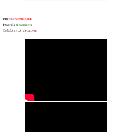
Fuente
alohacriticon.com
Fotografía:
thecurrent.org
Carátulas discos:
discogs.com