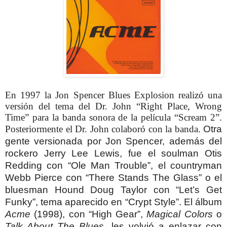
En 1997 la Jon Spencer Blues Explosion realizó una
versión del tema del Dr. John “Right Place, Wrong
Time” para la banda sonora de la película “Scream 2”.
Posteriormente el Dr. John colaboró con la banda.
Otra
gente versionada por Jon Spencer, además del
rockero Jerry Lee Lewis, fue el soulman Otis
Redding con “Ole Man Trouble”, el countryman
Webb Pierce con “There Stands The Glass” o el
bluesman Hound Doug Taylor con “Let’s Get
Funky”, tema aparecido en “Crypt Style”.
El álbum
Acme
(1998), con “High Gear”,
Magical Colors
o
Talk About The Blues
, les volvió a enlazar con