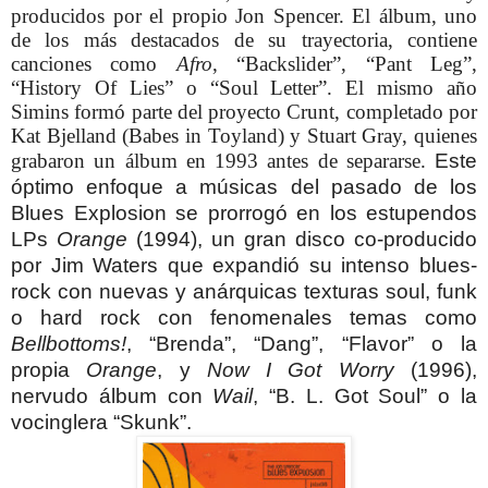
producidos por el propio Jon Spencer. El álbum, uno
de los más destacados de su trayectoria, contiene
canciones como
Afro
, “Backslider”, “Pant Leg”,
“History Of Lies” o “Soul Letter”. El mismo año
Simins formó parte del proyecto Crunt, completado por
Kat Bjelland (Babes in Toyland) y Stuart Gray, quienes
grabaron un álbum en 1993 antes de separarse.
Este
óptimo enfoque a músicas del pasado de los
Blues Explosion se prorrogó en los estupendos
LPs
Orange
(1994), un gran disco co-producido
por Jim Waters que expandió su intenso blues-
rock con nuevas y anárquicas texturas soul, funk
o hard rock con fenomenales temas como
Bellbottoms!
, “Brenda”, “Dang”, “Flavor” o la
propia
Orange
, y
Now I Got Worry
(1996),
nervudo álbum con
Wail
, “B. L. Got Soul” o la
vocinglera “Skunk”.