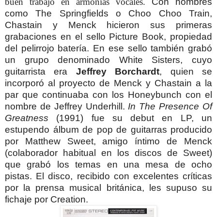
buen trabajo en armonías vocales.
Con nombres
como The Springfields o Choo Choo Train,
Chastain y Menck hicieron sus primeras
grabaciones en el sello Picture Book, propiedad
del pelirrojo batería. En ese sello también grabó
un grupo denominado White Sisters, cuyo
guitarrista era
Jeffrey Borchardt
, quien se
incorporó al proyecto de Menck y Chastain a la
par que continuaba con los Honeybunch con el
nombre de Jeffrey Underhill.
In The Presence Of
Greatness
(1991) fue su debut en LP, un
estupendo álbum de pop de guitarras producido
por Matthew Sweet, amigo íntimo de Menck
(colaborador habitual en los discos de Sweet)
que grabó los temas en una mesa de ocho
pistas. El disco, recibido con excelentes críticas
por la prensa musical británica, les supuso su
fichaje por Creation.