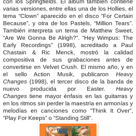
con los Springfields. El álbum también contiene
varias versiones, entre ellas una de los Hollies, el
tema “Clown” aparecido en el disco “For Certain
Because”, y otra de los Pastels, “Million Tears”.
También interpreta un tema de Matthew Sweet,
“Are We Gonna Be Alrigh?”.
“Hey Wimpus: The
Early Recordings” (1998), acreditado a Paul
Chastain & Ric Menck, mostró la calidad
compositiva de sus grabaciones antes de
convertirse en Velvet Crush. El mismo año, y en
el sello Action Musik, publicaron
Heavy
Changes
(1998), el tercer disco de la banda de
nuevo producida por Easter.
Heavy
Changes
tiene mayor énfasis en las guitarras y
en los ritmos sin perder la maestría en armonías y
melodías en canciones como “Think It Over”,
“Play For Keeps” o “Standing Still”.