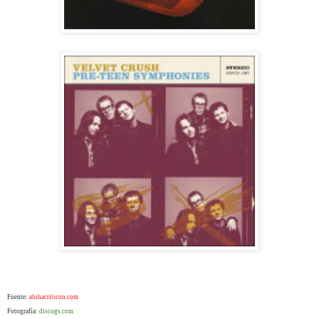
Fuente:
alohacriticon.com
Fotografía:
discogs.com