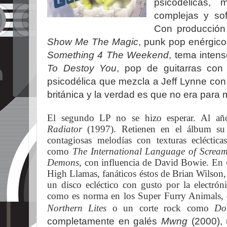
psicodélicas, 
complejas y sof
Con producción
Show Me The Magic
, punk pop enérgico
Something 4 The Weekend
, tema inten
To Destoy You
, pop de guitarras con
psicodélica que mezcla a Jeff Lynne con lo
británica y la verdad es que no era para
El segundo LP no se hizo esperar. Al año
Radiator
(1997). Retienen en el álbum su
contagiosas melodías con texturas ecléctica
como
The International Language of Screa
Demons
, con influencia de David Bowie.
En
High Llamas, fanáticos éstos de Brian Wilson,
un disco ecléctico con gusto por la electró
como es norma en los Super Furry Animals, 
Northern Lites
o un corte rock como
Do
completamente en galés
Mwng
(2000), 