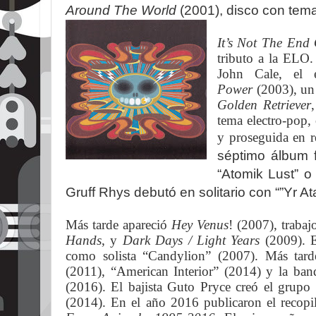
Around The World
(2001), disco con te
It’s Not The End
tributo a la ELO
John Cale, el
Power
(2003), un
Golden Retriever
tema electro-pop,
y proseguida en r
séptimo álbum
“Atomik Lust” 
Gruff Rhys debutó en solitario con “”Yr A
Más tarde apareció
Hey Venus
! (2007), trabaj
Hands
, y
Dark Days / Light Years
(2009). E
como solista “Candylion” (2007). Más tar
(2011), “American Interior” (2014) y la ban
(2016).
El bajista Guto Pryce creó el grup
(2014).
En el año 2016 publicaron el recopi