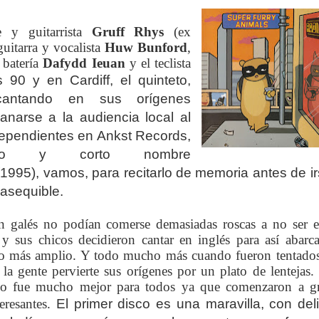
e y guitarrista
Gruff Rhys
(ex
uitarra y vocalista
Huw Bunford
,
l batería
Dafydd Ieuan
y el teclista
90 y en Cardiff, el quinteto,
antando en sus orígenes
narse a la audiencia local al
ndependientes en Ankst Records,
to y corto nombre
(1995), vamos, para recitarlo de memoria antes de i
asequible.
 galés no podían comerse demasiadas roscas a no ser 
 y sus chicos decidieron cantar en inglés para así abarc
co más amplio. Y todo mucho más cuando fueron tentado
la gente pervierte sus orígenes por un plato de lentejas.
io fue mucho mejor para todos ya que comenzaron a g
teresantes.
El primer disco es una maravilla, con deli