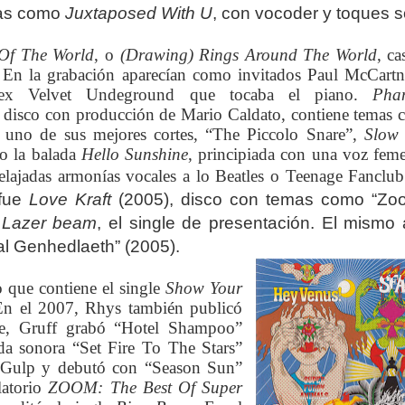
mas como
Juxtaposed With U
, con vocoder y toques s
 Of The World
, o
(Drawing) Rings Around The World
, ca
. En la grabación aparecían como invitados Paul McCart
 ex Velvet Undeground que tocaba el piano.
Pha
 disco con producción de Mario Caldato, contiene temas
, uno de sus mejores cortes, “The Piccolo Snare”,
Slow 
 o la balada
Hello Sunshine
, principiada con una voz fem
elajadas armonías vocales a lo Beatles o Teenage Fanclu
 fue
Love Kraft
(2005), disco con temas como “Zoo
o
Lazer beam
, el single de presentación. El mismo 
tal Genhedlaeth” (2005).
o que contiene el single
Show Your
n el 2007, Rhys también publicó
de, Gruff grabó “Hotel Shampoo”
da sonora “Set Fire To The Stars”
o Gulp y debutó con “Season Sun”
latorio
ZOOM: The Best Of Super