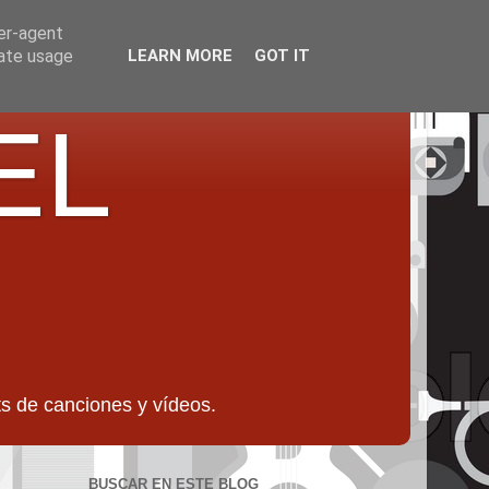
ser-agent
rate usage
LEARN MORE
GOT IT
EL
 de canciones y vídeos.
BUSCAR EN ESTE BLOG