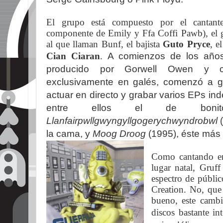
El grupo está compuesto por el cantant
componente de Emily y Ffa Coffi Pawb), el g
al que llaman Bunf, el bajista
Guto Pryce
, e
Cian Ciaran
.
A comienzos de los años 
producido por Gorwell Owen y c
exclusivamente en galés, comenzó a ga
actuar en directo y grabar varios EPs i
entre ellos el de boni
Llanfairpwllgwyngyllgogerychwyndrobwl
la cama, y
Moog Droog
(1995), éste más 
Como cantando en
lugar natal, Gruff
espectro de públi
Creation. No, que 
bueno, este camb
discos bastante in