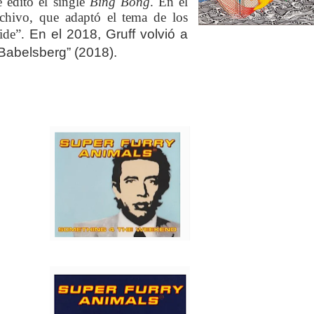
 editó el single
Bing Bong
.
En el
rchivo, que adaptó el tema de los
ide”.
En el 2018, Gruff volvió a
“Babelsberg” (2018).