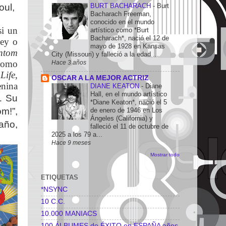
oul,
BURT BACHARACH
-
Burt
Bacharach Freeman,
conocido en el mundo
si un
artístico como *Burt
Bacharach*, nació el 12 de
ney o
mayo de 1928 en Kansas
ntom
City (Missouri) y falleció a la edad ...
 como
Hace 3 años
Life
,
OSCAR A LA MEJOR ACTRIZ
enina
DIANE KEATON
-
Diane
Hall, en el mundo artístico
b.
Su
*Diane Keaton*, nació el 5
m!”,
de enero de 1946 en Los
Ángeles (California) y
año,
falleció el 11 de octubre de
2025 a los 79 a...
Hace 9 meses
Mostrar todo
ETIQUETAS
*NSYNC
10 C.C.
10.000 MANIACS
100 ÁLBUMES de ÉXITO en ESPAÑA años