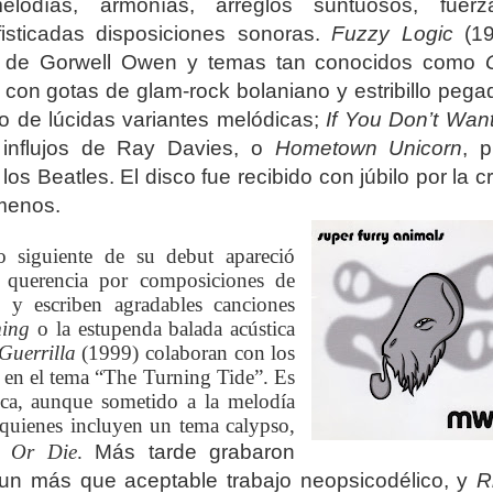
melodías, armonías, arreglos suntuosos, fuer
isticadas disposiciones sonoras.
Fuzzy Logic
(19
 de Gorwell Owen y temas tan conocidos como
 con gotas de glam-rock bolaniano y estribillo pegad
so de lúcidas variantes melódicas;
If You Don’t Wan
 influjos de Ray Davies, o
Hometown Unicorn
, p
s Beatles. El disco fue recibido con júbilo por la cr
 menos.
 siguiente de su debut apareció
 querencia por composiciones de
s y escriben agradables canciones
ming
o la estupenda balada acústica
Guerrilla
(1999) colaboran con los
 en el tema “The Turning Tide”. Es
nica, aunque sometido a la melodía
quienes incluyen un tema calypso,
 Or Die
.
Más tarde grabaron
un más que aceptable trabajo neopsicodélico, y
R