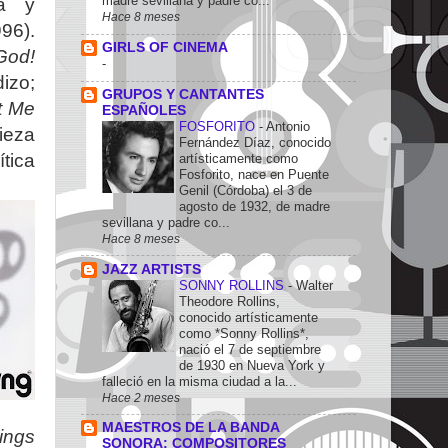
madre sevillana y padre co...
za y
Hace 8 meses
96).
GIRLS OF CINEMA
God!
-
izo;
GRUPOS Y CANTANTES
t Me
ESPAÑOLES
FOSFORITO
-
Antonio
ieza
Fernández Díaz, conocido
ítica
artísticamente como
Fosforito, nace en Puente
Genil (Córdoba) el 3 de
agosto de 1932, de madre
sevillana y padre co...
Hace 8 meses
JAZZ ARTISTS
SONNY ROLLINS
-
Walter
Theodore Rollins,
conocido artísticamente
como *Sonny Rollins*,
nació el 7 de septiembre
de 1930 en Nueva York y
falleció en la misma ciudad a la...
Hace 2 meses
MAESTROS DE LA BANDA
ings
SONORA: COMPOSITORES