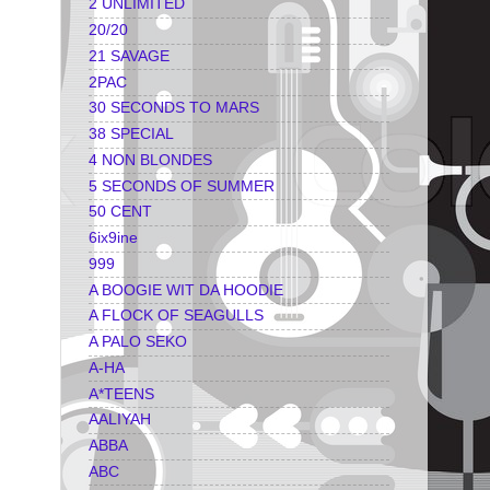
2 UNLIMITED
20/20
21 SAVAGE
2PAC
30 SECONDS TO MARS
38 SPECIAL
4 NON BLONDES
5 SECONDS OF SUMMER
50 CENT
6ix9ine
999
A BOOGIE WIT DA HOODIE
A FLOCK OF SEAGULLS
A PALO SEKO
A-HA
A*TEENS
AALIYAH
ABBA
ABC