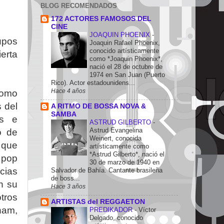
BLOG RECOMENDADOS
172 ACTORES FAMOSOS DEL
CINE
JOAQUIN PHOENIX
-
upos
Joaquin Rafael Phoenix,
conocido artísticamente
erta
como *Joaquin Phoenix*,
nació el 28 de octubre de
1974 en San Juan (Puerto
Rico). Actor estadounidens...
Hace 4 años
como
 del
A RITMO DE BOSSA NOVA &
SAMBA
es e
ASTRUD GILBERTO
-
Astrud Evangelina
o de
Weinert, conocida
 que
artísticamente como
*Astrud Gilberto*, nació el
 pop
30 de marzo de 1940 en
ncias
Salvador de Bahía. Cantante brasileña
de boss...
n su
Hace 3 años
tros
ARTISTAS del REGGAETON
ham,
PREDIKADOR
-
Víctor
Delgado, conocido