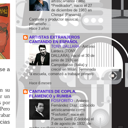
artísticamente como
*Predikador*, nació el 27
de diciembre de 1983 en
Chiriquí (Panamá).
Cantante y productor musical
panameño ...
Hace 3 años
ARTISTAS EXTRANJEROS
CANTANDO EN ESPAÑOL
TONY DALLARA
-
Antonio
Lardera (TONY
DALLARA), nació el 30 de
junio de 1936 en
Campobasso (Italia) y
rse a
creció en Milán. Terminada
la escuela, comenzó a trabajar primero
...
Hace 6 meses
en su
CANTANTES DE COPLA,
ar un
FLAMENCO y RUMBA
FOSFORITO
-
Antonio
s por
Fernández Díaz, conocido
 Pero
artísticamente como
rabar
*Fosforito*, nace en
Puente Genil (Córdoba) el
cias
3 de agosto de 1932, de