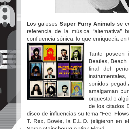
Los galeses
Super Furry Animals
se co
referencia de la música “alternativa” 
confluencia sónica, lo que enriquecía en 
Tanto poseen 
Beatles, Beach 
final del perí
instrumentales
sonidos pegadiz
amalgaman punk-
orquestal o algú
de los citados 
disco de influencias su tema “Feel Flows
T. Rex, Bowie, la E.L.O. (eligieron en
Serge Gainsbourg o Pink Floyd.