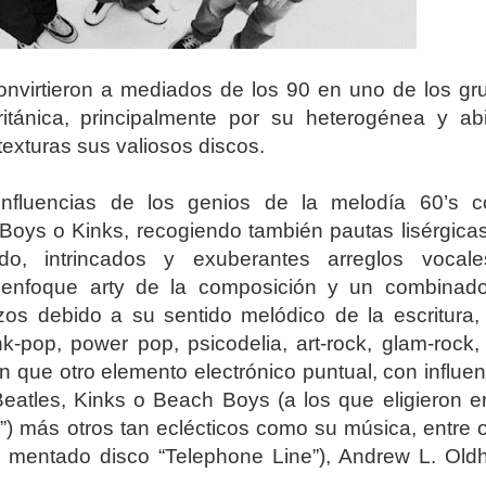
nvirtieron a mediados de los 90 en uno de los gr
británica, principalmente por su heterogénea y abi
texturas sus valiosos discos.
influencias de los genios de la melodía 60’s 
Boys o Kinks, recogiendo también pautas lisérgicas
odo, intrincados y exuberantes arreglos vocal
, enfoque arty de la composición y un combinad
os debido a su sentido melódico de la escritura,
pop, power pop, psicodelia, art-rock, glam-rock,
n que otro elemento electrónico puntual, con influe
Beatles, Kinks o Beach Boys (a los que eligieron e
”) más otros tan eclécticos como su música, entre o
 el mentado disco “Telephone Line”), Andrew L. Old