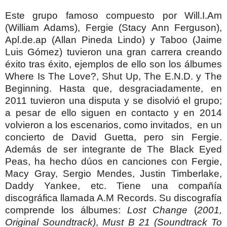
Este grupo famoso compuesto por Will.I.Am
(William Adams), Fergie (Stacy Ann Ferguson),
Apl.de.ap (Allan Pineda Lindo) y Taboo (Jaime
Luis Gómez) tuvieron una gran carrera creando
éxito tras éxito, ejemplos de ello son los álbumes
Where Is The Love?, Shut Up, The E.N.D. y The
Beginning. Hasta que, desgraciadamente, en
2011 tuvieron una disputa y se disolvió el grupo;
a pesar de ello siguen en contacto y en 2014
volvieron a los escenarios, como invitados, en un
concierto de David Guetta, pero sin Fergie.
Además de ser integrante de
The Black Eyed
Peas, ha hecho dúos en canciones con Fergie,
Macy Gray, Sergio Mendes, Justin Timberlake,
Daddy Yankee, etc.
Tiene una compañía
discográfica llamada A.M Records.
Su discografía
comprende los álbumes:
Lost Change
(
2001,
Original Soundtrack)
,
Must B 21 (Soundtrack To