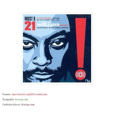
Fuente:
last.fm/
will-i-am2015.weebly.com
Fotografía:
discogs.com
Carátulas discos:
discogs.com