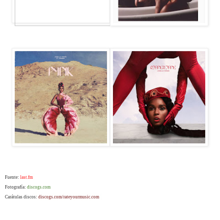
Fuente:
last.fm
Fotografía:
discogs.com
Carátulas discos:
discogs.com/rateyourmusic.com