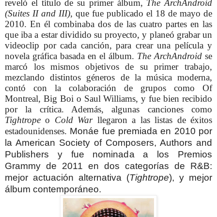
reveló el título de su primer álbum,
The ArchAndroid
(Suites II and III)
, que fue publicado el 18 de mayo de
2010. En él combinaba dos de las cuatro partes en las
que iba a estar dividido su proyecto, y planeó grabar un
videoclip por cada canción, para crear una película y
novela gráfica basada en el álbum.
The ArchAndroid
se
marcó los mismos objetivos de su primer trabajo,
mezclando distintos géneros de la música moderna,
contó con la colaboración de grupos como Of
Montreal, Big Boi o Saul Williams, y fue bien recibido
por la crítica. Además, algunas canciones como
Tightrope
o
Cold War
llegaron a las listas de éxitos
estadounidenses.
Monáe fue premiada en 2010 por
la American Society of Composers, Authors and
Publishers y fue nominada a los Premios
Grammy de 2011 en dos categorías de R&B:
mejor actuación alternativa (
Tightrope
), y mejor
álbum contemporáneo.