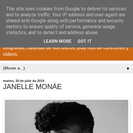
This site uses cookies from Google to deliver its services
DISCOS PARA EL
and to analyze traffic. Your IP address and user-agent are
shared with Google along with performance and security
RECUERDO
metrics to ensure quality of service, generate usage
statistics, and to detect and address abuse.
CANTANTES Y GRUPOS DE LOS AÑOS 1950 a 2022.
LEARN MORE
GOT IT
Biografías, carpetas de sus discos, play lists de canciones y
vídeos.
▼
martes, 30 de julio de 2019
JANELLE MONÁE