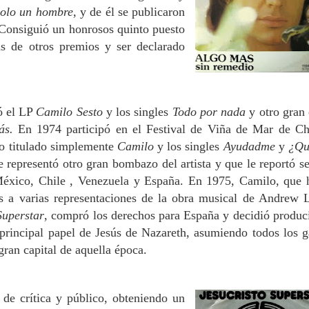
olo un hombre,
y de
él se publicaron
Consiguió un honrosos quinto puesto
s de otros premios y ser declarado
ó el LP
Camilo Sesto
y los singles
Todo por nada
y otro gran 
ás.
En 1974 participó en el Festival de Viña de Mar de Ch
o titulado simplemente
Camilo
y los singles
Ayudadme
y
¿Qu
e representó otro gran bombazo del artista y que le reportó s
México, Chile , Venezuela y España. En 1975, Camilo, que 
es a varias representaciones de la obra musical de Andrew 
Superstar
, compró los derechos para España y decidió produci
u principal papel de Jesús de Nazareth, asumiendo todos los g
gran capital de aquella época.
de crítica y público, obteniendo un