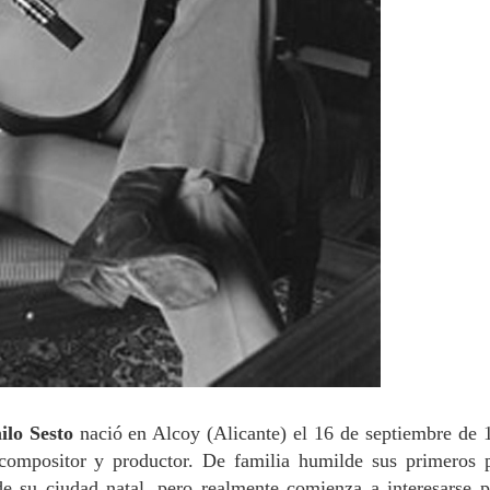
lo Sesto
nació en Alcoy (Alicante) el 16 de septiembre de 
ompositor y productor. De familia humilde sus primeros 
e su ciudad natal, pero realmente comienza a interesarse p