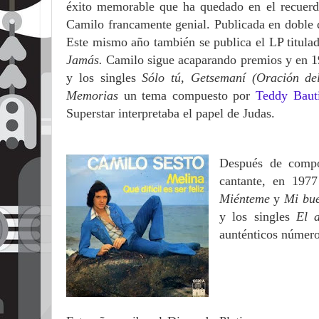
éxito memorable que ha quedado en el recuerdo
Camilo francamente genial. Publicada en doble 
Este mismo año también se publica el LP titul
Jamás.
Camilo sigue acaparando premios y en 1
y los singles
Sólo tú, Getsemaní (Oración del
Memorias
un tema compuesto por
Teddy Bauti
Superstar interpretaba el papel de Judas.
Después de comp
cantante, en 197
Miénteme
y
Mi bu
y los singles
El 
aunténticos número