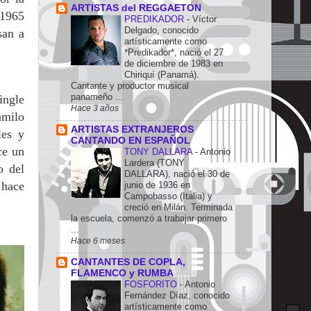
ARTISTAS del REGGAETON
 1965
PREDIKADOR
-
Víctor
Delgado, conocido
san a
artísticamente como
*Predikador*, nació el 27
de diciembre de 1983 en
Chiriquí (Panamá).
Cantante y productor musical
panameño ...
ingle
Hace 3 años
amilo
ARTISTAS EXTRANJEROS
les y
CANTANDO EN ESPAÑOL
ce un
TONY DALLARA
-
Antonio
Lardera (TONY
o del
DALLARA), nació el 30 de
 hace
junio de 1936 en
Campobasso (Italia) y
creció en Milán. Terminada
la escuela, comenzó a trabajar primero
...
Hace 6 meses
CANTANTES DE COPLA,
FLAMENCO y RUMBA
FOSFORITO
-
Antonio
Fernández Díaz, conocido
artísticamente como