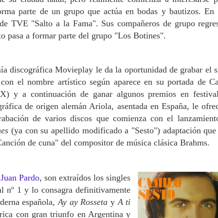
orma parte de un grupo que actúa en bodas y bautizos. En
o de TVE "Salto a la Fama". Sus compañeros de grupo regre
to pasa a formar parte del grupo "Los Botines".
a discográfica Movieplay le da la oportunidad de grabar el s
con el nombre artístico según aparece en su portada de C
X) y a continuación de ganar algunos premios en festiva
gráfica de origen alemán Ariola, asentada en España, le ofre
grabación de varios discos que comienza con el lanzamient
hes
(ya con su apellido modificado a "Sesto")
adaptación que
anción de cuna" del compositor de música clásica Brahms.
r
Juan Pardo
, son extraídos los singles
al nº 1 y lo consagra definitivamente
oderna española,
Ay ay Rosseta
y
A ti
ica con gran triunfo en Argentina y