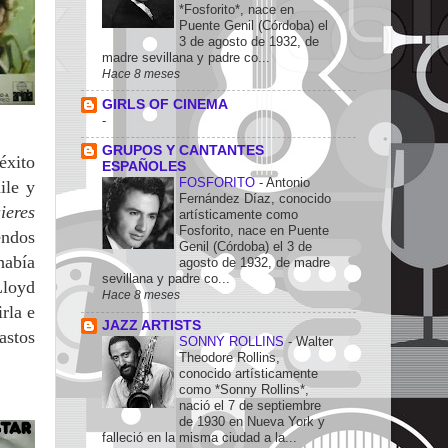
*Fosforito*, nace en
Puente Genil (Córdoba) el
3 de agosto de 1932, de
madre sevillana y padre co...
Hace 8 meses
GIRLS OF CINEMA
-
GRUPOS Y CANTANTES
éxito
ESPAÑOLES
FOSFORITO
-
Antonio
ile y
Fernández Díaz, conocido
ieres
artísticamente como
Fosforito, nace en Puente
endos
Genil (Córdoba) el 3 de
había
agosto de 1932, de madre
sevillana y padre co...
Lloyd
Hace 8 meses
rla e
JAZZ ARTISTS
astos
SONNY ROLLINS
-
Walter
Theodore Rollins,
conocido artísticamente
como *Sonny Rollins*,
nació el 7 de septiembre
de 1930 en Nueva York y
falleció en la misma ciudad a la...