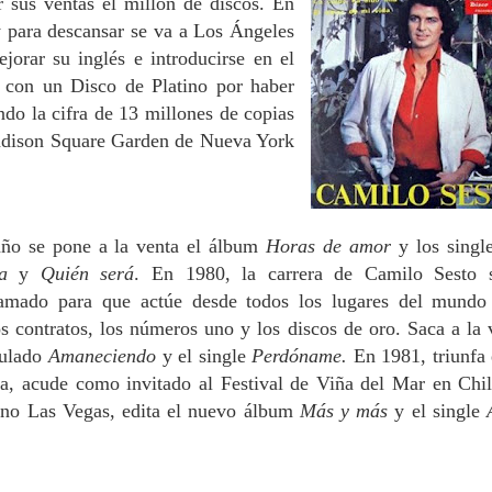
r sus ventas el millón de discos. En
 y para descansar se va a Los Ángeles
jorar su inglés e introducirse en el
 con un Disco de Platino por haber
ndo la cifra de 13 millones de copias
adison Square Garden de Nueva York
 año se pone a la venta el álbum
Horas de amor
y los sing
ía
y
Quién será
. En 1980, la carrera de Camilo Sesto 
lamado para que actúe desde todos los lugares del mundo
os contratos, los números uno y los discos de oro. Saca a la 
tulado
Amaneciendo
y el single
Perdóname.
En 1981, triunfa 
sa, acude como invitado al Festival de Viña del Mar en Chil
sino Las Vegas, edita el nuevo álbum
Más y más
y el single