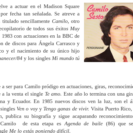
elve a actuar en el Madison Square
por fecha tan señalada. Se atreve a
 titulado sencillamente
Camilo,
otro
ecopilatorio de todos sus éxito
s Muy
 1983 con actuaciones en la BBC de
ón de discos para Ángela Carrasco y
o y el nacimiento de su único hijo
anecer/84
y los singles
Mi mundo tú
 a ser para Camilo pródigo en actuaciones, giras, reconocimi
 a la venta el single
Te amo.
Este año lo termina con una gir
ina y Ecuador. En 1985 nuevos discos ven la luz, son el 
 singles
Ven o voy
y
Tengo ganas de vivir.
Visita Puerto Rico,
n, publica su biografía y sigue acaparando reconocimiento
 Camilo de esta etapa es
Agenda de baile
(86) que s
ngle
Me lo estás poniendo difícil
.