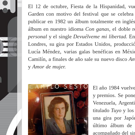
El 12 de octubre, Fiesta de la Hispanidad, vu
Garden con motivo del festival que se celebra 
publicar en 1982 un álbum totalmente en inglés
álbum en nuestro idioma
Con ganas,
el doble r
personal
y el single
Devuélveme mi libertad.
En
Londres, su gira por Estados Unidos, producci
Lucía Méndez, varias galas benéficas en Méxic
Camilín, a finales de año sale su nuevo disco
Am
y
Amor de mujer.
El año 1984 vuelve
y premios. Se pone
Venezuela, Argent
titulado
Tuyo
y los
una gira por Japó
último álbum de
acompañado del si