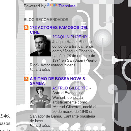
Powered by
Translate
BLOG RECOMENDADOS
172 ACTORES FAMOSOS DEL
CINE
JOAQUIN PHOENIX
-
Joaquin Rafael Phoenix,
conocido artísticamente
como *Joaquin Phoenix*,
nació el 28 de octubre de
1974 en San Juan (Puerto
Rico). Actor estadounidens...
Hace 4 años
A RITMO DE BOSSA NOVA &
SAMBA
ASTRUD GILBERTO
-
Astrud Evangelina
Weinert, conocida
artísticamente como
*Astrud Gilberto*, nació el
30 de marzo de 1940 en
1946.
Salvador de Bahía. Cantante brasileña
de boss...
pasos
Hace 3 años
or la