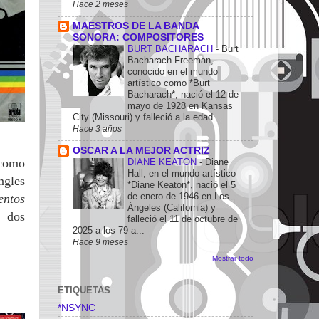
Hace 2 meses
MAESTROS DE LA BANDA
SONORA: COMPOSITORES
BURT BACHARACH
-
Burt
Bacharach Freeman,
conocido en el mundo
artístico como *Burt
Bacharach*, nació el 12 de
mayo de 1928 en Kansas
City (Missouri) y falleció a la edad ...
Hace 3 años
OSCAR A LA MEJOR ACTRIZ
 como
DIANE KEATON
-
Diane
Hall, en el mundo artístico
ngles
*Diane Keaton*, nació el 5
de enero de 1946 en Los
entos
Ángeles (California) y
, dos
falleció el 11 de octubre de
2025 a los 79 a...
Hace 9 meses
Mostrar todo
ETIQUETAS
*NSYNC