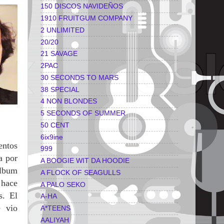
150 DISCOS NAVIDEÑOS
1910 FRUITGUM COMPANY
2 UNLIMITED
20/20
21 SAVAGE
2PAC
30 SECONDS TO MARS
38 SPECIAL
4 NON BLONDES
5 SECONDS OF SUMMER
50 CENT
6ix9ine
entos
999
a por
A BOOGIE WIT DA HOODIE
álbum
A FLOCK OF SEAGULLS
 hace
A PALO SEKO
s. El
A-HA
e vio
A*TEENS
AALIYAH