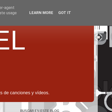
ser-agent
rate usage
LEARN MORE
GOT IT
EL
 de canciones y vídeos.
BUSCAR EN ESTE BLOG