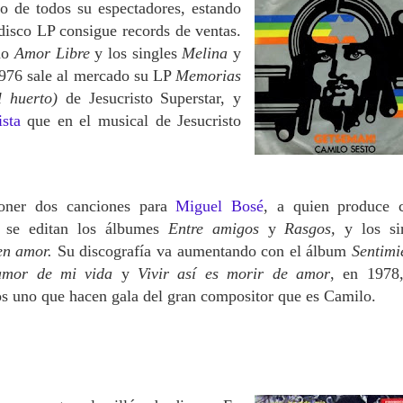
 de todos su espectadores, estando
disco LP consigue records de ventas.
ado
Amor Libre
y los singles
Melina
y
976 sale al mercado su LP
Memorias
 huerto)
de Jesucristo Superstar, y
sta
que en el musical de Jesucristo
oner dos canciones para
Miguel Bosé
, a quien produce
7 se editan los álbumes
Entre amigos
y
Rasgos,
y los si
en amor.
Su discografía va aumentando con el álbum
Sentimi
amor de mi vida
y
Vivir así es morir de amor
, en 1978
s uno que hacen gala del gran compositor que es Camilo.