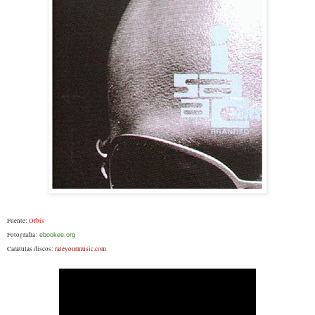
Fuente:
Orbis
Fotografía:
ebookee.org
Carátulas discos:
rateyourmusic.com