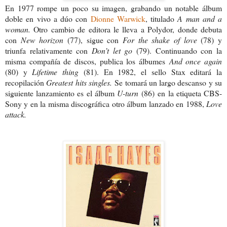
En 1977 rompe un poco su imagen, grabando un notable álbum
doble en vivo a dúo con
Dionne Warwick
, titulado
A man and a
woman.
Otro cambio de editora le lleva a Polydor, donde debuta
con
New horizon
(77), sigue con
For the shake of love
(78) y
triunfa relativamente con
Don’t let go
(79). Continuando con la
misma compañía de discos, publica los álbumes
And once again
(80) y
Lifetime thing
(81). En 1982, el sello Stax editará la
recopilación
Greatest hits singles.
Se tomará un largo descanso y su
siguiente lanzamiento es el álbum
U-turn
(86)
en la etiqueta CBS-
Sony y en la misma discográfica otro álbum lanzado en 1988,
Love
attack.