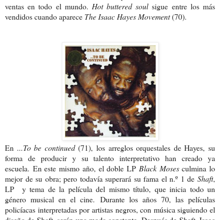
ventas en todo el mundo.
Hot buttered soul
sigue entre los más
vendidos cuando aparece
The Isaac Hayes Movement
(70).
En
...To be continued
(71), los arreglos orquestales de Hayes, su
forma de producir y su talento interpretativo han creado ya
escuela.
En este mismo año, el doble LP
Black
Moses
culmina lo
mejor de su obra; pero todavía superará su fama el n.º 1 de
Shaft
,
LP y tema de la película del mismo título, que inicia todo un
género musical en el cine.
Durante los años 70, las películas
policíacas interpretadas por artistas negros, con música siguiendo el
diseño de Shaft, serán una moda constante. Después de Shaft, Isaac