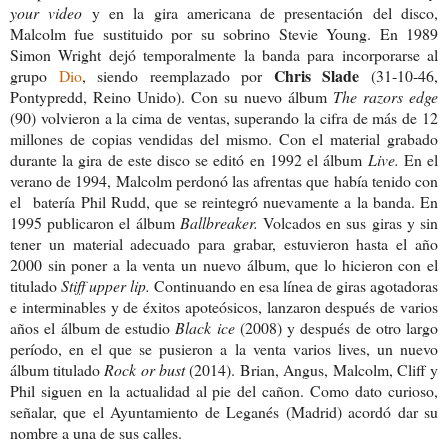
your video
y en la gira americana de presentación del disco,
Malcolm fue sustituido por su sobrino Stevie Young. En 1989
Simon Wright dejó temporalmente la banda para incorporarse al
Chris Slade
grupo
Dio
, siendo reemplazado por
(31-10-46,
Pontypredd, Reino Unido). Con su nuevo álbum
The razors edge
(90) volvieron a la cima de ventas, superando la cifra de más de 12
millones de copias vendidas del mismo. Con el material grabado
durante la gira de este disco se editó en 1992 el álbum
Live.
En el
verano de 1994, Malcolm perdonó las afrentas que había tenido con
el
batería
Phil Rudd, que se reintegró nuevamente a la banda. En
1995 publicaron el álbum
Ballbreaker.
Volcados en sus
giras y sin
tener un material adecuado para grabar, estuvieron hasta el año
2000 sin poner a la venta un nuevo álbum, que lo hicieron con el
titulado
Stiff upper lip.
Continuando en esa línea de giras agotadoras
e interminables y de éxitos apoteósicos, lanzaron después de varios
años el álbum de estudio
Black ice
(2008) y después de otro largo
período, en el que se pusieron a la venta varios lives, un nuevo
álbum titulado
Rock or bust
(2014).
Brian, Angus, Malcolm, Cliff y
Phil siguen en la actualidad al pie del cañon. Como dato curioso,
señalar, que el Ayuntamiento de Leganés (Madrid) acordó dar su
nombre a una de sus calles.