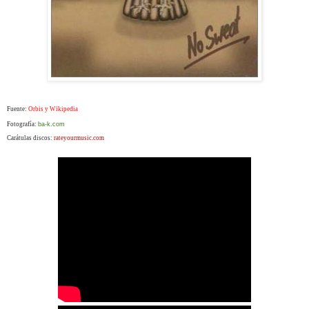
Fuente:
Orbis y Wikipedia
Fotografía:
ba-k.com
Carátulas discos:
rateyourmusic.com