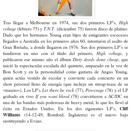
Tras llegar a Melbourne en 1974, sus dos primeros LP’s,
High
voltage
(febrero 75) y
T.N.T
.
(diciembre 75) fueron disco de platino:
Dado que los hermanos Young eran hijos de emigrantes escoceses
llegados a Australia en los primeros años 60, intentaron el asalto de
Gran Bretaña, a donde llegaron en 1976. Sus dos primeros LP’s se
fundieron en uno con el título del primero,
High voltage
, y
publicaron ese mismo año el álbum
Dirty deeds done cheap
, que
inició la espectacular escalada del quinteto, amparado en la voz de
Bon Scott y en la personalidad como guitarra de Angus Young,
quien actúa vestido de escolar y convierte cada concierto en un
show personal lleno de energía (que incluye un streap-tease de su
«trasero»). Los LP’s
Let there be rock
(77),
Powerage
(78) y el LP
grabado en vivo
If you want
blood
(78) convirtieron a AC/DC en
una de las bandas más poderosas de heavy metal, lo que les llevó al
Cliff
éxito en Estados Unidos. En los dos siguientes LP’s,
Williams
(14-12-49, Romford, Inglaterra) es el nuevo bajo
sustituyendo a Evans.