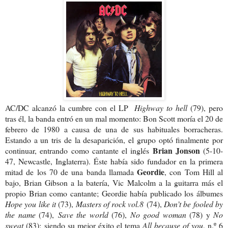
AC/DC alcanzó la cumbre con el LP
Highway to hell
(79), pero
tras él, la banda entró en un mal momento: Bon Scott moría el 20 de
febrero de 1980 a causa de una de sus habituales borracheras.
Estando a un tris de la desaparición, el grupo optó finalmente por
Brian Jonson
continuar, entrando como cantante el inglés
(5-10-
47, Newcastle, Inglaterra). Éste había sido fundador en la primera
Geordie
mitad de los 70 de una banda llamada
, con Tom Hill al
bajo, Brian Gibson a la batería, Vic Malcolm a la guitarra más el
propio Brian como cantante; Geordie había publicado los álbumes
Hope you like it
(73),
Masters of rock vol.8
(74),
Don’t be fooled by
the name
(74),
Save the world
(76),
No good woman
(78) y
No
sweat
(83); siendo su mejor éxito el tema
All because of you
, n.º 6