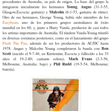
procedentes de Australia, su país de origen. La base del grupo la
Young
Angus
integraron inicialmente los hermanos
,
(31-3-55,
Malcolm
Glasgow,Escocia; guitarra) y
(6-1-53, guitarra de ritmo).
Otro de sus hermanos, George Young, había sido miembro de los
Easybeats
, uno de los primeros grupos australianos de éxito
mundial en los 60, y, junto a Harry Vanda, productor de casi todos
los artistas importantes de Australia. El tándem Vanda-Young triunfó
en diversas aventuras posteriores, como en el lanzamiento del grupo
Flash The Pan
, además de ser los productores de AC/DC hasta
Bon
1978. Angus y Malcolm Young completaron la banda con
Scott
(nacido el 9-7-46, en Kirriemiur, Escocia y fallecido a los 33
Mark Evans
años el 19-2-80; cantante solista),
(2-3-56,
Phil Rudd
Melbourne, Australia; bajo) y
(19-5-54, Melbourne;
batería).