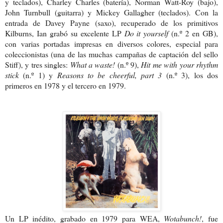
y teclados), Charley Charles (batería), Norman Watt-Roy (bajo),
John Turnbull (guitarra) y Mickey Gallagher (teclados). Con la
entrada de Davey Payne (saxo), recuperado de los primitivos
Kilburns, Ian grabó su excelente LP
Do it yourself
(n.º 2 en GB),
con varias portadas impresas en diversos colores, especial para
coleccionistas (una de las muchas campañas de captación del sello
Stiff), y tres singles:
What a waste!
(n.º 9),
Hit me with your rhythm
stick
(n.º 1) y
Reasons to be cheerful, part 3
(n.º 3), los dos
primeros en 1978 y el tercero en 1979.
Un LP inédito, grabado en 1979 para WEA,
Wotabunch!
, fue