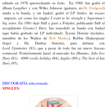
editado en 1978 aprovechando su éxito. En 1980, Ian grabó el
álbum
Laugther y
con Wilko Johnson (guitarra, ex-
Dr. Feelgood
)
unido a la banda, y sin Jankel, grabó el LP
Smiles
, de escaso
impacto, así como los singles
I want to be straight
y
Superman’s
big sister
. En 1981 dejó Stiff y pasó a Polydor, publicando Stiff el
recopilatorio
Greates’t Dury.
Ian remodeló su banda con Jankel
(que había grabado un LP individual), Tyrone Downie (teclados,
miembro de los Wailers de
Bob Marley
), Robbie Shakespeare
(bajo) y Sly Dunbar (batería), para debutar con
Lord Upminster
(81), que a pesar de todo fue un nuevo fracaso
comercial. Posteriormente lanzó al mercado los álbumes,
Juke box
Dury
(81),
4000 weeks holiday
(84),
Apples
(89) y
The best of Ian
Dury
(95).
DISCOGRAFÍA seleccionada,
SINGLES: