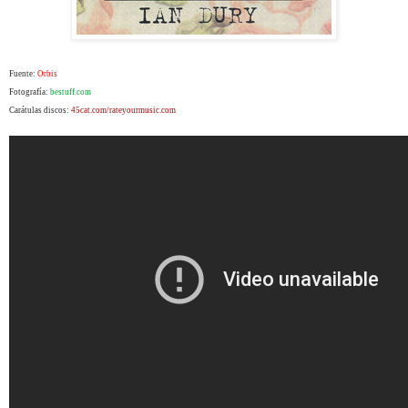
Fuente:
Orbis
Fotografía:
bestuff.com
Carátulas discos:
45cat.com/rateyourmusic.com