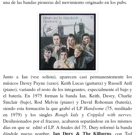
una de las bandas pioneras del movimiento originado en los pubs.
Junto a Ian (voz solista), aparecen casi permanentemente los
músicos Davey Payne (saxo), Keith Lucas (guitarra) y Russell Ardí
(piano), variando el resto de los integrantes, especialmente el bajo y
el batería. En 1975 forman la banda Ian, Keith, Davey, Charlie
Sinclair (bajo), Rod Melvin (piano) y David Rohoman (batería),
siendo esta formación la que grabó el LP
Handsome
(75, reeditado
en 1979) y los singles
Rough kids
y
Crippled with nerves
.
Desilusionados por el fracaso, acabaron separándose en los mismos
días en que se editó el LP. A finales del 75, Dury reformó la banda
Ian Dury & The Kilburns
dándole nuevo nombre,
, con Ted