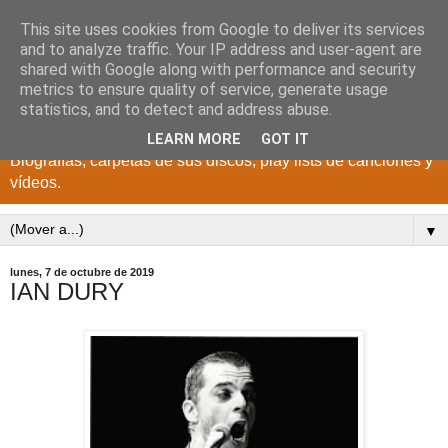
This site uses cookies from Google to deliver its services
DISCOS PARA EL
and to analyze traffic. Your IP address and user-agent are
shared with Google along with performance and security
RECUERDO
metrics to ensure quality of service, generate usage
statistics, and to detect and address abuse.
CANTANTES Y GRUPOS DE LOS AÑOS 1950 a 2022.
LEARN MORE
GOT IT
Biografías, carpetas de sus discos, play lists de canciones y
vídeos.
▼
lunes, 7 de octubre de 2019
IAN DURY