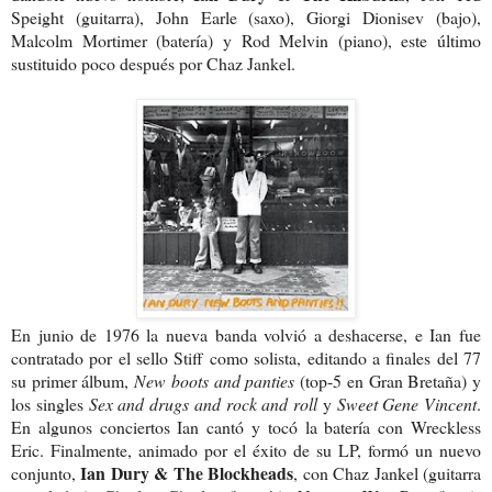
Speight (guitarra), John Earle (saxo), Giorgi Dionisev (bajo),
Malcolm Mortimer (batería) y Rod Melvin (piano), este último
sustituido poco después por Chaz Jankel.
En junio de 1976 la nueva banda volvió a deshacerse, e Ian fue
contratado por el sello Stiff como solista, editando a finales del 77
su primer álbum,
New boots and panties
(top-5 en Gran Bretaña) y
los singles
Sex and drugs and rock and roll
y
Sweet Gene Vincent
.
En algunos conciertos Ian cantó y tocó la batería con Wreckless
Eric. Finalmente, animado por el éxito de su LP, formó un nuevo
Ian Dury & The
Blockheads
conjunto,
, con Chaz Jankel (guitarra