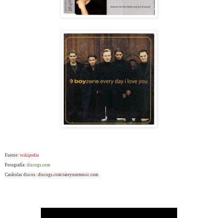
Fuente:
wikipedia
Fotografía:
discogs.com
Carátulas discos:
discogs.com/rateyourmusic.com