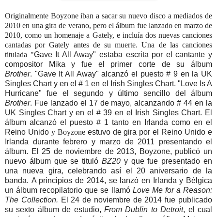
Originalmente Boyzone iban a sacar su nuevo disco a mediados de
2010 en una gira de verano, pero el álbum fue lanzado en marzo de
2010, como un homenaje a Gately, e incluía dos nuevas canciones
cantadas por Gately antes de su muerte. Una de las canciones
titulada "
Gave It All Away"
estaba escrita por el cantante y
compositor Mika y fue el primer corte de su álbum
Brother
.
"Gave It All Away" alcanzó el puesto # 9 en la UK
Singles Chart y en el # 1 en el Irish Singles Chart. "Love Is A
Hurricane" fue el segundo y último sencillo del álbum
Brother
. Fue lanzado el 17 de mayo, alcanzando # 44 en la
UK Singles Chart y en el # 39 en el Irish Singles Chart. El
álbum alcanzó el puesto # 1 tanto en Irlanda como en el
Reino Unido
y Boyzone
estuvo de gira por el Reino Unido e
Irlanda durante febrero y marzo de 2011 presentando el
álbum.
El 25 de noviembre de 2013, Boyzone, publicó un
nuevo álbum que se tituló
BZ20
y que fue presentado en
una nueva gira, celebrando así el 20
aniversario
de la
banda.
A principios de 2014, se lanzó en Irlanda y Bélgica
un álbum recopilatorio que se llamó
Love Me for a Reason:
The Collection.
El 24 de noviembre de 2014 fue publicado
su sexto álbum de estudio,
From Dublin to Detroit
, el cual