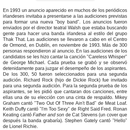
En 1993 un anuncio aparecido en muchos de los periódicos
irlandeses invitaba a presentarse a las audiciones previstas
para formar una nueva "boy band". Los anuncios fueron
enviados por el director teatral Walsh que estaba buscando
gente para hacer una banda irlandesa al estilo del grupo
Thak That. Las audiciones se llevaron a cabo en el Centro
de Ormond, en Dublín, en noviembre de 1993. Más de 300
personas respondieron al anuncio. En las audiciones de los
candidatos se les hizo cantar la canción "Careless Whisper"
de George Michael. Cada prueba se grabó y se observó
detenidamente para juzgar el desempeño de los aspirantes.
De los 300, 50 fueron seleccionados para una segunda
audición. Richard Rock (hijo de Dickie Rock) fue invitado
para una segunda audición. Para la segunda prueba de los
aspirantes, se les pidió que cantaran dos canciones, entre
ellas una de su elección con una cinta de respaldo. Mikey
Graham cantó "Two Out Of Three Ain't Bad"
de Meat Loaf.
Keith Duffy cantó "I'm Too Sexy" de Right Said Fred. Ronan
Keating cantó
Father and son
de Cat Stevens (un cover que
después la banda grabaría). Stephen Gately cantó "Hello"
de Lionel Richie.