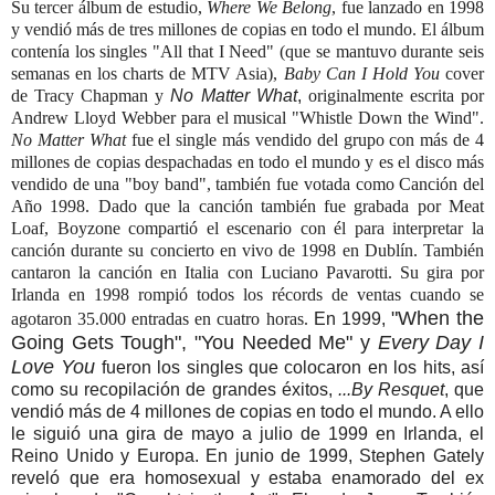
Su tercer álbum de estudio,
Where We Belong
, fue lanzado en 1998
y vendió más de tres millones de copias en todo el mundo. El álbum
contenía los singles "All that I Need" (que se mantuvo durante seis
semanas en los charts de MTV Asia),
Baby Can I Hold You
cover
de Tracy Chapman y
No Matter What
,
originalmente escrita por
Andrew Lloyd Webber para el musical "Whistle Down the Wind".
No Matter What
fue el single más vendido del grupo con más de 4
millones de copias despachadas en todo el mundo y es el disco más
vendido de una "boy band", también fue votada como Canción del
Año 1998. Dado que la canción también fue grabada por Meat
Loaf, Boyzone compartió el escenario con él para interpretar la
canción durante su concierto en vivo de 1998 en Dublín. También
cantaron la canción en Italia con Luciano Pavarotti. Su gira por
Irlanda en 1998 rompió todos los récords de ventas cuando se
"When the
agotaron 35.000 entradas en cuatro horas.
En 1999,
Going Gets Tough", "You Needed Me" y
Every Day I
Love You
fueron los singles que colocaron en los hits, así
como su recopilación de grandes éxitos,
...By Resquet
, que
vendió más de 4 millones de copias en todo el mundo. A ello
le siguió una gira de mayo a julio de 1999 en Irlanda, el
Reino Unido y Europa. En junio de 1999, Stephen Gately
reveló que era homosexual y estaba enamorado del ex