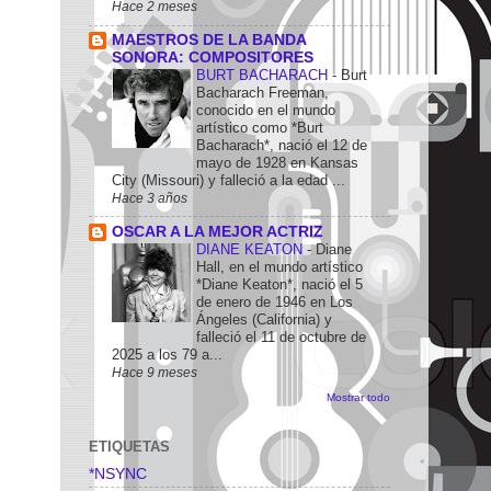
Hace 2 meses
MAESTROS DE LA BANDA
SONORA: COMPOSITORES
BURT BACHARACH
-
Burt
Bacharach Freeman,
conocido en el mundo
artístico como *Burt
Bacharach*, nació el 12 de
mayo de 1928 en Kansas
City (Missouri) y falleció a la edad ...
Hace 3 años
OSCAR A LA MEJOR ACTRIZ
DIANE KEATON
-
Diane
Hall, en el mundo artístico
*Diane Keaton*, nació el 5
de enero de 1946 en Los
Ángeles (California) y
falleció el 11 de octubre de
2025 a los 79 a...
Hace 9 meses
Mostrar todo
ETIQUETAS
*NSYNC