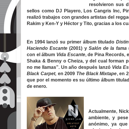
resolvieron sus d
sellos como DJ Playero, Los Cangris Inc, Pi
realizó trabajos con grandes artistas del reg
Rakim y Ken-Y y Héctor y Tito, gracias a los c
En 1994 lanzó su primer álbum titulado
Disti
Haciendo Escante
(2001) y
Salón de la fama
(
con el álbum
Vida Escante
, de Pina Records, 
Shaka & Benny o Cheiza, y del cual forman 
no me llamas”. Un año después lanzó
Vida Es
Black Carpet,
en 2009
The Black Mixtape
, en 
que por el momento es su último álbum titul
de enero
.
Actualmente, Nic
ambiente, y pese
anónimo, ya que