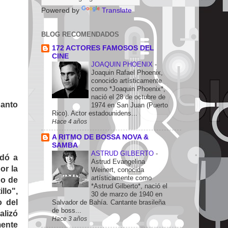
Powered by
Translate
BLOG RECOMENDADOS
172 ACTORES FAMOSOS DEL
CINE
JOAQUIN PHOENIX
-
Joaquin Rafael Phoenix,
conocido artísticamente
como *Joaquin Phoenix*,
nació el 28 de octubre de
Santo
1974 en San Juan (Puerto
Rico). Actor estadounidens...
Hace 4 años
A RITMO DE BOSSA NOVA &
SAMBA
ASTRUD GILBERTO
-
udó a
Astrud Evangelina
or la
Weinert, conocida
artísticamente como
no de
*Astrud Gilberto*, nació el
llo",
30 de marzo de 1940 en
o del
Salvador de Bahía. Cantante brasileña
de boss...
alizó
Hace 3 años
mente