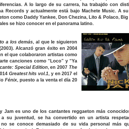
iferencias. A lo largo de su carrera, ha trabajdo con dist
na Records y actualmente está bajo Machete Music. A su
gaeton como Daddy Yankee, Don Chezina, Lito & Polaco, Big
uales se hizo conocer en el panorama latino.
nto a los demás
, al que le siguieron
2003). Alcanzó gran éxito en 2004
en el que colaboraron artistas como
parte canciones como “Loco” y “Ya
cante: Special Edition
, en 2007
The
2014
Greatest hits vol.1
, y en 2017 el
ado
Fénix
, puesto a la venta el día 20
ky Jam es uno de los cantantes reggaeton más conocido
 a su juventud, se ha convertido en un artista respet
 no se conoce demasiado de su vida personal más qu