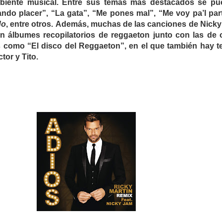
mbiente musical. Entre sus temas más destacados se p
do placer”, “La gata”, “Me pones mal”, “Me voy pa’l par
do
, entre otros. Además, muchas de las canciones de Nick
en álbumes recopilatorios de reggaeton junto con las de 
s como “El disco del Reggaeton”, en el que también hay 
or y Tito.