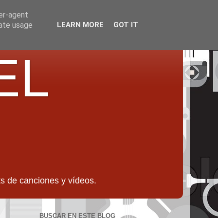
ser-agent
rate usage
LEARN MORE
GOT IT
EL
 de canciones y vídeos.
BUSCAR EN ESTE BLOG