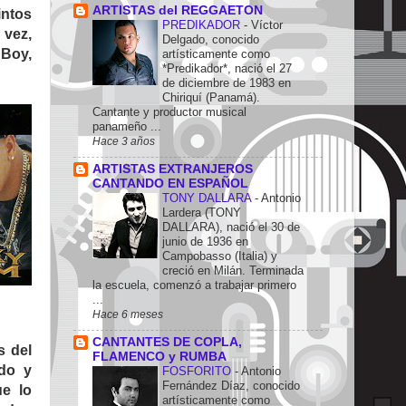
ARTISTAS del REGGAETON
intos
PREDIKADOR
-
Víctor
 vez,
Delgado, conocido
 Boy,
artísticamente como
*Predikador*, nació el 27
de diciembre de 1983 en
Chiriquí (Panamá).
Cantante y productor musical
panameño ...
Hace 3 años
ARTISTAS EXTRANJEROS
CANTANDO EN ESPAÑOL
TONY DALLARA
-
Antonio
Lardera (TONY
DALLARA), nació el 30 de
junio de 1936 en
Campobasso (Italia) y
creció en Milán. Terminada
la escuela, comenzó a trabajar primero
...
Hace 6 meses
CANTANTES DE COPLA,
s del
FLAMENCO y RUMBA
ado y
FOSFORITO
-
Antonio
Fernández Díaz, conocido
e lo
artísticamente como