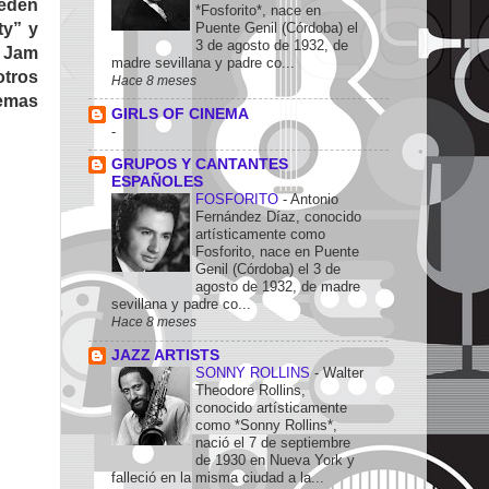
ueden
*Fosforito*, nace en
ty” y
Puente Genil (Córdoba) el
3 de agosto de 1932, de
y Jam
madre sevillana y padre co...
otros
Hace 8 meses
temas
GIRLS OF CINEMA
-
GRUPOS Y CANTANTES
ESPAÑOLES
FOSFORITO
-
Antonio
Fernández Díaz, conocido
artísticamente como
Fosforito, nace en Puente
Genil (Córdoba) el 3 de
agosto de 1932, de madre
sevillana y padre co...
Hace 8 meses
JAZZ ARTISTS
SONNY ROLLINS
-
Walter
Theodore Rollins,
conocido artísticamente
como *Sonny Rollins*,
nació el 7 de septiembre
de 1930 en Nueva York y
falleció en la misma ciudad a la...