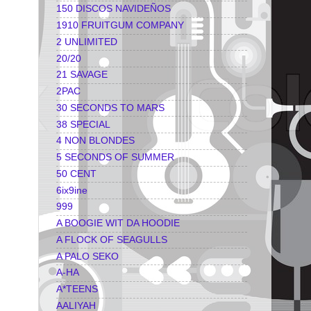
150 DISCOS NAVIDEÑOS
1910 FRUITGUM COMPANY
2 UNLIMITED
20/20
21 SAVAGE
2PAC
30 SECONDS TO MARS
38 SPECIAL
4 NON BLONDES
5 SECONDS OF SUMMER
50 CENT
6ix9ine
999
A BOOGIE WIT DA HOODIE
A FLOCK OF SEAGULLS
A PALO SEKO
A-HA
A*TEENS
AALIYAH