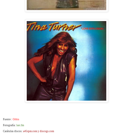
Fuente :
Orbis
Fotografía:
last.fm
Carátulas discos:
a45rpm.com y discogs.com