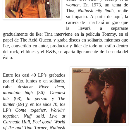
women
, En 1973, un tema de
Tina,
Nutbush city limits
, repite
su impacto. A partir de aquí, la
carrera de Tina hará un giro que
la llevará a separarse
gradualmente de Ike: Tina interviene en la película Tommy, en el
papel de The Acid Queen, y graba discos en solitario, mientras que
Ike, convertido en autor, productor y líder de todo un estilo dentro
del rock, el blues y el R&B, se aparta ligeramente de la senda del
éxito.
Entre los casi 40 LP’s grabados
por el dúo, juntos o en solitario,
cabe destacar
River
deep,
mountain high
(86
), Greatest
hits
(68),
In person
y
The
hunter
(69) y, en los años 70, los
LP’s
Come together
,
Workln’
together
,
Nuff said
,
Live at
Carnegie Hall
,
Feel
good
,
World
of Ike and Tina Turner
,
Nutbush