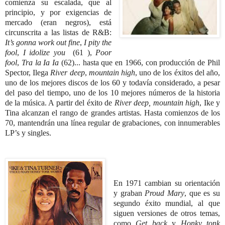
comienza su escalada, que al
principio, y por exigencias de
mercado (eran negros), está
circunscrita a las listas de R&B:
It’s gonna work out fine
,
I pity the
fool
,
I idolize you
(61 ),
Poor
fool
,
Tra la Ia Ia
(62)... hasta que en 1966, con producción de Phil
Spector, Ilega
River deep
,
mountain high
, uno de los éxitos del año,
uno de los mejores discos de los 60 y todavía considerado, a pesar
del paso del tiempo, uno de los 10 mejores números de la historia
de la música. A partir del éxito de
River deep, mountain high
, Ike y
Tina alcanzan el rango de grandes artistas. Hasta comienzos de los
70, mantendrán una línea regular de grabaciones, con innumerables
LP’s y singles.
En 1971 cambian su orientación
y graban
Proud Mary
, que es su
segundo éxito mundial, al que
siguen versiones de otros temas,
como
Get back
y
Honky tonk