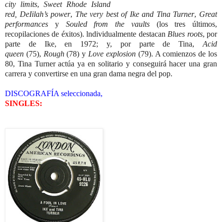
city limits
,
Sweet Rhode Island
red,
DeIilah’s power
,
The very best of Ike and Tina Turner
,
Great
performances
y
Souled from the vaults
(los tres últimos,
recopilaciones de éxitos). lndividualmente destacan
Blues roots
, por
parte de Ike, en 1972; y, por parte de Tina,
Acid
queen
(75),
Rough
(78) y
Love explosion
(79). A comienzos de los
80, Tina Turner actúa ya en solitario y conseguirá hacer una gran
carrera y convertirse en una gran
dama negra del pop.
DISCOGRAFÍA seleccionada,
SINGLES: