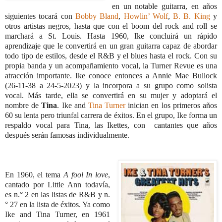
en un notable guitarra, en años
siguientes tocará con
Bobby Bland
,
Howlin’ Wolf
,
B. B. King
y
otros artistas negros, hasta que con el boom del rock and roll se
marchará a St. Louis. Hasta 1960, Ike concluirá un rápido
aprendizaje que le convertirá en un gran guitarra capaz de abordar
todo tipo de estilos, desde el R&B y el blues hasta el rock. Con su
propia banda y un acompañamiento vocal, la Turner Revue es una
atracción importante. Ike conoce entonces a Annie Mae Bullock
(26-11-38 a 24-5-2023) y la incorpora a su grupo como solista
vocal. Más tarde, ella se convertirá en su mujer y adoptará el
nombre de
Tina
. Ike and
Tina Turner
inician en los primeros años
60 su lenta pero triunfal carrera de éxitos. En el grupo, Ike forma un
respaldo vocal para Tina, las Ikettes, con cantantes que años
después serán famosas individualmente.
En 1960, el tema
A fool In love
,
cantado por Little Ann todavía,
es n.° 2 en las listas de R&B y n.
° 27 en la lista de éxitos. Ya como
Ike and Tina Turner, en 1961