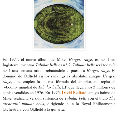
En 1974, el nuevo álbum de Mike,
Hergest ridge
, es n.º 1 en
Inglaterra, mientras
Tubular bells
es n.º 2.
Tubular bells
será todavía
n.º 1 una semana más, arrebatándole el puesto a
Hergest ridge
. El
dominio de Oldfield en los rankings es absoluto, aunque
Hergest
ridge
, que emplea la misma fórmula del anterior, no repita el
«boom» mundial de
Tubular bells
, LP que llega a los 5 millones de
copias vendidas en 1976. En 1975,
David Bedford
, amigo íntimo de
Mike, realiza la versión sinfónica de
Tubular bells
con el título
The
orchestral tubular bells
, dirigiendo él a la Royal Philharmonic
Orchestra y con Oldfield a la guitarra.