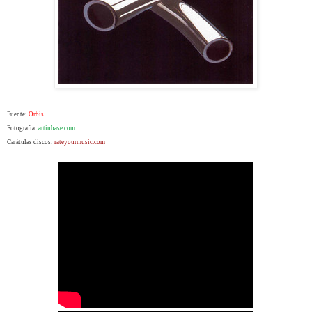
Fuente:
Orbis
Fotografía:
artinbase.com
Carátulas discos:
rateyourmusic.com