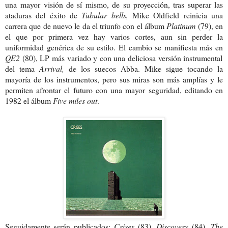
una mayor visión de sí mismo, de su proyección, tras superar las
ataduras del éxito de
Tubular bells,
Mike Oldfield reinicia una
carrera que de nuevo le da el triunfo con el álbum
Platinum
(79), en
el que por primera vez hay varios cortes, aun sin perder la
uniformidad genérica de su estilo. El cambio se manifiesta más en
QE2
(80), LP más variado y con una deliciosa versión instrumental
del tema
Arrival,
de los suecos Abba. Mike sigue tocando la
mayoría de los instrumentos, pero sus miras son más amplías y le
permiten afrontar el futuro con una mayor seguridad, editando en
1982 el álbum
Five miles out
.
Seguidamente serán publicados:
Crises
(83),
Discovery
(84),
The