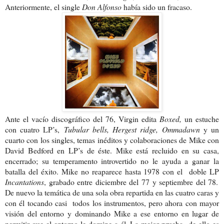
Anteriormente, el single
Don Alfonso
había sido un fracaso.
Ante el vacío discográfico del 76, Virgin edita
Boxed,
un estuche
con cuatro LP’s,
Tubular bells, Hergest ridge, Ommadawn
y un
cuarto con los singles, temas inéditos y colaboraciones de Mike con
David Bedford en LP’s de éste. Mike está recluido en su casa,
encerrado; su temperamento introvertido no le ayuda a ganar la
batalla del éxito. Mike no reaparece hasta 1978 con el doble LP
Incantations
, grabado entre diciembre del 77 y septiembre del 78.
De nuevo la temática de una sola obra repartida en las cuatro caras y
con él tocando casi todos los instrumentos, pero ahora con mayor
visión del entorno y dominando Mike a ese entorno en lugar de
permitir que el entorno le domine a él. La mejor prueba de ello es