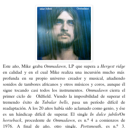
Este año, Mike graba
Ommadawn
, LP que supera a
Hergest ridge
en calidad y en el cual Mike realiza una incursión mucho más
profunda en su propio universo creador y musical, añadiendo
sonidos de tambores africanos y otros músicos y coros, aunque él
sigue tocando casi todos los instrumentos.
Ommadawn
cierra el
primer ciclo de Oldfield. Viendo la imposibilidad de superar el
tremendo éxito de
Tubular bells
, pasa un período difícil de
readaptación. A los 20 años había sido aclamado como genio, y ése
es un hándicap difícil de superar. El single
In dulce jubilo/On
horseback
, procedente de
Ommadawn
, es n.º 4 a comienzos de
1976. A final de año, otro single,
Portsmouth
, es n.º 3.