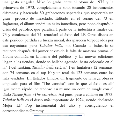
una gesta singular. Mike lo graba entre el otoño de 1972 y la
primavera de 1973, completamente solo, tocando 28 instrumentos
diferentes y haciendo 80 grabaciones separadas que requerirán un
gran proceso de mezclado. Editado en el verano del 73 en
Inglaterra, el álbum tendrá un éxito inmediato, pero poco después la
crisis del petróleo, que paralizará parte de la industria a finales del
73 y comienzos del 74, retardará el éxito del LP. Otros discos en
este período, perdida su fuerza inicial, desaparecen torpedeados por
esa coyuntura; pero
Tubular bells
, no. Cuando la industria se
recupera después del primer envite de la falta de materias primas, el
álbum continúa en la mente del público y las nuevas ediciones
llegan a las tiendas, donde se hallaba agotado, hasta colocarlo en el
n.º 1 del ranking.
Tubular bells
será n.º 1 en Inglaterra 12 semanas,
con 74 semanas en el top-10 y un total de 123 semanas entre los
más vendidos. En Estados Unidos, un fragmento de la larga obra es
empleado para el film "The exorcist", con lo que el éxito es allí
igualmente rápido, editándose así mismo un corte en single con el
título
Theme from «The exorcist».
Así pues, pese a editarse en 1973,
Tubular bells
es el disco más importante de 1974, siendo declarado
Mejor LP Pop instrumental del año y consiguiendo el
correspondiente Grammy.