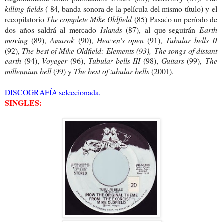
killing fields
( 84, banda sonora de la película del mismo título) y el
recopilatorio
The complete Mike Oldfield
(85) Pasado un período de
dos años saldrá al mercado
Islands
(87), al que seguirán
Earth
moving
(89),
Amarok
(90),
Heaven's open
(91),
Tubular bells II
(92),
The best of Mike Oldfield: Elements (93),
The songs of distant
earth
(94),
Voyager
(96),
Tubular bells III
(98),
Guitars
(99),
The
millenniun bell
(99) y
The best of tubular bells
(2001).
DISCOGRAFÍA seleccionada,
SINGLES: