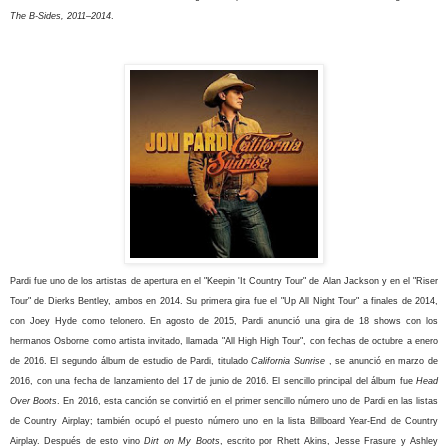
The B-Sides, 2011–2014
.
Pardi fue uno de los artistas de apertura en el "Keepin 'It Country Tour" de Alan Jackson y en el "Riser
Tour" de Dierks Bentley, ambos en 2014. Su primera gira fue el "Up All Night Tour" a finales de 2014,
con Joey Hyde como telonero. En agosto de 2015, Pardi anunció una gira de 18 shows con los
hermanos Osborne como artista invitado, llamada "All High High Tour", con fechas de octubre a enero
de 2016.
El segundo álbum de estudio de Pardi, titulado
California Sunrise
, se anunció en marzo de
2016, con una fecha de lanzamiento del 17 de junio de 2016. El sencillo principal del álbum fue
Head
Over Boots
. En 2016, esta canción se convirtió en el primer sencillo número uno de Pardi en las listas
de Country Airplay; también ocupó el puesto número uno en la lista Billboard Year-End de Country
Airplay. Después de esto vino
Dirt on My Boots
, escrito por Rhett Akins, Jesse Frasure y Ashley