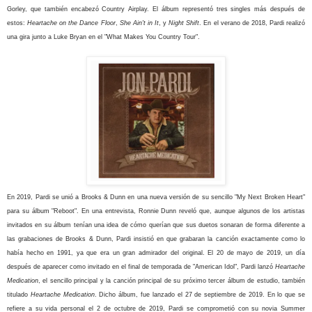
Gorley, que también encabezó Country Airplay. El álbum representó tres singles más después de
estos:
Heartache on the Dance Floor
,
She Ain't in It
, y
Night Shift
.
En el verano de 2018, Pardi realizó
una gira junto a Luke Bryan en el "What Makes You Country Tour".
En 2019, Pardi se unió a Brooks & Dunn en una nueva versión de su sencillo "My Next Broken Heart"
para su álbum "Reboot". En una entrevista, Ronnie Dunn reveló que, aunque algunos de los artistas
invitados en su álbum tenían una idea de cómo querían que sus duetos sonaran de forma diferente a
las grabaciones de Brooks & Dunn, Pardi insistió en que grabaran la canción exactamente como lo
había hecho en 1991, ya que era un gran admirador del original.
El 20 de mayo de 2019, un día
después de aparecer como invitado en el final de temporada de "American Idol", Pardi lanzó
Heartache
Medication
, el sencillo principal y la canción principal de su próximo tercer álbum de estudio, también
titulado
Heartache Medication
. Dicho álbum
, fue lanzado el 27 de septiembre de 2019.
En lo que se
refiere a su vida personal el
2 de octubre de 2019, Pardi se comprometió con su novia Summer