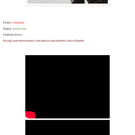
Fuente:
wikipedia
Imagen:
genius.com
Carátulas discos:
discogs.com/rateyourmusic.com/musica.com/pinterest.com/wikipedia