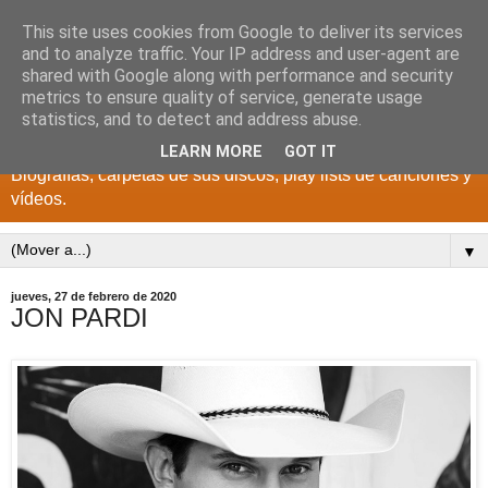
This site uses cookies from Google to deliver its services
DISCOS PARA EL
and to analyze traffic. Your IP address and user-agent are
shared with Google along with performance and security
RECUERDO
metrics to ensure quality of service, generate usage
statistics, and to detect and address abuse.
CANTANTES Y GRUPOS DE LOS AÑOS 1950 a 2022.
LEARN MORE
GOT IT
Biografías, carpetas de sus discos, play lists de canciones y
vídeos.
▼
jueves, 27 de febrero de 2020
JON PARDI