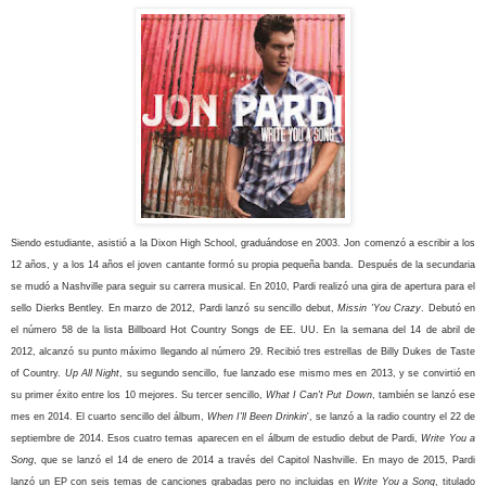
Siendo estudiante, asistió a la Dixon High School, graduándose en 2003. Jon comenzó a escribir a los
12 años, y a los 14 años el joven cantante formó su propia pequeña banda. Después de la secundaria
se mudó a Nashville para seguir su carrera musical. En 2010, Pardi realizó una gira de apertura para el
sello Dierks Bentley. En marzo de 2012, Pardi lanzó su sencillo debut,
Missin 'You Crazy
. Debutó en
el número 58 de la lista Billboard Hot Country Songs de EE. UU. En la semana del 14 de abril de
2012, alcanzó su punto máximo llegando al número 29. Recibió tres estrellas de Billy Dukes de Taste
of Country.
Up All Night
, su segundo sencillo, fue lanzado ese mismo mes en 2013, y se convirtió en
su primer éxito entre los 10 mejores. Su tercer sencillo,
What I Can't Put Down
, también se lanzó ese
mes en 2014. El cuarto sencillo del álbum,
When I'll Been Drinkin
', se lanzó a la radio country el 22 de
septiembre de 2014. Esos cuatro temas aparecen en el álbum de estudio debut de Pardi,
Write You a
Song
, que se lanzó el 14 de enero de 2014 a través del Capitol Nashville. En mayo de 2015, Pardi
lanzó un EP con seis temas de canciones grabadas pero no incluidas en
Write You a Song
, titulado