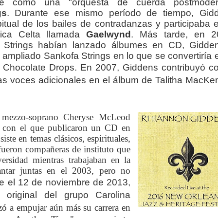
nte como una "orquesta de cuerda postmoder
gs
.
Durante ese mismo período de tiempo, Gid
itual de los bailes de contradanzas y participaba e
ica Celta llamada
Gaelwynd
. Más tarde, en 2
Strings habían lanzado álbumes en CD, Gidde
ampliado Sankofa Strings en lo que se convertiría e
a Chocolate Drops.
En 2007, Giddens contribuyó co
e y las voces adicionales en el álbum de Talitha MacKe
 mezzo-soprano Cheryse McLeod
, con el que publicaron un CD en
iste en temas clásicos, espirituales,
fueron compañeras de instituto que
ersidad mientras trabajaban en la
ntar juntas en el 2003, pero no
e el 12 de noviembre de 2013,
original del grupo Carolina
 a empujar aún más su carrera en