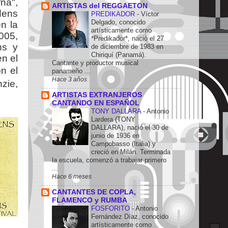
na",
ARTISTAS del REGGAETON
dens
PREDIKADOR
-
Víctor
Delgado, conocido
n la
artísticamente como
005,
*Predikador*, nació el 27
ns y
de diciembre de 1983 en
Chiriquí (Panamá).
n el
Cantante y productor musical
n el
panameño ...
Hace 3 años
nzie,
ARTISTAS EXTRANJEROS
CANTANDO EN ESPAÑOL
TONY DALLARA
-
Antonio
Lardera (TONY
DALLARA), nació el 30 de
junio de 1936 en
Campobasso (Italia) y
creció en Milán. Terminada
la escuela, comenzó a trabajar primero
...
Hace 6 meses
CANTANTES DE COPLA,
FLAMENCO y RUMBA
FOSFORITO
-
Antonio
Fernández Díaz, conocido
artísticamente como