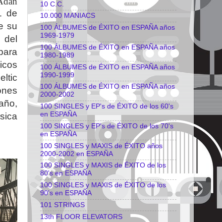
 Adán
10 C.C.
1 de
10.000 MANIACS
e su
100 ÁLBUMES de ÉXITO en ESPAÑA años
1969-1979
 del
100 ÁLBUMES de ÉXITO en ESPAÑA años
para
1980-1989
icos
100 ÁLBUMES de ÉXITO en ESPAÑA años
1990-1999
ltic
100 ÁLBUMES de ÉXITO en ESPAÑA años
ones
2000-2002
año,
100 SINGLES y EP's de ÉXITO de los 60's
en ESPAÑA
sica
100 SINGLES y EP's de ÉXITO de los 70's
en ESPAÑA
100 SINGLES y MAXIS de ÉXITO años
2000-2002 en ESPAÑA
100 SINGLES y MAXIS de ÉXITO de los
80's en ESPAÑA
100 SINGLES y MAXIS de ÉXITO de los
90's en ESPAÑA
101 STRINGS
13th FLOOR ELEVATORS