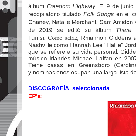
álbum
Freedom Highway
.
El 9 de junio
recopilatorio titulado
Folk Songs
en el cu
Chaney, Natalie Merchant, Sam Amidon 
de 2019 se editó su álbum
There 
Turrisi.
Como actriz,
Rhiannon Giddens
Nashville como Hannah Lee "Hallie" Jord
que se refiere a su vida personal,
Gidde
músico Irlandés Michael Laffan en 200
T
iene casas en Greensboro (Carolina
y
nominaciones ocupan una larga lista de
DISCOGRAFÍA, seleccionada
EP's: