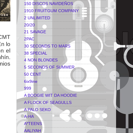
150 DISCOS NAVIDEÑOS
1910 FRUITGUM COMPANY
2 UNLIMITED
20/20
21 SAVAGE
 CMT
2PAC
n lo
30 SECONDS TO MARS
n el
38 SPECIAL
hín.
4 NON BLONDES
mios
5 SECONDS OF SUMMER
50 CENT
6ix9ine
999
A BOOGIE WIT DA HOODIE
A FLOCK OF SEAGULLS
A PALO SEKO
A-HA
A*TEENS
AALIYAH