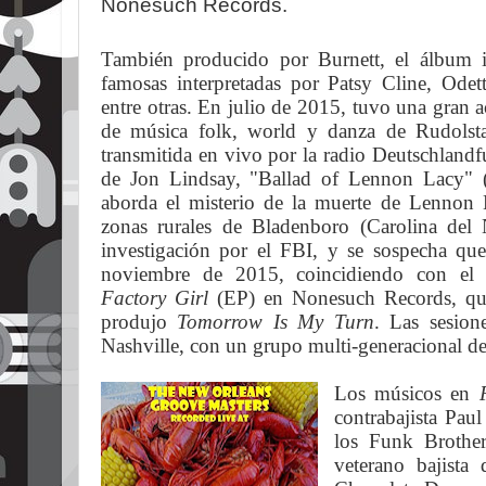
Nonesuch Records.
También producido por Burnett, el álbum i
famosas interpretadas por Patsy Cline, Ode
entre otras.
En julio de 2015, tuvo una gran ac
de música folk, world y danza de Rudolst
transmitida en vivo por la radio Deutschlandf
de Jon Lindsay, "Ballad of Lennon Lacy" (
aborda el misterio de la muerte de Lennon 
zonas rurales de Bladenboro (Carolina del 
investigación por el FBI, y se sospecha qu
noviembre de 2015, coincidiendo con el 
Factory Girl
(EP) en Nonesuch Records, que 
produjo
Tomorrow Is My Turn
.
Las sesione
Nashville, con un grupo multi-generacional de
Los músicos en
contrabajista Pau
los Funk Brothers
veterano bajist