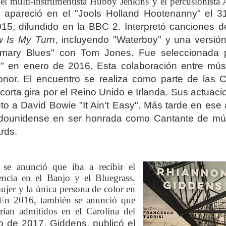
el multi-instrumentista Hubby Jenkins y el percusionista
 apareció en el "Jools Holland Hootenanny" el 3
15, difundido en la BBC 2. Interpretó canciones d
w Is My Turn
, incluyendo "Waterboy" y una versión
irmary Blues" con Tom Jones.
Fue seleccionada 
ons" en enero de 2016. Esta colaboración entre mús
nor. El encuentro se realiza como parte de las Ce
orta gira por el Reino Unido e Irlanda. Sus actuaci
to a David Bowie "It Ain't Easy".
Más tarde en ese 
tadounidense en ser honrada como Cantante de mú
ards.
se anunció que iba a recibir el
encia en el Banjo y el Bluegrass.
jer y la única persona de color en
En 2016, también se anunció que
ían admitidos en el Carolina del
o de 2017, Giddens, publicó el