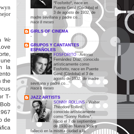
*Fosforito*, nace en
ewyn
Puente Genil (Córdoba) el
3 de agosto de 1932, de
mejor
madre sevillana y padre co...
Hace 8 meses
GIRLS OF CINEMA
-
la
We
GRUPOS Y CANTANTES
Love
ESPAÑOLES
rte,
FOSFORITO
-
Antonio
Fernández Díaz, conocido
 une
artísticamente como
n la
Fosforito, nace en Puente
ento
Genil (Córdoba) el 3 de
agosto de 1932, de madre
n the
sevillana y padre co...
rcus
Hace 8 meses
r T-
JAZZ ARTISTS
SONNY ROLLINS
-
Walter
 Bob
Theodore Rollins,
1967
conocido artísticamente
como *Sonny Rollins*,
o de
nació el 7 de septiembre
de 1930 en Nueva York y
áfica
falleció en la misma ciudad a la...