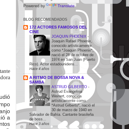
Powered by
Translate
BLOG RECOMENDADOS
172 ACTORES FAMOSOS DEL
CINE
JOAQUIN PHOENIX
-
Joaquin Rafael Phoenix,
conocido artísticamente
como *Joaquin Phoenix*,
nació el 28 de octubre de
1974 en San Juan (Puerto
Rico). Actor estadounidens...
Hace 4 años
ante
adora
A RITMO DE BOSSA NOVA &
SAMBA
ASTRUD GILBERTO
-
Astrud Evangelina
Weinert, conocida
udió
artísticamente como
empo
*Astrud Gilberto*, nació el
30 de marzo de 1940 en
Banjo
Salvador de Bahía. Cantante brasileña
ió a
de boss...
ntos
Hace 3 años