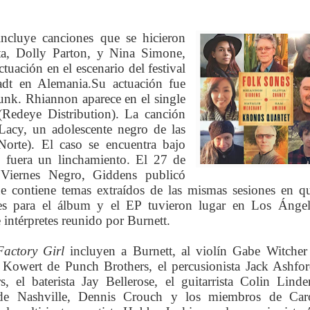
ncluye canciones que se hicieron
tta, Dolly Parton, y Nina Simone,
tuación en el escenario del festival
adt en Alemania.
Su actuación fue
unk.
Rhiannon aparece en el single
Redeye Distribution). La canción
Lacy, un adolescente negro de las
Norte). El caso se encuentra bajo
e fuera un linchamiento.
El 27 de
Viernes Negro, Giddens publicó
contiene temas extraídos de las mismas sesiones en q
s para el álbum y el EP tuvieron lugar en Los Ángel
 intérpretes reunido por Burnett.
Factory Girl
incluyen a Burnett, al violín Gabe Witcher
l Kowert de Punch Brothers, el percusionista Jack Ashfo
, el baterista Jay Bellerose, el guitarrista Colin Linde
a de Nashville, Dennis Crouch y los miembros de Caro