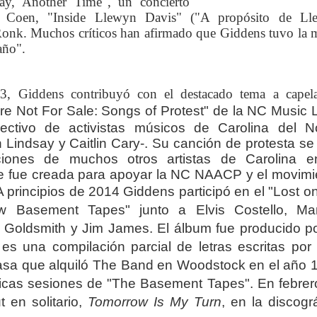
Day, Another Time", un concierto
os Coen, "Inside Llewyn Davis" ("A propósito de Ll
 Ronk. Muchos críticos han afirmado que Giddens tuvo la 
año".
13, Giddens contribuyó con el destacado tema a cape
e Not For Sale: Songs of Protest"
de la NC Music 
ctivo de activistas músicos de Carolina del No
Lindsay y Caitlin Cary-.
Su canción de protesta se
ciones de muchos otros artistas de Carolina e
e fue creada para apoyar la NC NAACP y el movimi
A principios de 2014 Giddens participó en el "Lost o
w Basement Tapes" junto a Elvis Costello, Ma
 Goldsmith y Jim James. El álbum fue producido po
es una compilación parcial de letras escritas por
 casa que alquiló The Band en Woodstock en el año 
ticas sesiones de "The Basement Tapes".
En febrer
 en solitario,
Tomorrow Is My Turn
, en la discogr