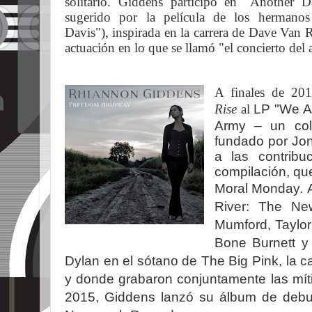
solitario. Giddens participó en "Another 
sugerido por la película de los herman
Davis"),
inspirada en la carrera de Dave Van
actuación en lo que se llamó "el concierto del 
A finales de 20
Rise
al
LP "We Ar
Army – un cole
fundado por Jon 
a las contribu
compilación, qu
Moral Monday.
River: The Ne
Mumford, Taylor
Bone Burnett y 
Dylan en el sótano de The Big Pink, la
y donde grabaron conjuntamente las mí
2015, Giddens lanzó su álbum de debut