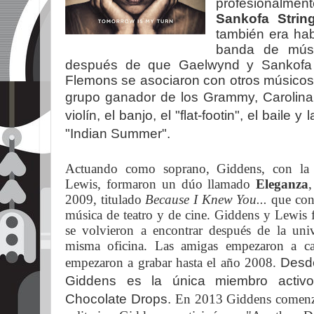
profesionalme
Sankofa Strin
también era hab
banda de mús
después de que Gaelwynd y Sankofa 
Flemons se asociaron con otros músicos 
grupo ganador de los Grammy, Carolin
violín, el banjo, el "flat-footin", el bail
"Indian Summer".
Actuando como soprano, Giddens, con la
Lewis, formaron un dúo llamado
Eleganza
2009, titulado
Because I Knew You...
que cons
música de teatro y de cine. Giddens y Lewis 
se volvieron a encontrar después de la univ
misma oficina. Las amigas empezaron a ca
empezaron a grabar hasta el año 2008.
Desd
Giddens es la única miembro activo 
Chocolate Drops.
En 2013 Giddens comenzó