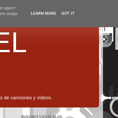
ser-agent
rate usage
LEARN MORE
GOT IT
EL
 de canciones y vídeos.
BUSCAR EN ESTE BLOG