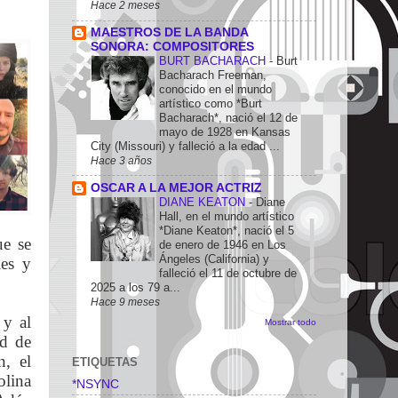
Hace 2 meses
MAESTROS DE LA BANDA
SONORA: COMPOSITORES
BURT BACHARACH
-
Burt
Bacharach Freeman,
conocido en el mundo
artístico como *Burt
Bacharach*, nació el 12 de
mayo de 1928 en Kansas
City (Missouri) y falleció a la edad ...
Hace 3 años
OSCAR A LA MEJOR ACTRIZ
DIANE KEATON
-
Diane
Hall, en el mundo artístico
*Diane Keaton*, nació el 5
ue se
de enero de 1946 en Los
Ángeles (California) y
es y
falleció el 11 de octubre de
2025 a los 79 a...
Hace 9 meses
 y al
Mostrar todo
rd de
n, el
ETIQUETAS
lina
*NSYNC