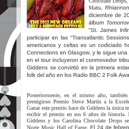
Chocolate Drops, 
Matta.
Rhiannon
diciembre de 20
álbum
Tomorro
"St. James Inf
participar en las "Transatlantic Sessi
americanos y celtas es un codiciado ho
Connections en Glasgow, y le sigue una c
en el tour incluyeron el conmovedor tribu
Giddens se convirtió en la primera es
folk del año en los Radio BBC 2 Folk Aw
Posteriormente, en el mismo año, también 
prestigioso Premio Steve Martin a la Excel
Ganar este premio hace de Giddens la única mu
recibir el premio en sus 6 años de historia.
Giddens y los Carolina Chocolate Drops ser
Norte Music Hall of Fame.
El 24 de febrer