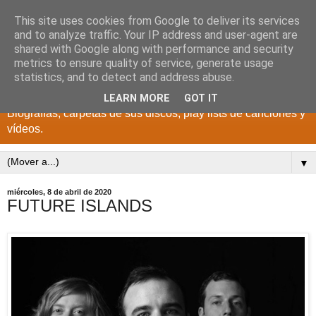
This site uses cookies from Google to deliver its services
DISCOS PARA EL
and to analyze traffic. Your IP address and user-agent are
shared with Google along with performance and security
RECUERDO
metrics to ensure quality of service, generate usage
statistics, and to detect and address abuse.
CANTANTES Y GRUPOS DE LOS AÑOS 1950 a 2022.
LEARN MORE
GOT IT
Biografías, carpetas de sus discos, play lists de canciones y
vídeos.
▼
miércoles, 8 de abril de 2020
FUTURE ISLANDS