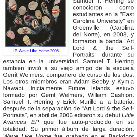
Samuel T. Herring se
conocieron como
estudiantes en la "East
Carolina University" en
Greenville (Carolina
del Norte), en 2003, y
formaron la banda "Art
Lord & the Self-
LP Wave Like Home 2008
Portraits" durante su
estancia en la universidad. Samuel T. Herring
también invitó a su viejo amigo de la escuela
Gerrit Welmers, compañero de curso de los dos.
Los otros miembros eran Adam Beeby y Kymia
Nawabi. Inicialmente Future Islands estuvo
formado por
Gerrit Welmers, William Cashion,
Samuel T. Herring y Erick Murillo a la batería,
después de la separación de "Art Lord & the Self-
Portraits", en abril de 2006 editaron su debut
Little
Avances EP
que fue auto-producido en su
totalidad.
Su primer álbum de larga duración,
Wave Like Home
fue grabado en el Backdoor