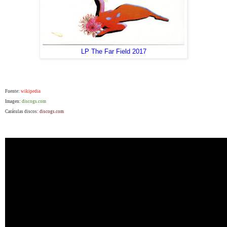
LP The Far Field 2017
Fuente:
wikipedia
Imagen:
discogs.com
Carátulas discos:
discogs.com