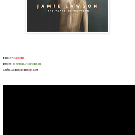
Fuente:
wikipedia
Imagen:
commons.wikimedia.org
Carátulas discos:
discogs.com