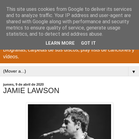
This site uses cookies from Google to deliver its services
DISCOS PARA EL
and to analyze traffic. Your IP address and user-agent are
shared with Google along with performance and security
RECUERDO
metrics to ensure quality of service, generate usage
statistics, and to detect and address abuse.
CANTANTES Y GRUPOS DE LOS AÑOS 1950 a 2022.
LEARN MORE
GOT IT
Biografías, carpetas de sus discos, play lists de canciones y
vídeos.
▼
jueves, 9 de abril de 2020
JAMIE LAWSON