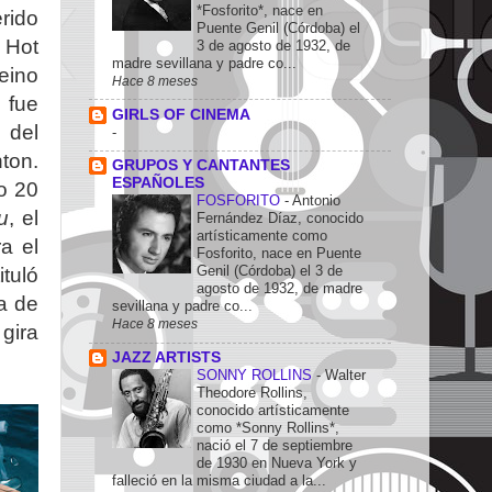
*Fosforito*, nace en
erido
Puente Genil (Córdoba) el
d Hot
3 de agosto de 1932, de
madre sevillana y padre co...
eino
Hace 8 meses
,
fue
GIRLS OF CINEMA
 del
-
ton.
GRUPOS Y CANTANTES
ESPAÑOLES
o 20
FOSFORITO
-
Antonio
u
, el
Fernández Díaz, conocido
artísticamente como
a el
Fosforito, nace en Puente
Genil (Córdoba) el 3 de
ituló
agosto de 1932, de madre
a de
sevillana y padre co...
Hace 8 meses
gira
JAZZ ARTISTS
SONNY ROLLINS
-
Walter
Theodore Rollins,
conocido artísticamente
como *Sonny Rollins*,
nació el 7 de septiembre
de 1930 en Nueva York y
falleció en la misma ciudad a la...