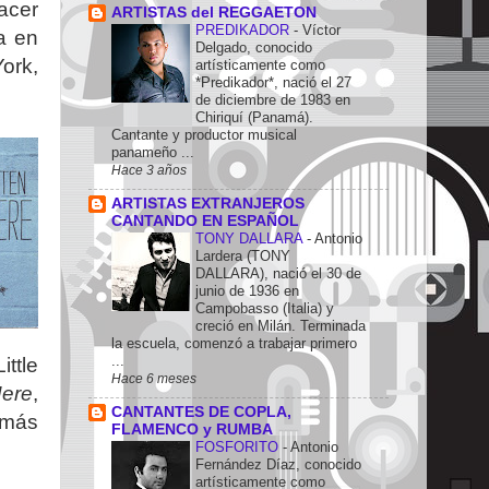
hacer
ARTISTAS del REGGAETON
PREDIKADOR
-
Víctor
a en
Delgado, conocido
ork,
artísticamente como
*Predikador*, nació el 27
de diciembre de 1983 en
Chiriquí (Panamá).
Cantante y productor musical
panameño ...
Hace 3 años
ARTISTAS EXTRANJEROS
CANTANDO EN ESPAÑOL
TONY DALLARA
-
Antonio
Lardera (TONY
DALLARA), nació el 30 de
junio de 1936 en
Campobasso (Italia) y
creció en Milán. Terminada
la escuela, comenzó a trabajar primero
...
ittle
Hace 6 meses
ere
,
CANTANTES DE COPLA,
 más
FLAMENCO y RUMBA
FOSFORITO
-
Antonio
Fernández Díaz, conocido
artísticamente como