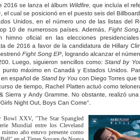
e 2016 se lanza el álbum
Wildfire,
que
incluía
el ref
g
,
el cual se posicionó en el puesto seis del Billboar
dos Unidos, en el número uno de las listas del R
 top 10 de numerosos países. Además,
Fight Song
 himno oficial en las elecciones presidenciales
ta
de 2016 a favor de la candidatura de Hillary Clin
estrenó
Fight Song EP
, logrando alcanzar el númer
 200. Luego, siguieron sencillos como:
Stand by Yo
u punto máximo en Canadá y Estados Unidos. Par
n en español de
Stand by You
con Diego Torres que t
urso de tiempo, Rachel Platten actuó como teloner
& Sierra y Andy Gramme. No obstante, realizó una 
u "Girls Night Out, Boys Can Come".
er Bowl XXV, "The Star Spangled
erie Mundial entre los Cleveland
se mismo año estuvo presente como
e Ball" en el Times Square de Nueva