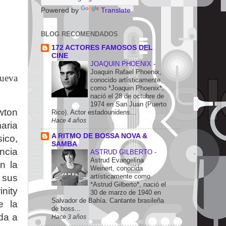
Powered by
Translate
BLOG RECOMENDADOS
172 ACTORES FAMOSOS DEL
CINE
JOAQUIN PHOENIX
-
Joaquin Rafael Phoenix,
Nueva
conocido artísticamente
como *Joaquin Phoenix*,
nació el 28 de octubre de
1974 en San Juan (Puerto
wton
Rico). Actor estadounidens...
Hace 4 años
aria
A RITMO DE BOSSA NOVA &
ico,
SAMBA
ncia
ASTRUD GILBERTO
-
Astrud Evangelina
n la
Weinert, conocida
artísticamente como
 sus
*Astrud Gilberto*, nació el
inity
30 de marzo de 1940 en
Salvador de Bahía. Cantante brasileña
e la
de boss...
ada a
Hace 3 años