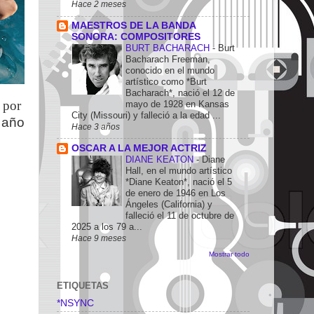
Hace 2 meses
MAESTROS DE LA BANDA
SONORA: COMPOSITORES
BURT BACHARACH
-
Burt
Bacharach Freeman,
conocido en el mundo
artístico como *Burt
Bacharach*, nació el 12 de
a por
mayo de 1928 en Kansas
City (Missouri) y falleció a la edad ...
 año
Hace 3 años
OSCAR A LA MEJOR ACTRIZ
DIANE KEATON
-
Diane
Hall, en el mundo artístico
*Diane Keaton*, nació el 5
de enero de 1946 en Los
Ángeles (California) y
falleció el 11 de octubre de
2025 a los 79 a...
Hace 9 meses
Mostrar todo
ETIQUETAS
*NSYNC