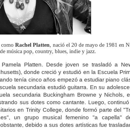
te como
Rachel Platten
, nació el 20 de mayo de 1981 en 
e música pop, country, blues, indie y jazz.
 Pamela Platten. Desde joven se trasladó a Ne
husetts), donde creció y estudió en la Escuela Prim
ndo tenía cinco años empezó a estudiar piano clás
cuela secundaria estudió guitarra.
En su adolesce
scuela secundaria Buckingham Browne y Nichols, e
strando sus dotes como cantante. Luego, continuó
itarios en Trinity College, donde formó parte del "Tr
ones", un grupo musical femenino "a capella" d
obstante, debido a sus dotes artísticas fue traslad