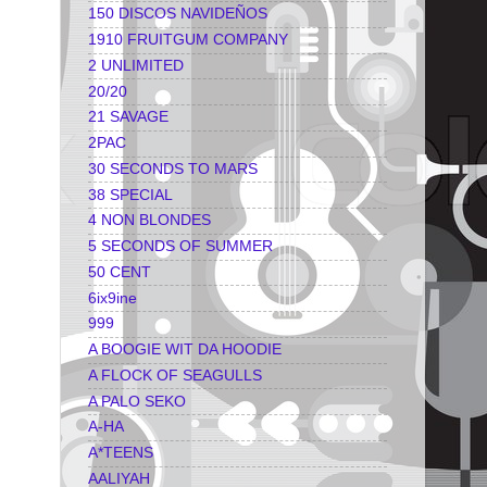
150 DISCOS NAVIDEÑOS
1910 FRUITGUM COMPANY
2 UNLIMITED
20/20
21 SAVAGE
2PAC
30 SECONDS TO MARS
38 SPECIAL
4 NON BLONDES
5 SECONDS OF SUMMER
50 CENT
6ix9ine
999
A BOOGIE WIT DA HOODIE
A FLOCK OF SEAGULLS
A PALO SEKO
A-HA
A*TEENS
AALIYAH