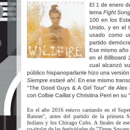
El 1 de enero d
tema
Fight Son
100 en los Esta
Unido, y en el
usado como
un
partido
demócra
Ese mismo año 
en el Billboard
cual alcanzó s
público hispanoparlante hizo una versió
Siempre estaré ahí
.
En ese mismo transc
"The Good Guys & A Girl Tour" de Alex 
con Colbie Caillat y Christina Perri en s
En el año 2016 estuvo cantando en el Sup
Banner", antes del partido de la primera S
Indians y los Chicago Cubs. A finales de e
co-titular de las festividades de "Times Squar