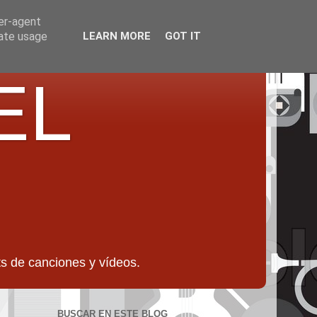
ser-agent
rate usage
LEARN MORE
GOT IT
EL
 de canciones y vídeos.
BUSCAR EN ESTE BLOG