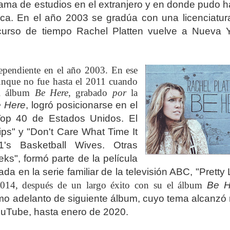
grama de estudios en el extranjero y en donde pudo 
ica.
En el año 2003 se gradúa con una licenciatur
scurso de tiempo Rachel Platten vuelve a Nueva Y
dependiente en el año 2003. En ese
unque no fue hasta el 2011 cuando
el álbum
Be Here
,
grabado
por
la
 Here
,
logró posicionarse en el
 Top 40 de Estados Unidos. El
hips"
y "Don't Care What Time It
1's Basketball Wives. Otras
s", formó parte de la película
a en la serie familiar de la televisión ABC, "Pretty L
014, después de un largo éxito con su el álbum
Be H
mo adelanto de siguiente álbum, cuyo tema alcanzó
ouTube, hasta enero de 2020.