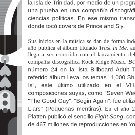
la Isla de Trinidad, por medio de un pro
una prueba en una compañía discográf
ciencias políticas. En ese mismo tran
donde tocó covers de Prince and Sly.
Sus inicios en la música se dan de forma in
año publica el álbum titulado
Trust In Me
, a
llega a ser conocida con el lanzamiento d
compañía discográfica Rock Ridge Music.
Be
número 24 en la lista Billboard Adult
referido álbum lleva los temas "1,000 S
Is", este último utilizado en el VH
composiciones suyas, como
"Seven Week
"The Good Guy"; "Begin Again", fue utilizad
Liars" (Pequeñas mentiras).
En el año 2
Platten publicó el sencillo
Fight Song
, co
de 467 millones de reproducciones en Y