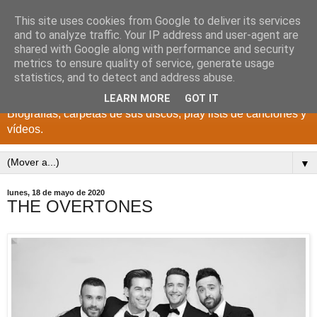
This site uses cookies from Google to deliver its services
DISCOS PARA EL
and to analyze traffic. Your IP address and user-agent are
shared with Google along with performance and security
RECUERDO
metrics to ensure quality of service, generate usage
statistics, and to detect and address abuse.
CANTANTES Y GRUPOS DE LOS AÑOS 1950 a 2022.
LEARN MORE
GOT IT
Biografías, carpetas de sus discos, play lists de canciones y
vídeos.
▼
lunes, 18 de mayo de 2020
THE OVERTONES