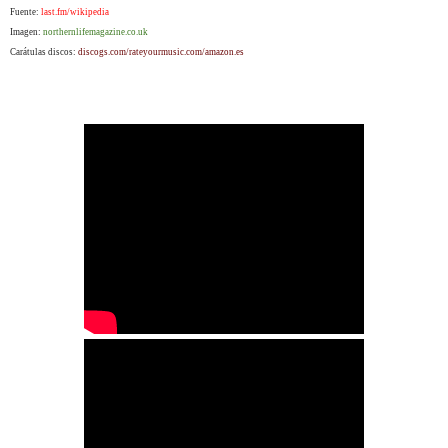
Fuente:
last.fm/wikipedia
Imagen:
northernlifemagazine.co.uk
Carátulas discos:
discogs.com/rateyourmusic.com/amazon.es