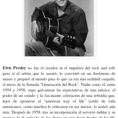
Elvis Presley
no fue el creador ni el impulsor del rock and roll,
pero sí el artista que lo asentó, lo convirtió en un fenómeno de
masas y preparó al mundo para lo que ya era una realidad cuajada:
el inicio de la llamada "Generación del Rock". Nadie como él, entre
1954 y 1958, supo galvanizar las expectativas de una música, el
poder de un sonido y la fascinante coloración de una rebeldía que,
lejos de oponerse al "american way of life" (estilo de vida
americano), como muchos le criticaron en sus inicios, lo realzó aún
más. Después de 1958, tras su incorporación al servicio militar y su
regreso de él, retirado de los shows en vivo hasta finales de los 60,