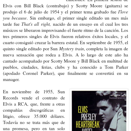
Elvis con Bill Black (contrabajo) y Scotty Moore (guitarra) se
produjo el 6 de julio de 1954 y el primer tema grabado fue
I'love
you because
. Sin embargo, el primer single editado un mes más
tarde fue
That's all right,
nacido de un ensayo en el cual los tres
músicos se liberaron improvisando el fuerte ritmo de la canción. Los
tres primeros singles de Elvis fueron relativos éxitos locales, y el
cuarto consiguió cruzar la barrera estatal. En septiembre de 1955, el
quinto single editado por Sun
Mystery train
, completa la imagen de
nueva sensación que rodea a Elvis. A lo largo de este año ha
cantado acompañado por Scotty Moore y Bill Black en multitud de
pueblos, ciudades, ferias, clubs y ha conocido a Tom Parker
(apodado Coronel Parker), que finalmente se convertirá en su
manager.
En noviembre de 1955, Sun
Records vende el contrato de
Elvis a RCA, que, frente a otras
compañías discográficas en
litigio, ofrece 35.000 dólares.
Todavía no se trata más que de
una promesa, pero en tan solo