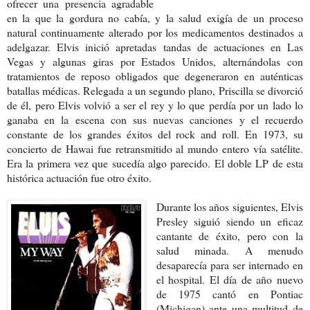
ofrecer una presencia agradable
en la que la gordura no cabía, y la salud exigía de un proceso
natural continuamente alterado por los medicamentos destinados a
adelgazar. Elvis inició apretadas tandas de actuaciones en Las
Vegas y algunas giras por Estados Unidos, alternándolas con
tratamientos de reposo obligados que degeneraron en auténticas
batallas médicas. Relegada a un segundo plano, Priscilla se divorció
de él, pero Elvis volvió a ser el rey y lo que perdía por un lado lo
ganaba en la escena con sus nuevas canciones y el recuerdo
constante de los grandes éxitos del rock and roll. En 1973, su
concierto de Hawai fue retransmitido al mundo entero vía satélite.
Era la primera vez que sucedía algo parecido. El doble LP de esta
histórica actuación fue otro éxito.
Durante los años siguientes, Elvis
Presley siguió siendo un eficaz
cantante de éxito, pero con la
salud minada. A menudo
desaparecía para ser internado en
el hospital. El día de año nuevo
de 1975 cantó en Pontiac
(Michigan) ante una multitud de