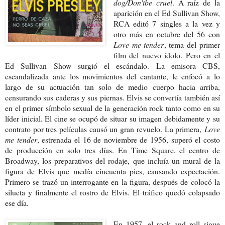
dog/Don'tbe cruel
. A raíz de la
aparición en el Ed Sullivan Show,
RCA editó 7 singles a la vez y
otro más en octubre del 56 con
Love me tender
, tema del primer
film del nuevo ídolo. Pero en el
Ed Sullivan Show surgió el escándalo. La emisora CBS,
escandalizada ante los movimientos del cantante, le enfocó a lo
largo de su actuación tan solo de medio cuerpo hacia arriba,
censurando sus caderas y sus piernas. Elvis se convertía también así
en el primer símbolo sexual de la generación rock tanto como en su
líder inicial. El cine se ocupó de situar su imagen debidamente y su
contrato por tres películas causó un gran revuelo. La primera,
Love
me tender
, estrenada el 16 de noviembre de 1956, superó el costo
de producción en solo tres días. En Time Square, el centro de
Broadway, los preparativos del rodaje, que incluía un mural de la
figura de Elvis que medía cincuenta pies, causando expectación.
Primero se trazó un interrogante en la figura, después de colocó la
silueta y finalmente el rostro de Elvis. El tráfico quedó colapsado
ese día.
En 1957, el rock and roll sigue