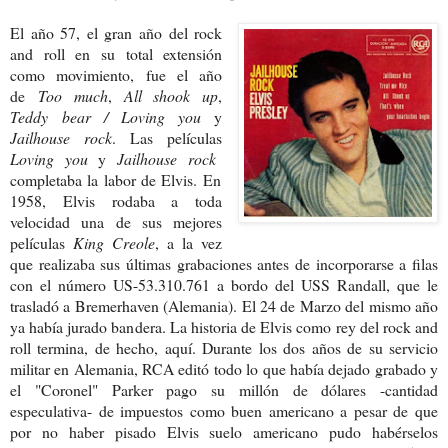
El año 57, el gran año del rock
and roll en su total extensión
como movimiento, fue el año
de
Too much
,
All shook up
,
Teddy bear / Loving you
y
Jailhouse rock
. Las películas
Loving you
y
Jailhouse rock
completaba la labor de Elvis. En
1958, Elvis rodaba a toda
velocidad una de sus mejores
películas
King Creole
, a la vez
que realizaba sus últimas grabaciones antes de incorporarse a filas
con el número US-53.310.761 a bordo del USS Randall, que le
trasladó a Bremerhaven (Alemania). El 24 de Marzo del mismo año
ya había jurado bandera. La historia de Elvis como rey del rock and
roll termina, de hecho, aquí. Durante los dos años de su servicio
militar en Alemania, RCA editó todo lo que había dejado grabado y
el "Coronel" Parker pago su millón de dólares -cantidad
especulativa- de impuestos como buen americano a pesar de que
por no haber pisado Elvis suelo americano pudo habérselos