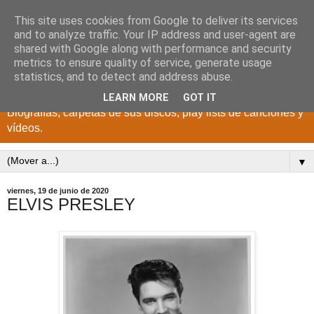
This site uses cookies from Google to deliver its services
DISCOS PARA EL
and to analyze traffic. Your IP address and user-agent are
shared with Google along with performance and security
RECUERDO
metrics to ensure quality of service, generate usage
statistics, and to detect and address abuse.
CANTANTES Y GRUPOS DE LOS AÑOS 1950 a 2022.
LEARN MORE
GOT IT
Biografías, carpetas de sus discos, play lists de canciones y
vídeos.
▼
viernes, 19 de junio de 2020
ELVIS PRESLEY