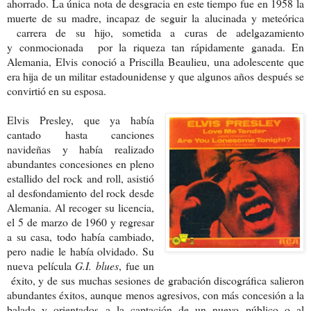
ahorrado. La única nota de desgracia en este tiempo fue en 1958 la
muerte de su madre, incapaz de seguir la alucinada y meteórica
carrera de su hijo, sometida a curas de adelgazamiento
y conmocionada por la riqueza tan rápidamente ganada. En
Alemania, Elvis conoció a Priscilla Beaulieu, una adolescente que
era hija de un militar estadounidense y que algunos años después se
convirtió en su esposa.
Elvis Presley, que ya había
cantado hasta canciones
navideñas y había realizado
abundantes concesiones en pleno
estallido del rock and roll, asistió
al desfondamiento del rock desde
Alemania. Al recoger su licencia,
el 5 de marzo de 1960 y regresar
a su casa, todo había cambiado,
pero nadie le había olvidado. Su
nueva película
G.I. blues
, fue un
éxito, y de sus muchas sesiones de grabación discográfica salieron
abundantes éxitos, aunque menos agresivos, con más concesión a la
balada y orientados a la captación de un nuevo público o al