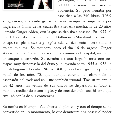
60.000 personas, su máxima
audiencia. Su peso llegaba por
esos días a las 240 libras (108'9
kilogramos); sin embargo se le veía siempre acompañado por
mujeres, la última de las cuales iba a ser una muchacha de 23 años
llamada Ginger Alden, con la que se dijo iba a casarse. En 1977, el
día 10 de abril, actuando en Baltimore (Maryland), sufrió un
colapso en plena escena y llegó a estar clínicamente muerto durante
treinta minutos. Se recuperó, pero el día 16 de agosto, Ginger
Alden, lo encontraba inconsciente, y camino del hospital, moría de
un ataque al corazón. Se cerraba así una larga historia con tres
etapas muy dispares: la del éxito y la leyenda entre 1955 a 1958, la
del aletargamiento entre 1961 a 1968, y la del resurgir de la primera
mitad de los años 70, que, aunque carente del clamor de la
ascensión del rock and roll, fue también triunfal.
Tras su muerte, a
los 42 años, las ventas de sus discos
se dispararon en todo el
mundo, reeditándose
antologías y desencadenando una
histeria que
rivalizó con la de sus comienzos.
Su tumba en Memphis fue abierta al
público, y con el tiempo se ha
convertido
en un monumento, lo que demuestra dos
cosas: el poder