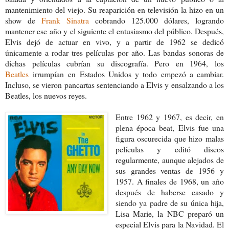
mantenimiento del viejo. Su reaparición en televisión la hizo en un
show de
Frank Sinatra
cobrando 125.000 dólares, logrando
mantener ese año y el siguiente el entusiasmo del público. Después,
Elvis dejó de actuar en vivo, y a partir de 1962 se dedicó
únicamente a rodar tres películas por año. Las bandas sonoras de
dichas películas cubrían su discografía. Pero en 1964, los
Beatles
irrumpían en Estados Unidos y todo empezó a cambiar.
Incluso, se vieron pancartas sentenciando a Elvis y ensalzando a los
Beatles, los nuevos reyes.
Entre 1962 y 1967, es decir, en
plena época beat, Elvis fue una
figura oscurecida que hizo malas
películas y editó discos
regularmente, aunque alejados de
sus grandes ventas de 1956 y
1957. A finales de 1968, un año
después de haberse casado y
siendo ya padre de su única hija,
Lisa Marie, la NBC preparó un
especial Elvis para la Navidad. El