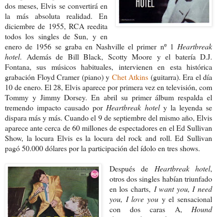
dos meses, Elvis se convertirá en
la más absoluta realidad. En
diciembre de 1955, RCA reedita
todos los singles de Sun, y en
enero de 1956 se graba en Nashville el primer nº 1
Heartbreak
hotel
. Además de Bill Black, Scotty Moore y el batería D.J.
Fontana, sus músicos habituales, intervienen en esta histórica
grabación Floyd Cramer (piano) y
Chet Atkins
(guitarra). Era el día
10 de enero. El 28, Elvis aparece por primera vez en televisión, com
Tommy y Jimmy Dorsey. En abril su primer álbum respalda el
tremendo impacto causado por
Heartbreak hotel
y la leyenda se
dispara más y más. Cuando el 9 de septiembre del mismo año, Elvis
aparece ante cerca de 60 millones de espectadores en el Ed Sullivan
Show, la locura Elvis es la locura del rock and roll. Ed Sullivan
pagó 50.000 dólares por la participación del ídolo en tres shows.
Después de
Heartbreak hotel
,
otros dos singles habían triunfado
en los charts,
I want you, I
need
you, I love you
y el sensacional
con dos caras A,
Hound