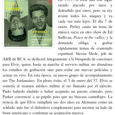
siendo atacado por unos y
defendido por otros, pero su rey
resiste todos los ataques y va
cada vez más lejos. El día 7 de
enero, Preley canta un tema de
música sacra en otro show de Ed
Sullivan,
Peace in the valley
, y la
demanda obliga a grabar
rápidamente temas de contenido
espiritual. Steven Shole, jefe de
A&R de RCA, se dedicará íntegramente a la búsqueda de canciones
para Elvis, quien, hasta su marcha al servicio militar, no abandona
los estudios de grabación sino para rodar sus nuevas películas y
actuar en vivo. En esta época, su nuevo grupo de acompañamiento
era The Jordanaires. En pleno éxito, el 5 de enero del 57, Elvis se
sometía al examen médico militar al ser llamado por el ejército.
Pudo haberlo eludido o haber aceptado un puesto cómodo, pero
Parker convenció a su pupilo para que no buscara camuflajes. La
noticia de que Elvis cumpliría sus dos años en Alemania como un
soldado más fue el definitivo complemento para mostrar su lado de
buen americano y confirmar su aceptación masiva.