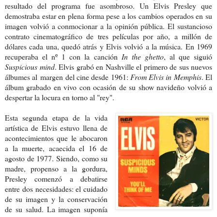
resultado del programa fue asombroso. Un Elvis Presley que
demostraba estar en plena forma pese a los cambios operados en su
imagen volvió a conmocionar a la opinión pública. El sustancioso
contrato cinematográfico de tres películas por año, a millón de
dólares cada una, quedó atrás y Elvis volvió a la música. En 1969
recuperaba el nº 1 con la canción
In the ghetto
, al que siguió
Suspicious mind
. Elvis grabó en Nashville el primero de sus nuevos
álbumes al margen del cine desde 1961:
From Elvis in Memphis
. El
álbum grabado en vivo con ocasión de su show navideño volvió a
despertar la locura en torno al "rey".
Esta segunda etapa de la vida
artística de Elvis estuvo llena de
acontecimientos que le abocaron
a la muerte, acaecida el 16 de
agosto de 1977. Siendo, como su
madre, propenso a la gordura,
Presley comenzó a debatirse
entre dos necesidades: el cuidado
de su imagen y la conservación
de su salud. La imagen suponía