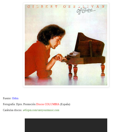
Fuente:
Orbis
Fotografía: Dpto. Promoción
Discos COLUMBIA
(España)
Carátulas discos:
a45rpm.com/rateyourmusic.com