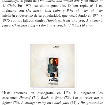
(naturally)
, seguido de
Ooh-wakka-doo-Wakka-day
y un nuevo nº
1,
Clair
. En 1973, su último gran año, Gilbert repite nº 1 en
Inglaterra con
Get down
.
Ooh baby
y
Why
oh why, oh why
iniciarán el descenso de su popularidad, que tocará fondo en 1974 y
1975 con los fallidos singles
Happiness is me and you
,
A woman’s
place
,
Christmas song
y
I don’t love you
,
but I think I like you
.
Hasta entonces, su discografía en LP's la integraban los
excelentes
Himself
(71),
Back to front
(72),
I’m a writer not a
fighter
(73),
A stranger in my own back
yard
(74) y
His gratest hits