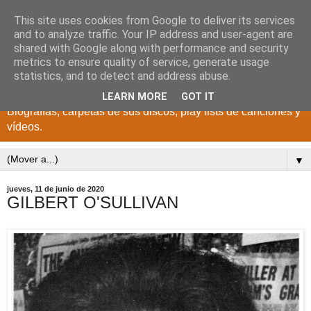
This site uses cookies from Google to deliver its services
DISCOS PARA EL
and to analyze traffic. Your IP address and user-agent are
shared with Google along with performance and security
RECUERDO
metrics to ensure quality of service, generate usage
statistics, and to detect and address abuse.
CANTANTES Y GRUPOS DE LOS AÑOS 1950 a 2022.
LEARN MORE
GOT IT
Biografías, carpetas de sus discos, play lists de canciones y
vídeos.
▼
jueves, 11 de junio de 2020
GILBERT O'SULLIVAN