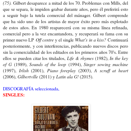
(75).
Gilbert desaparece a mitad de los 70. Problemas con Mills, del
que se separa, le impiden grabar durante años, pero él preferirá esto
a seguir bajo la tutela comercial del mánager. Gilbert comprende
que ha sido uno de los artistas de mayor éxito pero más explotado
de estos años. En 1980 reaparecerá con su misma línea refinada,
comercial pero a la vez encantandora, y recuperará su fama con su
primer nuevo LP
Off centre
y el single
What’s in a kiss?
Continuará
posteriormente, y con interferencias, publicando nuevos discos pero
sin la comercialidad de los editados en los primeros años 70's. Entre
ellos se pueden citar los titulados,
Life & rhymes
(1982),
In the key
of G
(1989),
Sounds of the loop
(1994),
Singer sowing machine
(1997),
Irlish
(2001),
Piano foreplay
(2003),
A scruff at heart
(2006),
Gilbertville
(2011) y
Latin ala G!
(2015).
DISCOGRAFÍA seleccionada,
SINGLES: