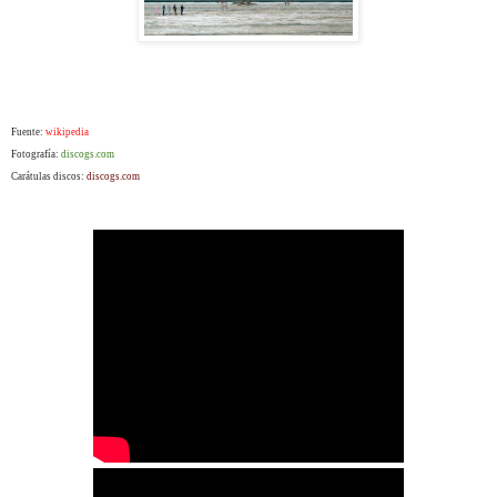
Fuente:
wikipedia
Fotografía:
discogs.com
Carátulas discos:
discogs.com