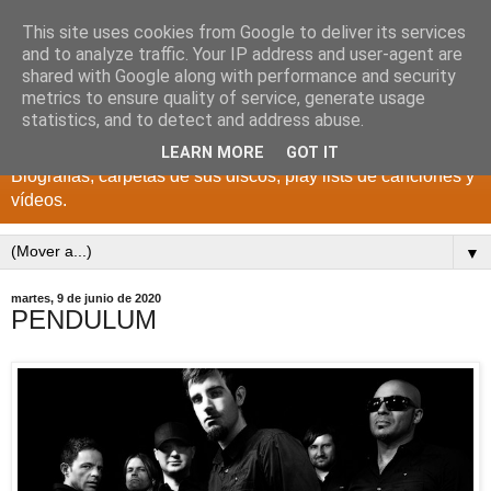
This site uses cookies from Google to deliver its services
DISCOS PARA EL
and to analyze traffic. Your IP address and user-agent are
shared with Google along with performance and security
RECUERDO
metrics to ensure quality of service, generate usage
statistics, and to detect and address abuse.
CANTANTES Y GRUPOS DE LOS AÑOS 1950 a 2022.
LEARN MORE
GOT IT
Biografías, carpetas de sus discos, play lists de canciones y
vídeos.
▼
martes, 9 de junio de 2020
PENDULUM