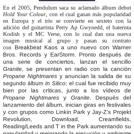
En el 2005, Pendulum saca su aclamado álbum debut
Hold Your Colour
, con el cual ganan más popularidad
en Europa y el trío se convierte en sexteto con la
adición del guitarrista Perry Ap Gwynedd, el baterista
Kodish y el MC Verse, con lo cual dan una nueva
imagen musical al grupo y pasan su contrato
con
Breakbeat Kaos a uno nuevo
con Warner
Bros. Records y EarStorm. Pronto después de
una serie de conciertos, lanzan el sencillo
Granite
, se presentan en radio con la canción
Propane Nightmares
y anuncian la salida de su
segundo álbum
In Silico
; el cual fue recibido muy
bien por las críticas, junto a los
vídeos
de
Propane Nightmares
y
Granite
. Después del
lanzamiento del álbum, inician giras en festivales
y con grupos como Linkin Park y Jay-Z’s Projekt
Revolution, Download, Creamfields,
Reading/Leeds and T in the Park aumentando su
popularidad y mejorando la ejecución y ambiente