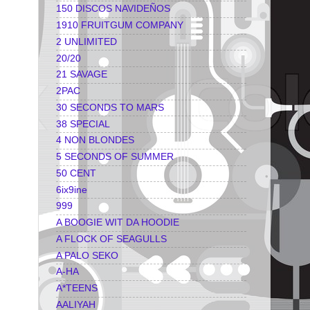
150 DISCOS NAVIDEÑOS
1910 FRUITGUM COMPANY
2 UNLIMITED
20/20
21 SAVAGE
2PAC
30 SECONDS TO MARS
38 SPECIAL
4 NON BLONDES
5 SECONDS OF SUMMER
50 CENT
6ix9ine
999
A BOOGIE WIT DA HOODIE
A FLOCK OF SEAGULLS
A PALO SEKO
A-HA
A*TEENS
AALIYAH