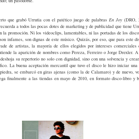
ndo; un pasodoble.
rto que grabó Urrutia con el patético juego de palabras
En Joy
(DRO, 2
recuerda a todos las pocas dotes de marketing y de publicidad que tiene Urr
n la promoción. Ni los videoclips, lamentables, ni las portadas de los disco
son infames, son dignas de este músico. Quizás, por eso, que para este di
ade de artistas, la mayoría de ellos elegidos por intereses comerciales 
tiende la aparición de nombres como Pereza, Ferreiro o Jorge Drexler. A
 deshoja su repertorio no solo con dignidad, sino con una solvencia y crea
ico. La buena aceptación mercantil que tuvo el disco le hizo iniciar una
la piedra, se embarcó en giras ajenas (como la de Calamaro) y de nuevo, vo
ga finalmente a las tiendas en mayo de 2010, en formato disco-libro y b