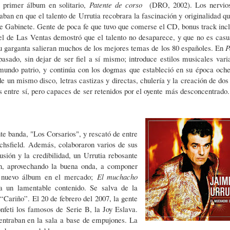
u primer álbum en solitario,
Patente de corso
(DRO, 2002). Los nervios
aban en que el talento de Urrutia recobrara la fascinación y originalidad qu
de Gabinete. Gente de poca fe que tuvo que comerse el CD, bonus track incl
 el de Las Ventas demostró que el talento no desaparece, y que no es casu
u garganta salieran muchos de los mejores temas de los 80 españoles. En
P
asado, sin dejar de ser fiel a sí mismo; introduce estilos musicales vari
mundo patrio, y continúa con los dogmas que estableció en su época oche
e un mismo disco, letras castizas y directas, chulería y la creación de dos 
s entre sí, pero capaces de ser retenidos por el oyente más desconcentrado.
.
te banda, "Los Corsarios", y rescató de entre
chsfield. Además, colaboraron varios de sus
ión y la credibilidad, un Urrutia rebosante
én, aprovechando la buena onda, a componer
a nuevo álbum en el mercado;
El muchacho
a un lamentable contenido. Se salva de la
Cariño”. El 20 de febrero del 2007, la gente
nfeti los famosos de Serie B, la Joy Eslava.
 entraban en la sala a base de empujones. La