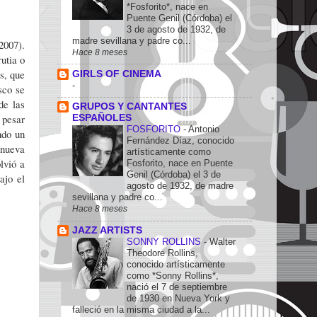
*Fosforito*, nace en
Puente Genil (Córdoba) el
3 de agosto de 1932, de
madre sevillana y padre co...
007).
Hace 8 meses
utia o
s, que
GIRLS OF CINEMA
-
sco se
de las
GRUPOS Y CANTANTES
 pesar
ESPAÑOLES
FOSFORITO
-
Antonio
ndo un
Fernández Díaz, conocido
 nueva
artísticamente como
lvió a
Fosforito, nace en Puente
Genil (Córdoba) el 3 de
ajo el
agosto de 1932, de madre
sevillana y padre co...
Hace 8 meses
JAZZ ARTISTS
SONNY ROLLINS
-
Walter
Theodore Rollins,
conocido artísticamente
como *Sonny Rollins*,
nació el 7 de septiembre
de 1930 en Nueva York y
falleció en la misma ciudad a la...