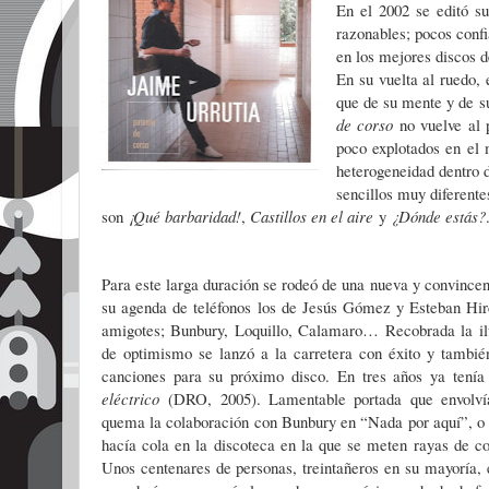
En el 2002 se editó s
razonables; pocos confi
en los mejores discos 
En su vuelta al ruedo,
que de su mente y de s
de corso
no vuelve al p
poco explotados en el 
heterogeneidad dentro d
sencillos muy diferente
son
¡Qué barbaridad!
,
Castillos en el aire
y
¿Dónde estás?
Para este larga duración se rodeó de una nueva y convincen
su agenda de teléfonos los de Jesús Gómez y Esteban Hir
amigotes; Bunbury, Loquillo, Calamaro… Recobrada la ilus
de optimismo se lanzó a la carretera con éxito y tambi
canciones para su próximo disco.
En tres años ya tení
eléctrico
(DRO, 2005). Lamentable portada que envolví
quema la colaboración con Bunbury en “Nada por aquí”, o “
hacía cola en la discoteca en la que se meten rayas de co
Unos centenares de personas, treintañeros en su mayoría,