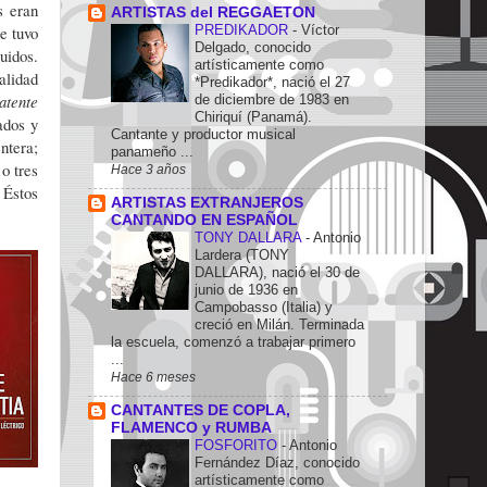
 eran
ARTISTAS del REGGAETON
e tuvo
PREDIKADOR
-
Víctor
Delgado, conocido
uidos.
artísticamente como
alidad
*Predikador*, nació el 27
atente
de diciembre de 1983 en
Chiriquí (Panamá).
ados y
Cantante y productor musical
ntera;
panameño ...
o tres
Hace 3 años
 Éstos
ARTISTAS EXTRANJEROS
CANTANDO EN ESPAÑOL
TONY DALLARA
-
Antonio
Lardera (TONY
DALLARA), nació el 30 de
junio de 1936 en
Campobasso (Italia) y
creció en Milán. Terminada
la escuela, comenzó a trabajar primero
...
Hace 6 meses
CANTANTES DE COPLA,
FLAMENCO y RUMBA
FOSFORITO
-
Antonio
Fernández Díaz, conocido
artísticamente como