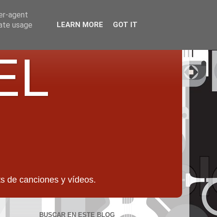
ser-agent
rate usage
LEARN MORE
GOT IT
EL
 de canciones y vídeos.
BUSCAR EN ESTE BLOG