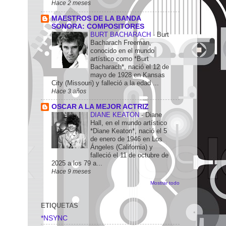
Hace 2 meses
MAESTROS DE LA BANDA
SONORA: COMPOSITORES
BURT BACHARACH
-
Burt
Bacharach Freeman,
conocido en el mundo
artístico como *Burt
Bacharach*, nació el 12 de
mayo de 1928 en Kansas
City (Missouri) y falleció a la edad ...
Hace 3 años
OSCAR A LA MEJOR ACTRIZ
DIANE KEATON
-
Diane
Hall, en el mundo artístico
*Diane Keaton*, nació el 5
de enero de 1946 en Los
Ángeles (California) y
falleció el 11 de octubre de
2025 a los 79 a...
Hace 9 meses
Mostrar todo
ETIQUETAS
*NSYNC