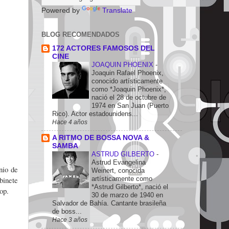
Powered by
Translate
BLOG RECOMENDADOS
172 ACTORES FAMOSOS DEL
CINE
JOAQUIN PHOENIX
-
Joaquin Rafael Phoenix,
conocido artísticamente
como *Joaquin Phoenix*,
nació el 28 de octubre de
1974 en San Juan (Puerto
Rico). Actor estadounidens...
Hace 4 años
A RITMO DE BOSSA NOVA &
SAMBA
ASTRUD GILBERTO
-
Astrud Evangelina
nio de
Weinert, conocida
artísticamente como
binete
*Astrud Gilberto*, nació el
op.
30 de marzo de 1940 en
Salvador de Bahía. Cantante brasileña
de boss...
Hace 3 años