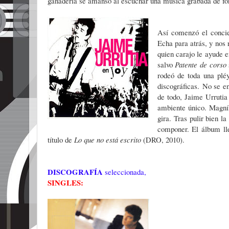
ganadería se amansó al escuchar una música grabada de fo
Así comenzó el concie
Echa para atrás, y nos 
quien carajo le ayude e
salvo
Patente de corso
rodeó de toda una pléy
discográficas.
No se en
de todo, Jaime Urrutia
ambiente único. Magníf
gira. Tras pulir bien 
componer. El álbum lle
título de
Lo que no está escrito
(DRO, 2010).
DISCOGRAFÍA
seleccionada,
SINGLES: