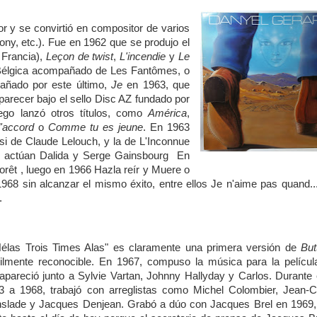
or y se convirtió en compositor de varios
ony, etc.). Fue en 1962 que se produjo el
 Francia),
Leçon de twist
,
L'incendie
y
Le
 y Bélgica acompañado de Les Fantômes, o
añado por este último,
Je
en 1963, que
aparecer bajo el sello Disc AZ fundado por
ego lanzó otros títulos, como
América
,
'accord
o
Comme tu es jeune
. En 1963
i de Claude Lelouch, y la de L'Inconnue
ue actúan Dalida y Serge Gainsbourg En
êt , luego en 1966 Hazla reír y Muere o
1968 sin alcanzar el mismo éxito, entre ellos Je n'aime pas quand..
.
"Hélas Trois Times Alas" es claramente una primera versión de
But
ilmente reconocible. En 1967, compuso la música para la películ
apareció junto a Sylvie Vartan, Johnny Hallyday y Carlos. Durante
 a 1968, trabajó con arreglistas como Michel Colombier, Jean-C
nslade y Jacques Denjean. Grabó a dúo con Jacques Brel en 1969, 