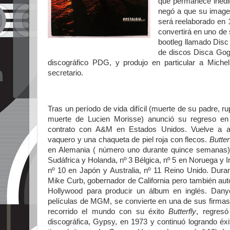
que permanece inédit
negó a que su imagen
será reelaborado en
convertirá en uno de
bootleg llamado Disc
de discos Disca Gogo
discográfico PDG, y produjo en particular a Mich
secretario.
Tras un período de vida difícil (muerte de su padre, ru
muerte de Lucien Morisse) anunció su regreso e
contrato con A&M en Estados Unidos. Vuelve a a
vaquero y una chaqueta de piel roja con flecos.
Butter
en Alemania ( número uno durante quince semanas), 
Sudáfrica y Holanda, nº 3 Bélgica, nº
5 en Noruega y Ir
nº 10 en Japón y Australia, nº
11 Reino Unido. Dura
Mike Curb, gobernador de California pero también au
Hollywood para producir un álbum en inglés. Dany
películas de MGM, se convierte en una de sus firmas
recorrido el mundo con su éxito
Butterfly
, regres
discográfica, Gypsy, en 1973 y continuó logrando éx