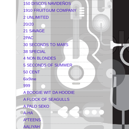
150 DISCOS NAVIDEÑOS
1910 FRUITGUM COMPANY
2 UNLIMITED
20/20
21 SAVAGE
2PAC
30 SECONDS TO MARS
38 SPECIAL
4 NON BLONDES
5 SECONDS OF SUMMER
50 CENT
6ix9ine
999
A BOOGIE WIT DA HOODIE
A FLOCK OF SEAGULLS
A PALO SEKO
A-HA
A*TEENS
AALIYAH