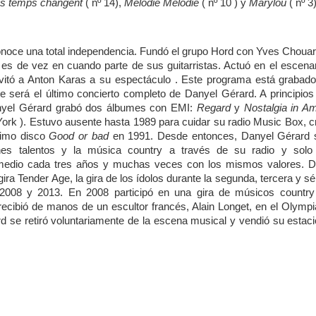
s temps changent
( nº
14),
Mélodie Mélodie
( nº
10 ) y
Marylou
( nº
3)
noce una total independencia. Fundó el grupo Hord con Yves Chouar
n es de vez en cuando parte de sus guitarristas. Actuó en el escena
vitó a Anton Karas a su espectáculo . Este programa está grabado
e será el último concierto completo de Danyel Gérard. A principios
nyel Gérard grabó dos álbumes con EMI:
Regard
y
Nostalgia in Am
ork ). Estuvo ausente hasta 1989 para cuidar su radio Music Box, 
timo disco
Good or bad
en 1991. Desde entonces, Danyel Gérard 
nes talentos y la música country a través de su radio y solo 
romedio cada tres años y muchas veces con los mismos valores. D
gira Tender Age, la gira de los ídolos durante la segunda, tercera y s
2008 y 2013. En 2008 participó en una gira de músicos country
cibió de manos de un escultor francés, Alain Longet, en el Olymp
 se retiró voluntariamente de la escena musical y vendió su estac