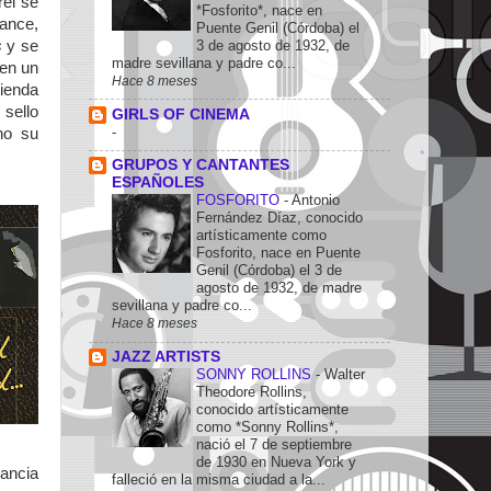
rel se
*Fosforito*, nace en
ance,
Puente Genil (Córdoba) el
3 de agosto de 1932, de
s
y se
madre sevillana y padre co...
 en un
Hace 8 meses
tienda
 sello
GIRLS OF CINEMA
-
ho su
GRUPOS Y CANTANTES
ESPAÑOLES
FOSFORITO
-
Antonio
Fernández Díaz, conocido
artísticamente como
Fosforito, nace en Puente
Genil (Córdoba) el 3 de
agosto de 1932, de madre
sevillana y padre co...
Hace 8 meses
JAZZ ARTISTS
SONNY ROLLINS
-
Walter
Theodore Rollins,
conocido artísticamente
como *Sonny Rollins*,
nació el 7 de septiembre
de 1930 en Nueva York y
rancia
falleció en la misma ciudad a la...