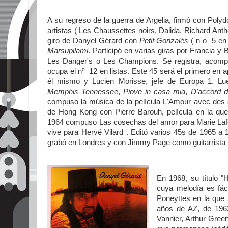
A su regreso de la guerra de Argelia, firmó con Polyd
artistas ( Les Chaussettes noirs, Dalida, Richard Anth
giro de Danyel Gérard con
Petit Gonzalès
( n o
5 en
Marsupilami
. Participó en varias giras por Francia
Les Danger's o Les Champions. Se registra, acomp
ocupa el nº
12 en listas. Este 45 será el primero en 
él mismo y Lucien Morisse, jefe de Europa 1. Lu
Memphis Tennessee
,
Piove in casa mia
,
D'accord d
compuso la música de la película L'Amour avec des s
de Hong Kong con Pierre Barouh, película en la q
1964 compuso Las cosechas del amor para Marie Lafor
vive para Hervé Vilard . Editó varios 45s de 1965 a 
grabó en Londres y con Jimmy Page como guitarrista 
En 1968, su título 
cuya melodía es fác
Poneyttes en la que 
años de AZ, de 1963
Vannier, Arthur Gree