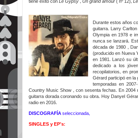
tiene éxito con
Le Gypsy
,
Un grand amour
( nº
12),
Le
Durante estos años co
guitarra. Larry Carlto
Olympia en 1978 e in
nunca se lanzará. Est
década de 1980 , Da
(producido en Nueva Y
en 1981. Lanzó su úl
dedicado a los jóve
recopilatorios, en p
Gérard participó en la 
temporadas en 2007-
Country Music Show , con sesenta fechas. En 2004 re
guitarra dorada coronando su obra. Hoy Danyel Gérard
radio en 2016.
DISCOGRAFÍA
seleccionada,
SINGLES y EP's: