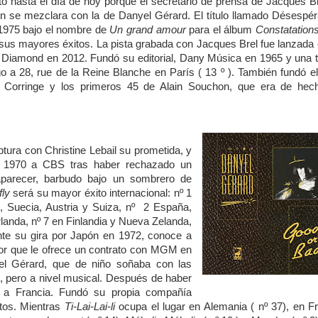
o hasta el día de hoy porque el secretario de prensa de Jacques B
 se mezclara con la de Danyel Gérard. El título llamado Désespér
 1975 bajo el nombre de
Un grand amour
para el álbum
Constatation
 sus mayores éxitos. La pista grabada con Jacques Brel fue lanzada
 Diamond en 2012. Fundó su editorial, Dany Música en 1965 y una 
 a 28, rue de la Reine Blanche en París ( 13 º ). También fundó el
el Corringe y los primeros 45 de Alain Souchon, que era de hec
ptura con Christine Lebail su prometida, y
n 1970 a CBS tras haber rechazado un
parecer, barbudo bajo un sombrero de
fly
será su mayor éxito internacional: nº
1
Suecia, Austria y Suiza, nº
2 España,
landa, nº
7 en Finlandia y Nueva Zelanda,
nte su gira por Japón en 1972, conoce a
tor que le ofrece un contrato con MGM en
el Gérard, que de niño soñaba con las
, pero a nivel musical. Después de haber
ó a Francia. Fundó su propia compañía
itos. Mientras
Ti-Lai-Lai-li
ocupa el lugar en Alemania ( nº
37), en F