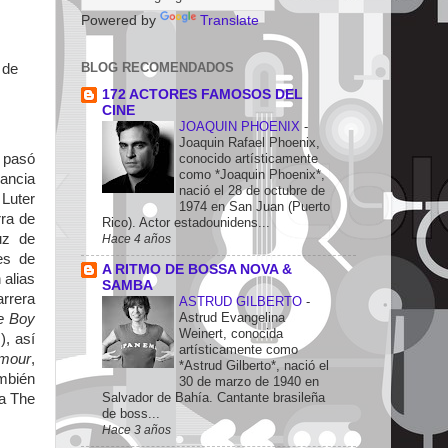
Powered by
Translate
BLOG RECOMENDADOS
 de
172 ACTORES FAMOSOS DEL
CINE
JOAQUIN PHOENIX
-
Joaquin Rafael Phoenix,
y pasó
conocido artísticamente
como *Joaquin Phoenix*,
rancia
nació el 28 de octubre de
Luter
1974 en San Juan (Puerto
rra de
Rico). Actor estadounidens...
uz de
Hace 4 años
es de
A RITMO DE BOSSA NOVA &
 alias
SAMBA
rrera
ASTRUD GILBERTO
-
Astrud Evangelina
ie Boy
Weinert, conocida
), así
artísticamente como
amour
,
*Astrud Gilberto*, nació el
mbién
30 de marzo de 1940 en
Salvador de Bahía. Cantante brasileña
la The
de boss...
Hace 3 años