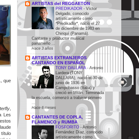
ARTISTAS del REGGAETON
PREDIKADOR
-
Víctor
Delgado, conocido
artísticamente como
*Predikador*, nació el 27
de diciembre de 1983 en
Chiriquí (Panamá).
Cantante y productor musical
panameño ...
Hace 3 años
ARTISTAS EXTRANJEROS
CANTANDO EN ESPAÑOL
TONY DALLARA
-
Antonio
Lardera (TONY
DALLARA), nació el 30 de
., que
junio de 1936 en
Campobasso (Italia) y
creció en Milán. Terminada
la escuela, comenzó a trabajar primero
...
Hace 6 meses
terfly
,
a Les
CANTANTES DE COPLA,
 estos
FLAMENCO y RUMBA
FOSFORITO
-
Antonio
laude
Fernández Díaz, conocido
título
artísticamente como