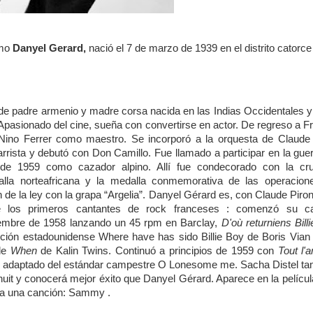
omo
Danyel Gerard,
nació el 7 de marzo de 1939 en el distrito catorce
de padre armenio y madre corsa nacida en las Indias Occidentales 
. Apasionado del cine, sueña con convertirse en actor. De regreso a F
 Nino Ferrer como maestro. Se incorporó a la orquesta de Claude 
rrista y debutó con Don Camillo. Fue llamado a participar en la gue
s de 1959 como cazador alpino. Allí fue condecorado con la cr
alla norteafricana y la medalla conmemorativa de las operacion
 de la ley con la grapa “Argelia”. Danyel Gérard es, con Claude Piron
 los primeros cantantes de rock franceses : comenzó su ca
iembre de 1958 lanzando un 45 rpm en Barclay,
D'où returniens Bill
nción estadounidense Where have has sido Billie Boy de Boris Vian 
de
When
de Kalin Twins. Continuó a principios de 1959 con
Tout l'
, adaptado del estándar campestre O Lonesome me. Sacha Distel ta
nuit y conocerá mejor éxito que Danyel Gérard. Aparece en la pelícu
eta una canción: Sammy .