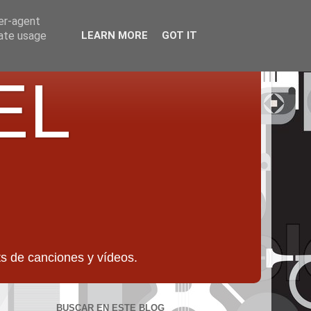
ser-agent
rate usage
LEARN MORE
GOT IT
EL
 de canciones y vídeos.
BUSCAR EN ESTE BLOG