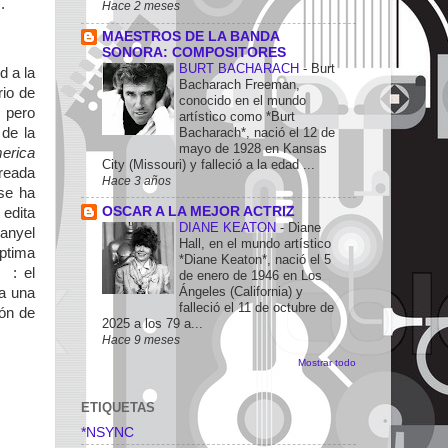
.
Hace 2 meses
MAESTROS DE LA BANDA
SONORA: COMPOSITORES
BURT BACHARACH
-
Burt
d a la
Bacharach Freeman,
rio de
conocido en el mundo
 pero
artístico como *Burt
Bacharach*, nació el 12 de
 de la
mayo de 1928 en Kansas
erica
City (Missouri) y falleció a la edad ...
creada
Hace 3 años
se ha
OSCAR A LA MEJOR ACTRIZ
edita
DIANE KEATON
-
Diane
anyel
Hall, en el mundo artístico
éptima
*Diane Keaton*, nació el 5
: el
de enero de 1946 en Los
Ángeles (California) y
ia una
falleció el 11 de octubre de
ión de
2025 a los 79 a...
Hace 9 meses
Mostrar todo
ETIQUETAS
*NSYNC