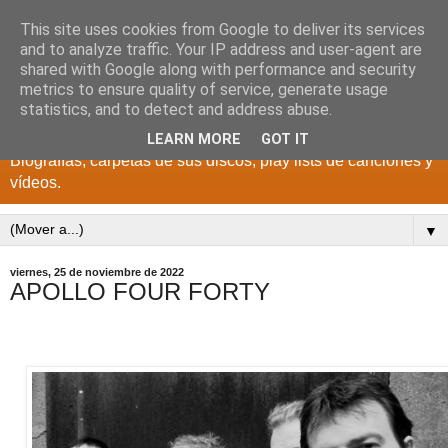
This site uses cookies from Google to deliver its services
DISCOS PARA EL
and to analyze traffic. Your IP address and user-agent are
shared with Google along with performance and security
RECUERDO
metrics to ensure quality of service, generate usage
statistics, and to detect and address abuse.
CANTANTES Y GRUPOS DE LOS AÑOS 1950 a 2022.
LEARN MORE
GOT IT
Biografías, carpetas de sus discos, play lists de canciones y
vídeos.
▼
viernes, 25 de noviembre de 2022
APOLLO FOUR FORTY