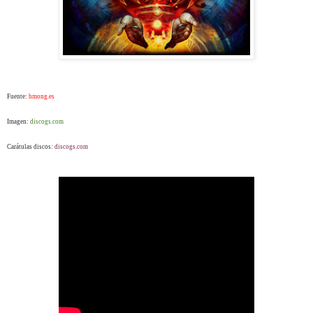
Fuente:
hmong.es
Imagen:
discogs.com
Carátulas discos:
discogs.com