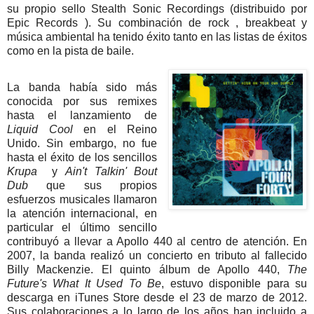
su propio sello Stealth Sonic Recordings (distribuido por
Epic Records ). Su combinación de rock , breakbeat y
música ambiental ha tenido éxito tanto en las listas de éxitos
como en la pista de baile.
La banda había sido más
conocida por sus remixes
hasta el lanzamiento de
Liquid Cool
en el Reino
Unido. Sin embargo, no fue
hasta el éxito de los sencillos
Krupa
y
Ain't Talkin' Bout
Dub
que sus propios
esfuerzos musicales llamaron
la atención internacional, en
particular el último sencillo
contribuyó a llevar a Apollo 440 al centro de atención. En
2007, la banda realizó un concierto en tributo al fallecido
Billy Mackenzie. El quinto álbum de Apollo 440,
The
Future's What It Used To Be
, estuvo disponible para su
descarga en iTunes Store desde el 23 de marzo de 2012.
Sus colaboraciones a lo largo de los años han incluido a