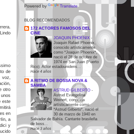
Powered by
Translate
BLOG RECOMENDADOS
rrera.
172 ACTORES FAMOSOS DEL
 Lindo
CINE
JOAQUIN PHOENIX
-
Joaquin Rafael Phoenix,
conocido artísticamente
como *Joaquin Phoenix*,
nació el 28 de octubre de
1974 en San Juan (Puerto
ssimo
Rico). Actor estadounidens...
to de
Hace 4 años
n voz,
A RITMO DE BOSSA NOVA &
ción,
SAMBA
e otro
ASTRUD GILBERTO
-
Astrud Evangelina
n unos
Weinert, conocida
e este
artísticamente como
mitirá
*Astrud Gilberto*, nació el
les en
30 de marzo de 1940 en
Salvador de Bahía. Cantante brasileña
lín, a
de boss...
ici y
Hace 3 años
ducido