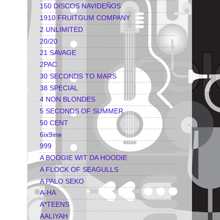
150 DISCOS NAVIDEÑOS
1910 FRUITGUM COMPANY
2 UNLIMITED
20/20
21 SAVAGE
2PAC
30 SECONDS TO MARS
38 SPECIAL
4 NON BLONDES
5 SECONDS OF SUMMER
50 CENT
6ix9ine
999
A BOOGIE WIT DA HOODIE
A FLOCK OF SEAGULLS
A PALO SEKO
A-HA
A*TEENS
AALIYAH