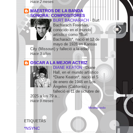
Hace 2 meses
MAESTROS DE LA BANDA
SONORA: COMPOSITORES
BURT BACHARACH
-
Burt
Bacharach Freeman,
conocido en el mundo
artístico como *Burt
Bacharach*, nació el 12 de
mayo de 1928 en Kansas
City (Missouri) y falleció a la edad ...
Hace 3 años
OSCAR A LA MEJOR ACTRIZ
DIANE KEATON
-
Diane
Hall, en el mundo artístico
*Diane Keaton*, nació el 5
de enero de 1946 en Los
Ángeles (California) y
falleció el 11 de octubre de
2025 a los 79 a...
Hace 9 meses
Mostrar todo
ETIQUETAS
*NSYNC