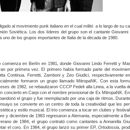
ado al movimiento punk italiano en el cual militó a lo largo de su ca
ón Soviética. Los dos líderes del grupo son el cantante Giovanni
a uno de los grupos importantes de Italia de la década de 1980.
o comienza en Berlín en 1981, donde Giovanni Lindo Ferretti y Ma
an por primera vez. El primero había formado parte del movimien
tta Continua. Ferretti, Zamboni y Zeo Giudici, respectivamente e
inicialmente formaron un grupo llamado MitropaNK. Con esta forma
eses de 1982, se rebautizaron CCCP Fedeli alla Linea, a la vuelta d
s un concierto en Carpi con el nombre provisional de Ex MitropaNK. E
abandonó el grupo y fue reemplazado por una caja de ritmos. Durant
ensayo se convierte en un centro de toda la creatividad que les per
tética y estilo musical. El trío comienza a tocar en clubes y festiva
bre y diciembre de 1983 regresaron a Alemania, especialmente a Ber
erano de 1984, el grupo contrató como cantantes a Annarella Giud
etar el coro. En 1984, el grupo lanzó su primer EP,
Ortodossia
, pro