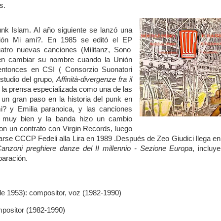
ds.
unk Islam. Al año siguiente se lanzó una
ión Mi ami?. En 1985 se editó el EP
uatro nuevas canciones (Militanz, Sono
den cambiar su nombre cuando la Unión
 entonces en CSI ( Consorzio Suonatori
estudio del grupo,
Affinità-divergenze fra il
 la prensa especializada como una de las
un gran paso en la historia del punk en
? y Emilia paranoica, y las canciones
ió muy bien y la banda hizo un cambio
ron un contrato con Virgin Records, luego
se CCCP Fedeli alla Lira en 1989 .Después de Zeo Giudici llega e
anzoni preghiere danze del II millennio - Sezione Europa
, incluy
paración.
 de 1953): compositor, voz (1982-1990)
mpositor (1982-1990)