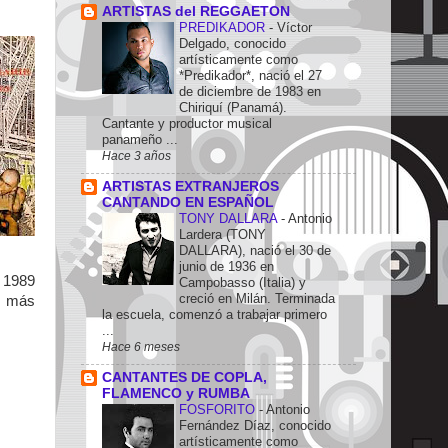
ARTISTAS del REGGAETON
PREDIKADOR
-
Víctor
Delgado, conocido
artísticamente como
*Predikador*, nació el 27
de diciembre de 1983 en
Chiriquí (Panamá).
Cantante y productor musical
panameño ...
Hace 3 años
ARTISTAS EXTRANJEROS
CANTANDO EN ESPAÑOL
TONY DALLARA
-
Antonio
Lardera (TONY
DALLARA), nació el 30 de
junio de 1936 en
n 1989
Campobasso (Italia) y
creció en Milán. Terminada
e más
la escuela, comenzó a trabajar primero
...
Hace 6 meses
CANTANTES DE COPLA,
FLAMENCO y RUMBA
FOSFORITO
-
Antonio
Fernández Díaz, conocido
artísticamente como