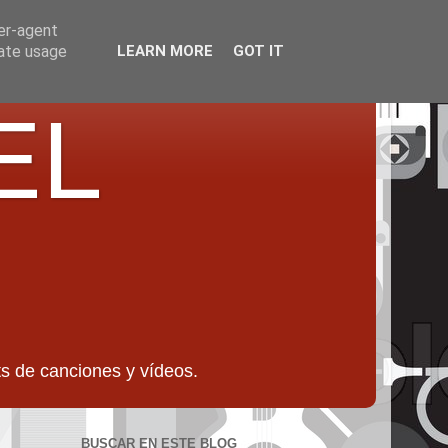
ser-agent
rate usage
LEARN MORE
GOT IT
EL
 de canciones y vídeos.
BUSCAR EN ESTE BLOG