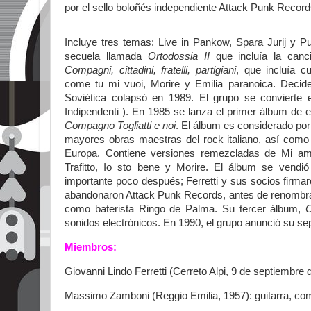
por el sello boloñés independiente Attack Punk Recor
Incluye tres temas: Live in Pankow, Spara Jurij y P
secuela llamada
Ortodossia II
que incluía la canc
Compagni, cittadini, fratelli, partigiani
, que incluía c
come tu mi vuoi, Morire y Emilia paranoica. Deci
Soviética colapsó en 1989. El grupo se convierte
Indipendenti ). En 1985 se lanza el primer álbum de 
Compagno Togliatti e noi
. El álbum es considerado por
mayores obras maestras del rock italiano, así como 
Europa. Contiene versiones remezcladas de Mi ami
Trafitto, Io sto bene y Morire. El álbum se vend
importante poco después; Ferretti y sus socios firma
abandonaron Attack Punk Records, antes de renombrar
como baterista Ringo de Palma. Su tercer álbum,
C
sonidos electrónicos. En 1990, el grupo anunció su se
Miembros:
Giovanni Lindo Ferretti (Cerreto Alpi, 9 de septiembre
Massimo Zamboni (Reggio Emilia, 1957): guitarra, co