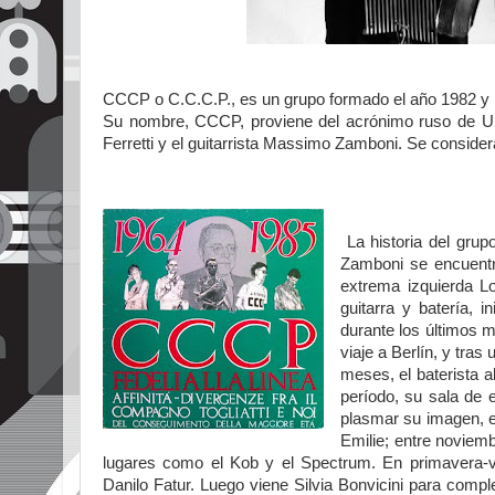
CCCP o C.C.C.P., es un grupo formado el año 1982 y lig
Su nombre, CCCP, proviene del acrónimo ruso de Uni
Ferretti y el guitarrista Massimo Zamboni. Se consider
La historia del grup
Zamboni se encuentr
extrema izquierda Lo
guitarra y batería, 
durante los últimos m
viaje a Berlín, y tra
meses, el baterista 
período, su sala de 
plasmar su imagen, es
Emilie; entre noviem
lugares como el Kob y el Spectrum. En primavera-v
Danilo Fatur. Luego viene Silvia Bonvicini para compl