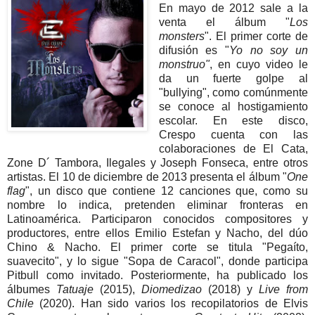
En mayo de 2012 sale a la
venta el álbum "
Los
monsters
". El primer corte de
difusión es "
Yo no soy un
monstruo"
, en cuyo video le
da un fuerte golpe al
"bullying", como comúnmente
se conoce al hostigamiento
escolar. En este disco,
Crespo cuenta con las
colaboraciones de El Cata,
Zone D´ Tambora, Ilegales y Joseph Fonseca, entre otros
artistas. El 10 de diciembre de 2013 presenta el álbum "
One
flag
", un disco que contiene 12 canciones que, como su
nombre lo indica, pretenden eliminar fronteras en
Latinoamérica. Participaron conocidos compositores y
productores, entre ellos Emilio Estefan y Nacho, del dúo
Chino & Nacho. El primer corte se titula "Pegaíto,
suavecito", y lo sigue "Sopa de Caracol", donde participa
Pitbull como invitado. Posteriormente, ha publicado los
álbumes
Tatuaje
(2015),
Diomedizao
(2018) y
Live from
Chile
(2020). Han sido varios los recopilatorios de Elvis