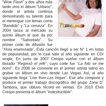
“
Wow Flash
” y dos años más
tarde vino el álbum “
Urbano
”,
donde el artista continúa
demostrando su talento para
el merengue con temas como
“
Bandida
” y “
La cerveza
”. En
2004 lanza al mercado su
quinto álbum al que da por
nombre “
Saboréalo
”. Su
primer corte de difusión fue
"
Hora enamorada
". Esta canción llegó a ser N° 1 en listas
de popularidad, por lo cual sale al año siguiente en CDr
single.
En junio de 2007 Crespo vuelve con el álbum
titulado "
Regresó el jefe
", cuyo corte fue "
La foto se me
borró
". En 2008 se convierte en el primer artista latino en
grabar un álbum en vivo desde Las Vegas. Así, al año
siguiente llega "
Live from Las Vegas
". Ese año compone y
produce el primer trabajo discográfico del grupo Zone D´
Tambora, que obtuvo récord en ventas. En 2010 Elvis
Crespo presenta el álbum "
Indestructible
".