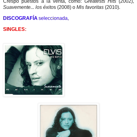
Crespo puestos a la venta, como:
Greatests Hits
(2002),
Suavemente... los éxito
s (2008) o
Mis favoritas
(2010).
DISCOGRAFÍA
seleccionada,
SINGLES: