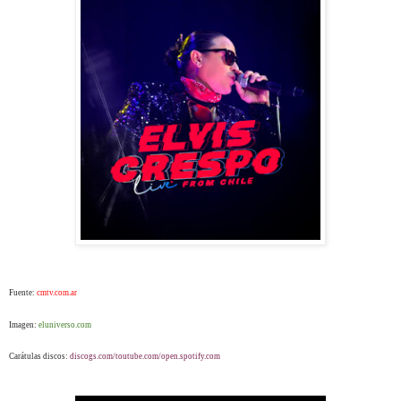
Fuente:
cmtv.com.ar
Imagen:
eluniverso.com
Carátulas discos:
discogs.com/toutube.com/open.spotify.com