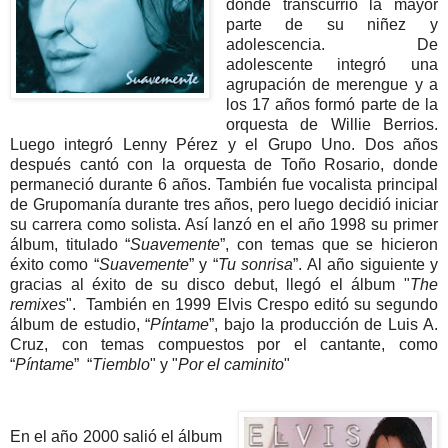
dónde transcurrió la mayor
parte de su niñez y
adolescencia. De
adolescente integró una
agrupación de merengue y a
los 17 años formó parte de la
orquesta de Willie Berrios.
Luego integró Lenny Pérez y el Grupo Uno. Dos años
después cantó con la orquesta de Toño Rosario, donde
permaneció durante 6 años. También fue vocalista principal
de Grupomanía durante tres años, pero luego decidió iniciar
su carrera como solista. Así lanzó en el año 1998 su primer
álbum, titulado “
Suavemente
”, con temas que se hicieron
éxito como “
Suavemente
” y “
Tu sonrisa
”. Al año siguiente y
gracias al éxito de su disco debut, llegó el álbum "
The
remixes
". También en 1999 Elvis Crespo editó su segundo
álbum de estudio, “
Píntame
”, bajo la producción de Luis A.
Cruz, con temas compuestos por el cantante, como
“
Píntame
” “
Tiemblo
" y "
Por el caminito
"
En el año 2000 salió el álbum