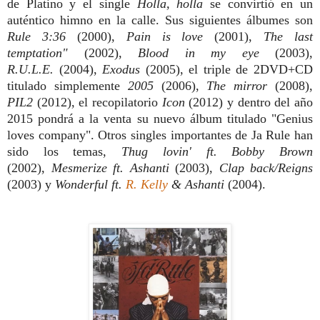
de Platino y el single
Holla, holla
se convirtió en un
auténtico himno en la calle. Sus siguientes álbumes son
Rule 3:36
(2000),
Pain is love
(2001),
The last
temptation"
(2002),
Blood in my eye
(2003),
R.U.L.E.
(2004),
Exodus
(2005), el triple de 2DVD+CD
titulado simplemente
2005
(2006),
The mirror
(2008),
PIL2
(2012), el recopilatorio
Icon
(2012) y dentro del año
2015 pondrá a la venta su nuevo álbum titulado "Genius
loves company". Otros singles importantes de Ja Rule han
sido los temas,
Thug lovin' ft. Bobby Brown
(2002),
Mesmerize ft. Ashanti
(2003),
Clap back/Reigns
(2003) y
Wonderful ft.
R. Kelly
& Ashanti
(2004).