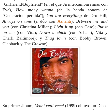
"Girlfriend/Boyfriend" (en el que Ja intercambia rimas con
Eve),
How many wanna
(de la banda sonora de
"Generación perdida");
You are everything
de Dru Hill;
Always on time
(a dúo con
Ashanti
);
Between me and
you
(con Christina Milian);
Livin it up
(con Case);
Put it
on me
(con Vita);
Down a chick
(con Ashanti, Vita y
Charli Baltimore); y
Thug lovin
(con Bobby Brown,
Clapback y The Crowne).
Su primer álbum,
Venni vetti vecci
(1999) obtuvo un Disco