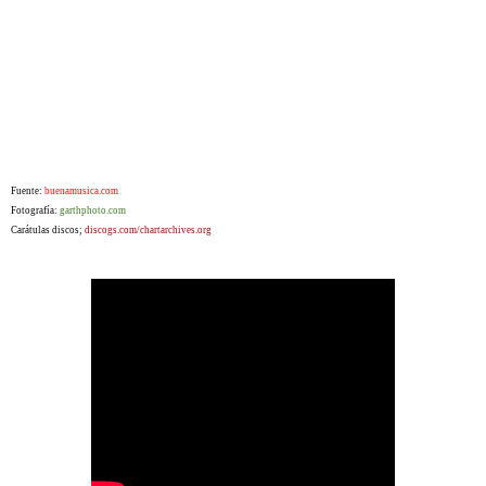
Fuente:
buenamusica.com
Fotografía:
garthphoto.com
Carátulas discos;
discogs.com/chartarchives.org