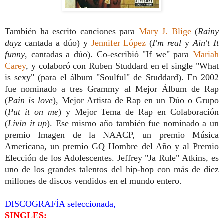
También ha escrito canciones para
Mary J. Blige
(
Rainy
dayz
cantada a dúo) y
Jennifer López
(
I'm real
y
Ain't It
funny
, cantadas a dúo). Co-escribió "If we" para
Mariah
Carey
, y colaboró con Ruben Studdard en el single "What
is sexy" (para el álbum "Soulful" de Studdard). En 2002
fue nominado a tres Grammy al Mejor Álbum de Rap
(
Pain is love
), Mejor Artista de Rap en un Dúo o Grupo
(
Put it on me
) y Mejor Tema de Rap en Colaboración
(
Livin it up
). Ese mismo año también fue nominado a un
premio Imagen de la NAACP, un premio Música
Americana, un premio GQ Hombre del Año y al Premio
Elección de los Adolescentes. Jeffrey "Ja Rule" Atkins, es
uno de los grandes talentos del hip-hop con más de diez
millones de discos vendidos en el mundo entero.
DISCOGRAFÍA seleccionada,
SINGLES: