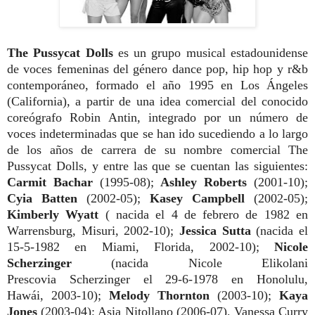
The Pussycat Dolls
es un grupo musical estadounidense
de voces femeninas del género dance pop, hip hop y r&b
contemporáneo, formado el año 1995 en Los Ángeles
(California), a partir de una idea comercial del conocido
coreógrafo Robin Antin, integrado por un número de
voces indeterminadas que se han ido sucediendo a lo largo
de los años de carrera de su nombre comercial The
Pussycat Dolls, y entre las que se cuentan las siguientes:
Carmit Bachar
(1995-08);
Ashley Roberts
(2001-10);
Cyia Batten
(2002-05);
Kasey Campbell
(2002-05);
Kimberly Wyatt
( nacida el 4 de febrero de 1982 en
Warrensburg, Misuri, 2002-10);
Jessica Sutta
(nacida el
15-5-1982 en Miami, Florida, 2002-10);
Nicole
Scherzinger
(nacida Nicole Elikolani
Prescovia Scherzinger el 29-6-1978 en Honolulu,
Hawái, 2003-10);
Melody Thornton
(2003-10);
Kaya
Jones
(2003-04); Asia Nitollano (2006-07), Vanessa Curry