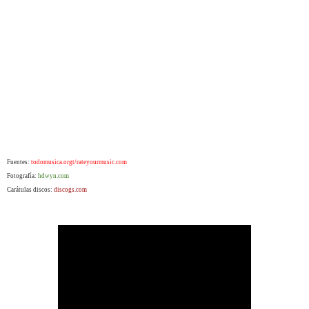
Fuentes:
todomusica.orgt/rateyourmusic.com
Fotografía:
hdwyn.com
Carátulas discos:
discogs.com