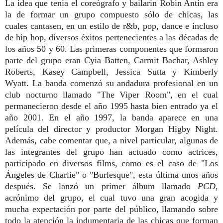
La idea que tenia el coreógrafo y bailarín Robin Antin era
la de formar un grupo compuesto sólo de chicas, las
cuales cantasen, en un estilo de r&b, pop, dance e incluso
de hip hop, diversos éxitos pertenecientes a las décadas de
los años 50 y 60. Las primeras componentes que formaron
parte del grupo eran Cyia Batten, Carmit Bachar, Ashley
Roberts, Kasey Campbell, Jessica Sutta y Kimberly
Wyatt. La banda comenzó su andadura profesional en un
club nocturno llamado "The Viper Room", en el cual
permanecieron desde el año 1995 hasta bien entrado ya el
año 2001. En el año 1997, la banda aparece en una
película del director y productor Morgan Higby Night.
Además, cabe comentar que, a nivel particular, algunas de
las integrantes del grupo han actuado como actrices,
participado en diversos films, como es el caso de "Los
Ángeles de Charlie" o "Burlesque", esta última unos años
después. Se lanzó un primer álbum llamado
PCD
,
acrónimo del grupo, el cual tuvo una gran acogida y
mucha expectación por parte del público, llamando sobre
todo la atención la indumentaria de las chicas que forman