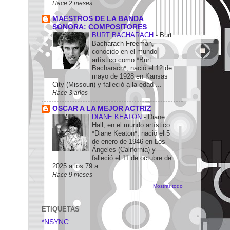
Hace 2 meses
MAESTROS DE LA BANDA
SONORA: COMPOSITORES
BURT BACHARACH
-
Burt
Bacharach Freeman,
conocido en el mundo
artístico como *Burt
Bacharach*, nació el 12 de
mayo de 1928 en Kansas
City (Missouri) y falleció a la edad ...
Hace 3 años
OSCAR A LA MEJOR ACTRIZ
DIANE KEATON
-
Diane
Hall, en el mundo artístico
*Diane Keaton*, nació el 5
de enero de 1946 en Los
Ángeles (California) y
falleció el 11 de octubre de
2025 a los 79 a...
Hace 9 meses
Mostrar todo
ETIQUETAS
*NSYNC