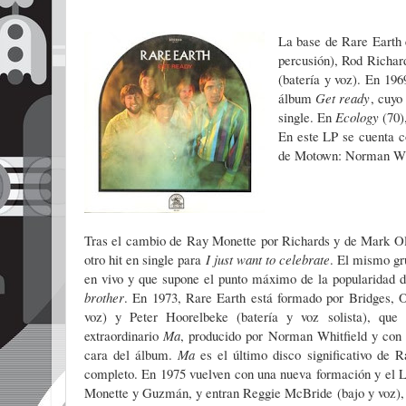
La base de Rare Earth e
percusión),
Rod Richar
(batería y voz). En 19
álbum
Get ready
, cuyo
single. En
Ecology
(70)
En este LP se cuenta c
de Motown: Norman W
Tras el cambio de Ray Monette por Richards y de Mark Ol
otro hit en single para
I just want to celebrate
. El mismo gr
en vivo y que supone el punto máximo de la popularidad de
brother
. En 1973, Rare Earth está formado por Bridges,
voz) y Peter Hoorelbeke (batería y voz solista), que
extraordinario
Ma
, producido por Norman Whitfield y con
cara del álbum.
Ma
es el último disco significativo de 
completo. En 1975 vuelven con una nueva formación y el
Monette y Guzmán, y entran Reggie McBride (bajo y voz), 