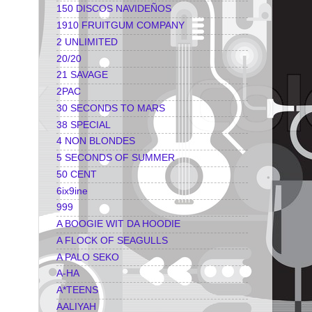
150 DISCOS NAVIDEÑOS
1910 FRUITGUM COMPANY
2 UNLIMITED
20/20
21 SAVAGE
2PAC
30 SECONDS TO MARS
38 SPECIAL
4 NON BLONDES
5 SECONDS OF SUMMER
50 CENT
6ix9ine
999
A BOOGIE WIT DA HOODIE
A FLOCK OF SEAGULLS
A PALO SEKO
A-HA
A*TEENS
AALIYAH