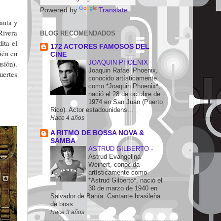
Powered by
Translate
auta y
Rivera
BLOG RECOMENDADOS
dita el
172 ACTORES FAMOSOS DEL
ién en
CINE
JOAQUIN PHOENIX
-
sión).
Joaquin Rafael Phoenix,
uertes
conocido artísticamente
como *Joaquin Phoenix*,
nació el 28 de octubre de
1974 en San Juan (Puerto
Rico). Actor estadounidens...
Hace 4 años
A RITMO DE BOSSA NOVA &
SAMBA
ASTRUD GILBERTO
-
Astrud Evangelina
Weinert, conocida
artísticamente como
*Astrud Gilberto*, nació el
30 de marzo de 1940 en
Salvador de Bahía. Cantante brasileña
de boss...
Hace 3 años