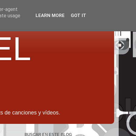
ser-agent
rate usage
LEARN MORE
GOT IT
EL
 de canciones y vídeos.
BUSCAR EN ESTE BLOG