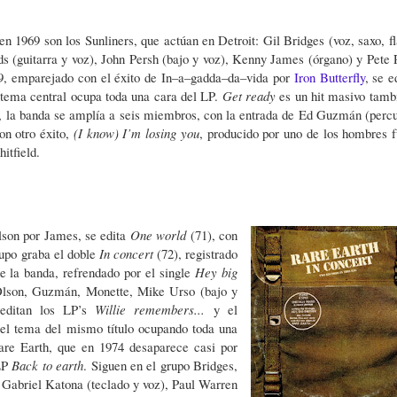
n 1969 son los Sunliners, que actúan en Detroit: Gil Bridges (voz, saxo, fl
ds
(guitarra y voz), John Persh (bajo y voz), Kenny James (órgano) y Pete 
69, emparejado con el éxito de In–a–gadda–da–vida por
Iron Butterfly
, se e
 tema central ocupa toda una cara del LP.
Get ready
es un hit masivo tamb
, la banda se amplía a seis miembros, con la entrada de Ed Guzmán (percu
on otro éxito,
(I know) I’m losing you
, producido por uno de los hombres f
hitfield.
son por James, se edita
One world
(71), con
upo graba el doble
In concert
(72), registrado
 la banda, refrendado por el single
Hey big
 Olson, Guzmán, Monette, Mike Urso (bajo y
 editan los LP’s
Willie remembers...
y el
 el tema del mismo título ocupando toda una
Rare Earth, que en 1974 desaparece casi por
 LP
Back to earth
. Siguen en el grupo Bridges,
Gabriel Katona (teclado y voz), Paul Warren