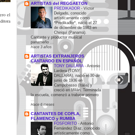
ARTISTAS del REGGAETON
PREDIKADOR
-
Víctor
Delgado, conocido
ero el
artísticamente como
ditora
*Predikador*, nació el 27
de diciembre de 1983 en
Chiriquí (Panamá).
Cantante y productor musical
panameño ...
Hace 3 años
ARTISTAS EXTRANJEROS
CANTANDO EN ESPAÑOL
TONY DALLARA
-
Antonio
Lardera (TONY
DALLARA), nació el 30 de
junio de 1936 en
Campobasso (Italia) y
creció en Milán. Terminada
la escuela, comenzó a trabajar primero
...
Hace 6 meses
CANTANTES DE COPLA,
FLAMENCO y RUMBA
FOSFORITO
-
Antonio
Fernández Díaz, conocido
artísticamente como