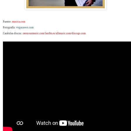
Fuente:
musica.com
Fotografía:
vegasnews.com
Carátulas discos:
rateyourmusic.com/lastfm.es/allmusic.com/discogs.com