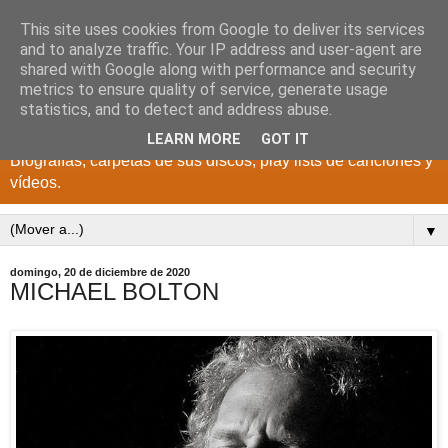
This site uses cookies from Google to deliver its services
DISCOS PARA EL
and to analyze traffic. Your IP address and user-agent are
shared with Google along with performance and security
RECUERDO
metrics to ensure quality of service, generate usage
statistics, and to detect and address abuse.
CANTANTES Y GRUPOS DE LOS AÑOS 1950 a 2022.
LEARN MORE
GOT IT
Biografías, carpetas de sus discos, play lists de canciones y
vídeos.
▼
domingo, 20 de diciembre de 2020
MICHAEL BOLTON