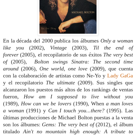
En la década del 2000 publica los álbumes
Only a woman
like you
(2002),
Vintage
(2003),
Til the end of
forever
(2005), el recopilatorio de sus éxitos
The very best
of
(2005),
Bolton swings Sinatra: The second time
around
(2006),
One world, one love
(2009), que cuenta
con la colaboración de artistas como Ne-Yo y
Lady GaGa
y el recopilatorio
The ultimate
(2009). Sus singles que
alcanzaron los puestos más altos de los rankings de ventas
fueron,
How am I supposed to live without you
(1989),
How can we
be lovers
(1990), When
a man loves
a woman
(1991) y
Can I touch you...there?
(1995). Las
últimas producciones de Michael Bolton puestas a la venta
son los álbumes:
Gems: The very best of
(2012), el álbum
titulado
Ain't no mountain high enough: A tribute to