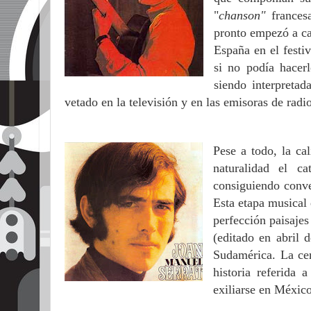
"
chanson"
francesa
pronto empezó a can
España en el festi
si no podía hacer
siendo interpretad
vetado en la televisión y en las emisoras de radio
Pese a todo, la ca
naturalidad el ca
consiguiendo conve
Esta etapa musical 
perfección paisaje
(editado en abril 
Sudamérica. La cen
historia referida
exiliarse en México