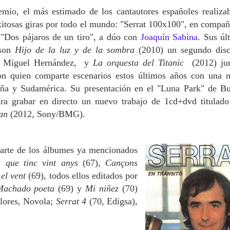
emio, el más estimado de los cantautores españoles realiza
itosas giras por todo el mundo: "Serrat 100x100", en compañ
 "Dos pájaros de un tiro", a dúo con
Joaquín Sabina
. Sus úl
 son
Hijo de la luz y de la sombra
(2010) un segundo dis
a Miguel Hernández, y
La orquesta del Titanic
(2012) ju
on quien comparte escenarios estos últimos años con una 
aña y Sudamérica. Su presentación en el "Luna Park" de B
para grabar en directo un nuevo trabajo de 1cd+dvd titulad
an
(2012, Sony/BMG).
aparte de los álbumes ya mencionados
 que tinc vint anys
(67),
Cançons
el vent
(69), todos ellos editados por
 Machado poeta
(69) y
Mi niñez
(70)
alores, Novola;
Serrat 4
(70, Edigsa),