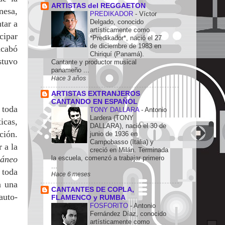
ARTISTAS del REGGAETON
nesa,
PREDIKADOR
-
Víctor
Delgado, conocido
tar a
artísticamente como
cipar
*Predikador*, nació el 27
de diciembre de 1983 en
cabó
Chiriquí (Panamá).
stuvo
Cantante y productor musical
panameño ...
Hace 3 años
ARTISTAS EXTRANJEROS
CANTANDO EN ESPAÑOL
 toda
TONY DALLARA
-
Antonio
Lardera (TONY
icas,
DALLARA), nació el 30 de
ción.
junio de 1936 en
Campobasso (Italia) y
 a la
creció en Milán. Terminada
ráneo
la escuela, comenzó a trabajar primero
...
 toda
Hace 6 meses
a una
CANTANTES DE COPLA,
auto-
FLAMENCO y RUMBA
FOSFORITO
-
Antonio
Fernández Díaz, conocido
artísticamente como