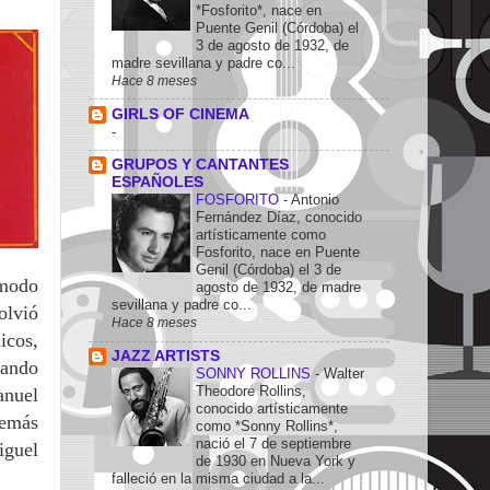
*Fosforito*, nace en
Puente Genil (Córdoba) el
3 de agosto de 1932, de
madre sevillana y padre co...
Hace 8 meses
GIRLS OF CINEMA
-
GRUPOS Y CANTANTES
ESPAÑOLES
FOSFORITO
-
Antonio
Fernández Díaz, conocido
artísticamente como
Fosforito, nace en Puente
Genil (Córdoba) el 3 de
 modo
agosto de 1932, de madre
sevillana y padre co...
olvió
Hace 8 meses
icos,
JAZZ ARTISTS
zando
SONNY ROLLINS
-
Walter
Theodore Rollins,
anuel
conocido artísticamente
demás
como *Sonny Rollins*,
nació el 7 de septiembre
iguel
de 1930 en Nueva York y
falleció en la misma ciudad a la...