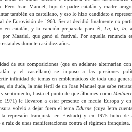
. Pero Joan Manuel, hijo de padre catalán y madre arago
tar también en castellano, y eso lo hizo candidato a represen
val de Eurovisión de 1968. Serrat decidió finalmente no parti
lo en catalán, y la canción preparada para él,
La, la, la,
a
a por Massiel, que ganó el festival. Por aquella renuncia e
 estatales durante casi diez años.
lidad de sus composiciones (que en adelante alternarían con
talán y el castellano) se impuso a las presiones polít
rtir infinidad de temas en emblemáticos de toda una genera
es, sin duda, la más fértil de un Joan Manuel que sabe retratar
s y sentimiento, hasta el punto de que álbumes como
Mediter
de 1971) le llevaron a estar presente en media Europa y en
sura volvió a dejar fuera el tema
Edurne
(cuya letra cuent
 a la represión franquista en Euskadi) y en 1975 hubo de 
 a raíz de unas manifestaciones contra el régimen franquista.