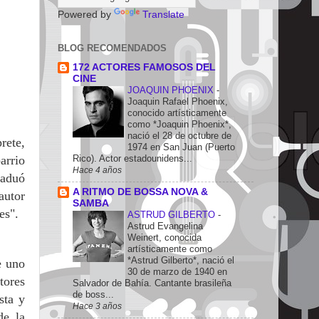
Powered by
Translate
BLOG RECOMENDADOS
172 ACTORES FAMOSOS DEL
CINE
JOAQUIN PHOENIX
-
Joaquin Rafael Phoenix,
conocido artísticamente
como *Joaquin Phoenix*,
nació el 28 de octubre de
rete,
1974 en San Juan (Puerto
Rico). Actor estadounidens...
arrio
Hace 4 años
raduó
A RITMO DE BOSSA NOVA &
autor
SAMBA
ges".
ASTRUD GILBERTO
-
Astrud Evangelina
Weinert, conocida
artísticamente como
*Astrud Gilberto*, nació el
e uno
30 de marzo de 1940 en
tores
Salvador de Bahía. Cantante brasileña
de boss...
sta y
Hace 3 años
de la