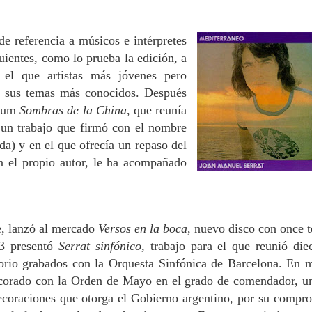
de referencia a músicos e intérpretes
uientes, como lo prueba la edición, a
el que artistas más jóvenes pero
de sus temas más conocidos.
Después
lbum
Sombras de la China
, que reunía
 un trabajo que firmó con el nombre
rda) y en el que ofrecía un repaso del
n el propio autor, le ha acompañado
e, lanzó al mercado
Versos en la boca
, nuevo disco con once 
03 presentó
Serrat sinfónico
, trabajo para el que reunió diec
orio grabados con la Orquesta Sinfónica de Barcelona.
En m
corado con la Orden de Mayo en el grado de comendador, u
ecoraciones que otorga el Gobierno argentino, por su compr