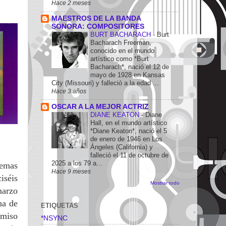
Hace 2 meses
MAESTROS DE LA BANDA
SONORA: COMPOSITORES
BURT BACHARACH
-
Burt
Bacharach Freeman,
conocido en el mundo
artístico como *Burt
Bacharach*, nació el 12 de
mayo de 1928 en Kansas
City (Missouri) y falleció a la edad ...
Hace 3 años
OSCAR A LA MEJOR ACTRIZ
DIANE KEATON
-
Diane
Hall, en el mundo artístico
*Diane Keaton*, nació el 5
de enero de 1946 en Los
Ángeles (California) y
falleció el 11 de octubre de
2025 a los 79 a...
temas
Hace 9 meses
iséis
Mostrar todo
arzo
na de
ETIQUETAS
omiso
*NSYNC