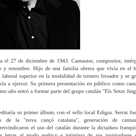
 el 27 de diciembre de 1943. Cantautor, compositor, intérp
io y renombre. Hijo
de una familia obrera que vivía en el b
o laboral superior en la modalidad de tornero fresador y se g
ría a ejercer. Su primera presentación en público como cant
mo año entró a formar parte del grupo catalán "Els Setze Jut
ditaría su primer álbum, con el sello local Edigsa.
Serrat fu
es de la "nova cançó catalana", generación de cantau
reivindicaron el uso del catalán durante la dictadura franqui
 letras al modo poético e intimista de sus inspiradores 