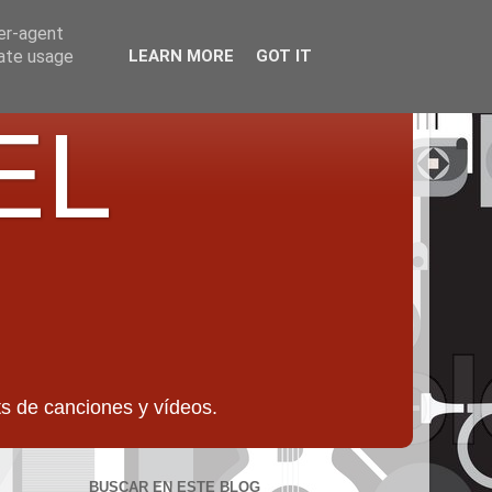
ser-agent
rate usage
LEARN MORE
GOT IT
EL
 de canciones y vídeos.
BUSCAR EN ESTE BLOG