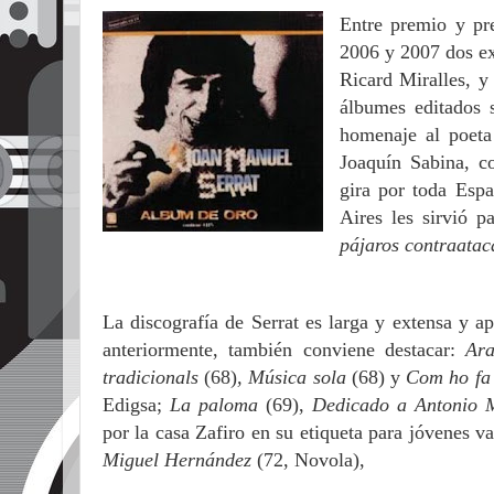
Entre premio y pr
2006 y 2007 dos ex
Ricard Miralles, y
álbumes editados
homenaje al poet
Joaquín Sabina, c
gira por toda Esp
Aires les sirvió 
pájaros contraatac
La discografía de Serrat es larga y extensa y 
anteriormente, también conviene destacar:
Ara
tradicionals
(68)
, Música sola
(68) y
Com ho fa 
Edigsa;
La paloma
(69),
Dedicado a Antonio
por la casa Zafiro en su etiqueta para jóvenes v
Miguel Hernández
(72, Novola),