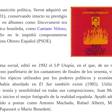
ansición política, Serrat adquirió un
81), conservando intacto su prestigio
nal en álbumes como
Sincerament teu
sica brasileña, como
Caetano Veloso
,
llo no le impidió comprometerse
lista Obrero Español (PSOE).
ima social, editó en 1992 el LP
Utopía
, en el que, de un
ono panfletario de los cantautores de finales de los sesenta, v
 los tópicos utilizados por los poderes políticos y económ
 había abordado en
El Sur también existe
(1985).
Utili
e ironía y sensibilidad en todas sus composiciones, Joan M
s inicios el mejor fotógrafo de la realidad española. Ayudó a
lvido a poetas como Antonio Machado, Rafael Alberti, M
Papasseit o Mario Benedetti.