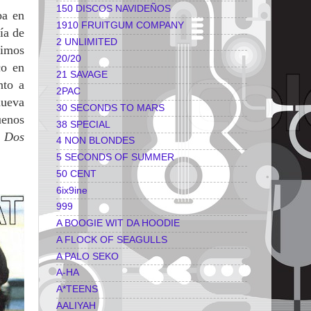
150 DISCOS NAVIDEÑOS
ba en
1910 FRUITGUM COMPANY
ía de
2 UNLIMITED
timos
20/20
co en
21 SAVAGE
nto a
2PAC
nueva
30 SECONDS TO MARS
uenos
38 SPECIAL
o
Dos
4 NON BLONDES
5 SECONDS OF SUMMER
50 CENT
6ix9ine
999
A BOOGIE WIT DA HOODIE
A FLOCK OF SEAGULLS
A PALO SEKO
A-HA
A*TEENS
AALIYAH