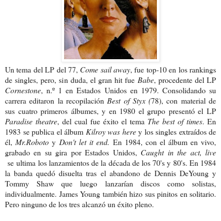
Un tema del LP del 77,
Come sail
away
, fue top-10 en los rankings
de singles, pero, sin duda, el gran hit fue
Babe
, procedente del LP
Cornestone
, n.º 1 en Estados Unidos en 1979. Consolidando su
carrera editaron la recopilación
Best of Styx (
78), con material de
sus cuatro primeros álbumes, y en 1980 el grupo presentó el LP
Paradise theatre
, del cual fue éxito el tema
The best of times
. En
1983 se publica el álbum
Kilroy was here
y los singles extraídos de
él,
Mr.Roboto
y
Don't let it end.
En 1984, con el álbum en vivo,
grabado en su gira por Estados Unidos,
Caught in the act, live
se
ultima los lanzamientos de la década de los 70's y 80's. En 1984
la banda quedó disuelta tras el abandono de Dennis DeYoung y
Tommy Shaw que luego lanzarían discos como solistas,
individualmente. James Young también hizo sus pinitos en solitario.
Pero ninguno de los tres alcanzó un éxito pleno.