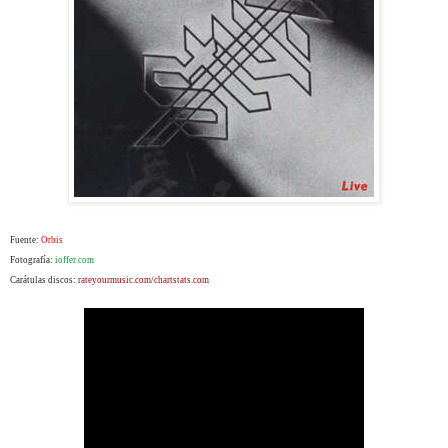
Fuente:
Orbis
Fotografía:
ioffer.com
Carátulas discos:
rateyourmusic.com/chartstats.com