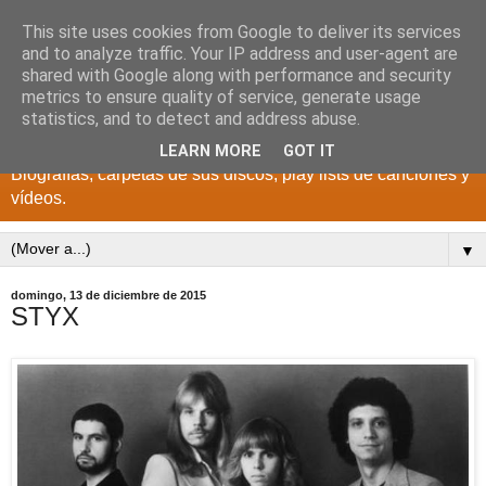
This site uses cookies from Google to deliver its services
DISCOS PARA EL
and to analyze traffic. Your IP address and user-agent are
shared with Google along with performance and security
RECUERDO
metrics to ensure quality of service, generate usage
statistics, and to detect and address abuse.
CANTANTES Y GRUPOS DE LOS AÑOS 1950 a 2022.
LEARN MORE
GOT IT
Biografías, carpetas de sus discos, play lists de canciones y
vídeos.
▼
domingo, 13 de diciembre de 2015
STYX