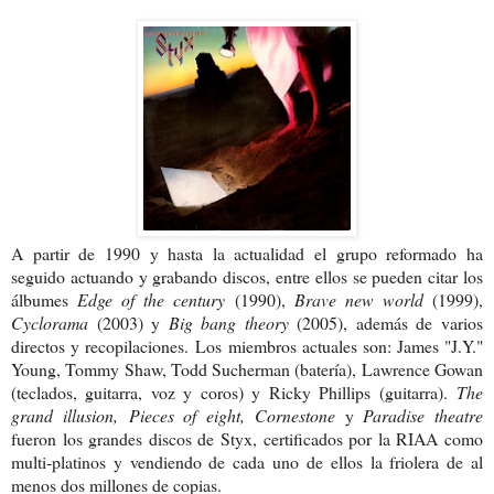
A partir de 1990 y hasta la actualidad el grupo reformado ha
seguido actuando y grabando discos, entre ellos se pueden citar los
álbumes
Edge of the century
(1990),
Brave new world
(1999),
Cyclorama
(2003) y
Big bang theory
(2005), además de varios
directos y recopilaciones.
Los miembros actuales son: James "J.Y."
Young, Tommy Shaw, Todd Sucherman (batería), Lawrence Gowan
(teclados, guitarra, voz y coros) y Ricky Phillips (guitarra).
The
grand illusion,
Pieces of eight, Cornestone
y
Paradise theatre
fueron los grandes discos de Styx, certificados por la RIAA como
multi-platinos y vendiendo de cada uno de ellos la friolera de al
menos dos millones de copias.