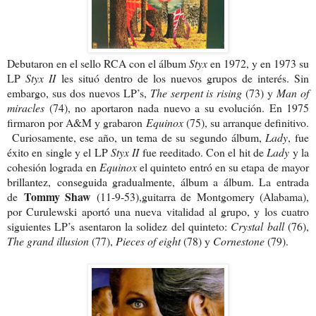
Debutaron en el sello RCA con el álbum
Styx
en 1972, y en 1973 su
LP
Styx II
les situó dentro de los nuevos grupos de interés. Sin
embargo, sus dos nuevos LP’s,
The serpent is
rising
(73) y
Man of
miracles
(74), no aportaron nada nuevo a su evolución. En 1975
firmaron por A&M y grabaron
Equinox
(75), su arranque definitivo.
Curiosamente, ese año, un tema de su segundo álbum,
Lady
, fue
éxito en single y el LP
Styx II
fue reeditado. Con el hit de
Lady
y la
cohesión lograda en
Equinox
el quinteto entró en su etapa de mayor
brillantez,
conseguida gradualmente, álbum a álbum. La entrada
Tommy Shaw
de
(11-9-53),guitarra de Montgomery (Alabama),
por Curulewski aportó una nueva vitalidad al grupo, y los cuatro
siguientes LP’s asentaron la solidez del quinteto:
Crystal ball
(76),
The grand illusion
(77),
Pieces of eight
(78) y
Cornestone
(79).