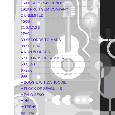
150 DISCOS NAVIDEÑOS
1910 FRUITGUM COMPANY
2 UNLIMITED
20/20
21 SAVAGE
2PAC
30 SECONDS TO MARS
38 SPECIAL
4 NON BLONDES
5 SECONDS OF SUMMER
50 CENT
6ix9ine
999
A BOOGIE WIT DA HOODIE
A FLOCK OF SEAGULLS
A PALO SEKO
A-HA
A*TEENS
AALIYAH