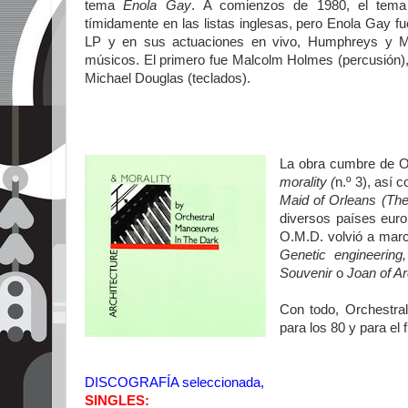
tema
Enola Gay
. A comienzos de 1980, el tem
tímidamente en las listas inglesas, pero Enola Gay f
LP y en sus actuaciones en vivo, Humphreys y M
músicos. El primero fue Malcolm Holmes (percusión)
Michael Douglas (teclados).
La obra cumbre de O
morality (
n.º 3), así 
Maid of Orleans (The
diversos países euro
O.M.D. volvió a mar
Genetic engineering,
Souvenir
o
Joan of A
Con todo, Orchestra
para los 80 y para el f
DISCOGRAFÍA seleccionada,
SINGLES: