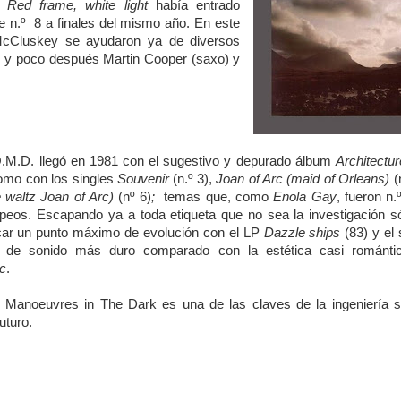
a
Red frame, white light
había entrado
ue n.º 8 a finales del mismo año. En este
cCluskey se ayudaron ya de diversos
, y poco después Martin Cooper (saxo) y
.M.D. llegó en 1981 con el sugestivo y depurado álbum
Architectu
como con los singles
Souvenir
(n.º 3),
Joan of Arc (maid of Orleans)
(n
 waltz Joan of Arc)
(nº 6)
;
temas que, como
Enola Gay
, fueron n.
peos. Escapando ya a toda etiqueta que no sea la investigación s
car un punto máximo de evolución con el LP
Dazzle ships
(83) y el 
de sonido más duro comparado con la estética casi románti
rc
.
l Manoeuvres in The Dark es una de las claves de la ingeniería s
uturo.