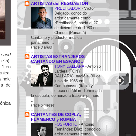
ARTISTAS del REGGAETON
PREDIKADOR
-
Víctor
Delgado, conocido
artísticamente como
*Predikador*, nació el 27
de diciembre de 1983 en
Chiriquí (Panamá).
Cantante y productor musical
panameño ...
Hace 3 años
re and
ARTISTAS EXTRANJEROS
.º 5),
CANTANDO EN ESPAÑOL
TONY DALLARA
-
Antonio
º 1 en
Lardera (TONY
ónica,
DALLARA), nació el 30 de
single
junio de 1936 en
ca de
Campobasso (Italia) y
creció en Milán. Terminada
la escuela, comenzó a trabajar primero
...
ónica
Hace 6 meses
CANTANTES DE COPLA,
FLAMENCO y RUMBA
FOSFORITO
-
Antonio
Fernández Díaz, conocido
artísticamente como