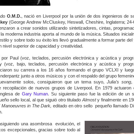
mado
O.M.D.
, nació en Liverpool por la unión de dos ingenieros de s
skey
(George Andrew McCluskey, Heswall, Cheshire, Inglaterra; 24-
nzaron a crear sonidos utilizando sintetizadores, cintas, programa
la moderna industria aporta al mundo de la música. Situados inicia
estilo y sobre todo su éxito les llevó gradualmente a formar parte del
nivel superior de capacidad y creatividad.
por Paul (voz, teclados, percusión electrónica y acústica y prog
y (voz, bajo, teclados, percusión electrónica y acústica y prog
niciaron su carrera a los 16 años formando el grupo VCLXI y lueg
nderpantz junto a otros músicos y con el respaldo del grupo femeni
evamente solos, consiguieron que un tema suyo,
Julia’s song
,
e recopilación de nuevos grupos de Liverpool. En 1979 actuaron
 inglesa de
Gary Numan
. Su siguiente paso fue la edición de un s
eño sello local, al que siguió otro titulado
Almost
y finalmente en 19
l Manoeuvres in The Dark,
editado en otro sello pequeño llamado D
n.
nsiguiendo una asombrosa evolución, el
os excepcionales, gracias sobre todo al