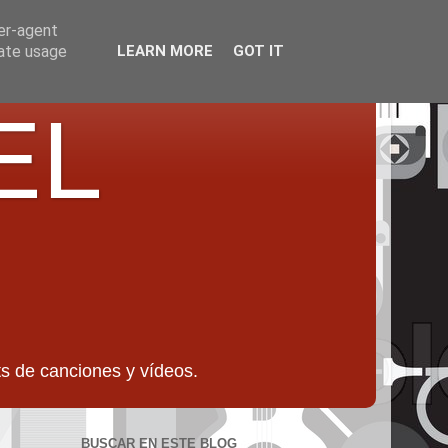
ser-agent
rate usage
LEARN MORE
GOT IT
EL
 de canciones y vídeos.
BUSCAR EN ESTE BLOG