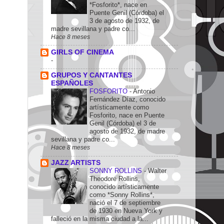
*Fosforito*, nace en
Puente Genil (Córdoba) el
3 de agosto de 1932, de
madre sevillana y padre co...
Hace 8 meses
GIRLS OF CINEMA
-
GRUPOS Y CANTANTES
ESPAÑOLES
FOSFORITO
-
Antonio
Fernández Díaz, conocido
artísticamente como
Fosforito, nace en Puente
Genil (Córdoba) el 3 de
agosto de 1932, de madre
sevillana y padre co...
Hace 8 meses
JAZZ ARTISTS
SONNY ROLLINS
-
Walter
Theodore Rollins,
conocido artísticamente
como *Sonny Rollins*,
nació el 7 de septiembre
de 1930 en Nueva York y
falleció en la misma ciudad a la...