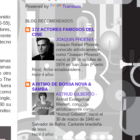
Powered by
Translate
onido:
BLOG RECOMENDADOS
6-59),
dores,
172 ACTORES FAMOSOS DEL
CINE
lmente
JOAQUIN PHOENIX
-
 tecno
Joaquin Rafael Phoenix,
conocido artísticamente
como *Joaquin Phoenix*,
nació el 28 de octubre de
ramas
1974 en San Juan (Puerto
ramas
Rico). Actor estadounidens...
o otro
Hace 4 años
no The
A RITMO DE BOSSA NOVA &
 fuera
SAMBA
 como
ASTRUD GILBERTO
-
ingle,
Astrud Evangelina
Weinert, conocida
80 su
artísticamente como
indisc
*Astrud Gilberto*, nació el
30 de marzo de 1940 en
Salvador de Bahía. Cantante brasileña
de boss...
Hace 3 años