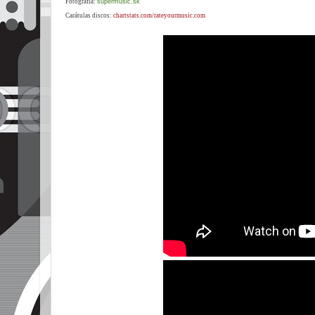
Fotografía:
supermusic.sk
Carátulas discos:
chartstats.com/rateyourmusic.com