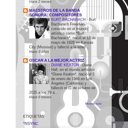
Hace 2 meses
MAESTROS DE LA BANDA
SONORA: COMPOSITORES
BURT BACHARACH
-
Burt
Bacharach Freeman,
conocido en el mundo
artístico como *Burt
Bacharach*, nació el 12 de
mayo de 1928 en Kansas
City (Missouri) y falleció a la edad ...
Hace 3 años
OSCAR A LA MEJOR ACTRIZ
DIANE KEATON
-
Diane
Hall, en el mundo artístico
*Diane Keaton*, nació el 5
de enero de 1946 en Los
Ángeles (California) y
falleció el 11 de octubre de
2025 a los 79 a...
Hace 9 meses
Mostrar todo
ETIQUETAS
*NSYNC