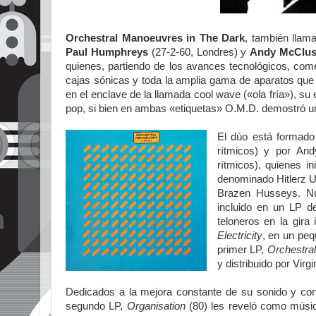
Orchestral Manoeuvres in The Dark
, también lla
Paul Humphreys
(27-2-60, Londres) y
Andy McClu
quienes, partiendo de los avances tecnológicos, come
cajas sónicas y toda la amplia gama de aparatos que 
en el enclave de la llamada cool wave («ola fría»), su 
pop, si bien en ambas «etiquetas» O.M.D. demostró un 
El dúo está formado 
rítmicos) y por And
rítmicos), quienes i
denominado Hitlerz U
Brazen Husseys. Nu
incluido en un LP d
teloneros en la gira
Electricity
, en un pequ
primer LP,
Orchestra
y distribuido por Virgi
Dedicados a la mejora constante de su sonido y co
segundo LP,
Organisation
(80) les reveló como músic