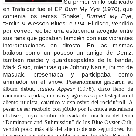
Su primer vinilo publicado
en Trafalgar fue el EP
Burn My Yye
(1976), que
contenía los temas “Snake”,
Burned My Eye
,
“Smith & Wesson Blues” e
I-94
.
El disco, vendido
por correo, recibió una estupenda acogida entre
sus fans que gozaban también con sus vibrantes
interpretaciones en directo. En las mismas
bailaba como un poseso un amigo de Deniz,
también roadie y guardaespaldas de la banda,
Mark Sisto, mientras que Johnny Kanis, íntimo de
Masuak, presentaba y participaba como
animador en el show.
Posteriormente grabaron su
álbum debut,
Radios Appear
(1978), disco lleno de
canciones rápidas, intensas y agresivas que festejaban el
aliento ruidista, catártico y explosivo del rock’n’roll.
A
pesar de ser recibido con júbilo por la crítica australiana
el disco, cuyo nombre derivada de una letra del tema
“Dominance and Submission” de los Blue Oyster Cult,
vendió poco más allá del aliento de sus seguidores.
En
la versión australiana, publicada en Trafalgar Records,