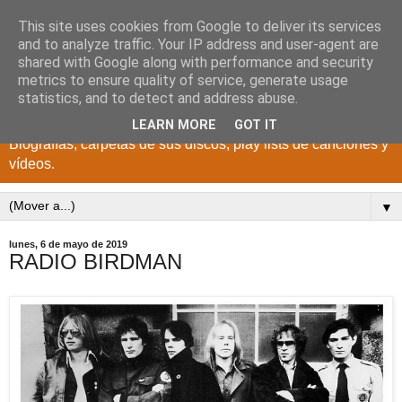
This site uses cookies from Google to deliver its services
DISCOS PARA EL
and to analyze traffic. Your IP address and user-agent are
shared with Google along with performance and security
RECUERDO
metrics to ensure quality of service, generate usage
statistics, and to detect and address abuse.
CANTANTES Y GRUPOS DE LOS AÑOS 1950 a 2022.
LEARN MORE
GOT IT
Biografías, carpetas de sus discos, play lists de canciones y
vídeos.
▼
lunes, 6 de mayo de 2019
RADIO BIRDMAN