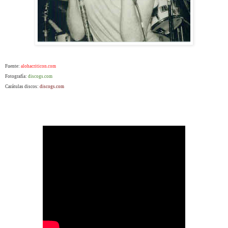
Fuente:
alohacriticon.com
Fotografía:
discogs.com
Carátulas discos:
discogs.com