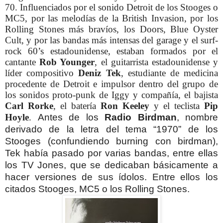
70. Influenciados por el sonido Detroit de los Stooges o
MC5, por las melodías de la British Invasion, por los
Rolling Stones más bravíos, los Doors, Blue Oyster
Cult, y por las bandas más intensas del garage y el surf-
rock 60’s estadounidense, estaban formados por el
cantante
Rob Younger
, el guitarrista estadounidense y
líder compositivo
Deniz Tek
, estudiante de medicina
procedente de Detroit e impulsor dentro del grupo de
los sonidos proto-punk de Iggy y compañía, el bajista
Carl Rorke
, el batería
Ron Keeley
y el teclista
Pip
Hoyle
.
Antes de los
Radio Birdman
, nombre
derivado de la letra del tema “1970” de los
Stooges (confundiendo burning con birdman),
Tek había pasado por varias bandas, entre ellas
los TV Jones, que se dedicaban básicamente a
hacer versiones de sus ídolos. Entre ellos los
citados Stooges, MC5 o los Rolling Stones.