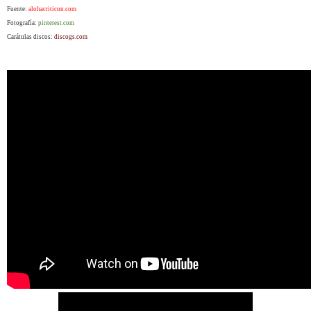
Fuente:
alohacriticon.com
Fotografía:
pinterest.com
Carátulas discos:
discogs.com