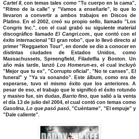
Cartel II
, con temas tales como "Tu cuerpo en la cama",
"Ritmo de la calle" y "Vamos a enseñarle", lo que lo
llevaron a convertir a ambos trabajos en Discos de
Platino.
En el 2002, creó su propio sello, llamado "Los
Congris Inc.", con el cual grabó su siguiente material
discográfico llamado
El Cangri.com.
, que contó con el
éxito internacional "El gran robo", que lo llevó directo al
primer "Reggaeton Tour", en donde se dio a conocer en
distintas ciudades de Estados Unidos, como
Massachussets, Spreengfield, Filadelfia y Boston.
Un
año más tarde, lanzó
Los Homerun-es
, el cual incluyó
"Mejor que tu ex", "Corrupto oficial", "No te canses", El
funeral" y "Ya va sonando". Este álbum, como era de
esperarse, tuvo el mismo éxito que los anteriores. A
pesar de eso, el trabajo que le significó el éxito rotundo
y masivo fue, sin dudas,
Barrio fino
, que salió a la venta
el día 13 de julio del 2004, el cual contó con temas como
Gasolina
,
Lo que pasó pasó
, "Cuéntame", "El empuje" y
"Dale caliente".