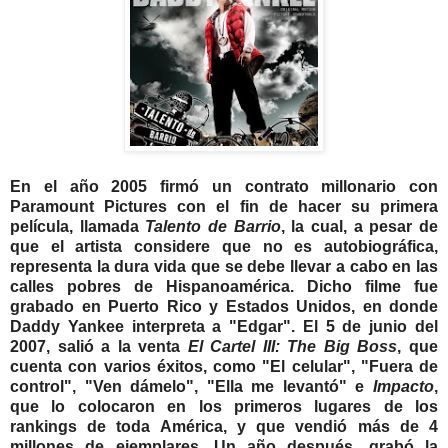
En el año 2005 firmó un contrato millonario con
Paramount Pictures con el fin de hacer su primera
película, llamada
Talento de Barrio
, la cual, a pesar de
que el artista considere que no es autobiográfica,
representa la dura vida que se debe llevar a cabo en las
calles pobres de Hispanoamérica. Dicho filme fue
grabado en Puerto Rico y Estados Unidos, en donde
Daddy Yankee interpreta a "Edgar".
El 5 de junio del
2007, salió a la venta
El Cartel III: The Big Boss
, que
cuenta con varios éxitos, como "El celular", "Fuera de
control", "Ven dámelo", "Ella me levantó" e
Impacto
,
que lo colocaron en los primeros lugares de los
rankings de toda América, y que vendió más de 4
millones de ejemplares.
Un año después, grabó la