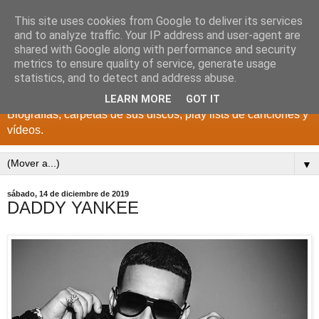
This site uses cookies from Google to deliver its services
DISCOS PARA EL
and to analyze traffic. Your IP address and user-agent are
shared with Google along with performance and security
RECUERDO
metrics to ensure quality of service, generate usage
statistics, and to detect and address abuse.
CANTANTES Y GRUPOS DE LOS AÑOS 1950 a 2022.
LEARN MORE
GOT IT
Biografías, carpetas de sus discos, play lists de canciones y
vídeos.
▼
sábado, 14 de diciembre de 2019
DADDY YANKEE