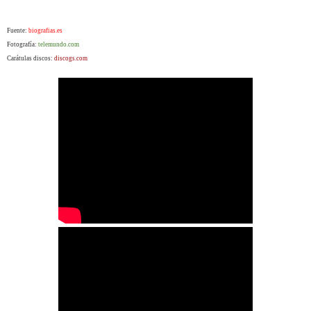
Fuente:
biografias.es
Fotografía:
telemundo.com
Carátulas discos:
discogs.com