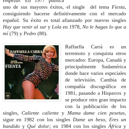
empezar.
En 1977 publica
uno de sus mayores éxitos, el single del tema
Fiesta,
consiguiendo hacerse definitivamente con el mercado
español. Su éxito es total afianzado por nuevos singles
Hay que venir al sur
y
Lola
en 1978,
No le hagas lo que a
mí
(79) y
Pedro
(80).
Raffaella Carrá es un
terremoto y conquista otros
mercados: Europa, Canadá y
principalmente Sudamérica
donde hace varios especiales
de televisión. Cambia de
compañía discográfica en
1981, pasando a Hispavox y
se produce otro gran impacto
con la publicación de los
singles,
Caliente caliente
y
Mama dame cien pesetas,
sigue en 1982 con los singles
Dame un beso, Eres un
bandido
y
Qué dolor;
en 1984 con los singles
África
y