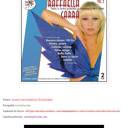
Fuente:
usuarios.multimania.es (Actualizada)
Fotografía:
coveralia.com
Carátulas de discos:
a45rpm.com/rateyourmusic.com/ramalamamusic.com/coveralia.com/todocoleccion.net
Carteles peliculas:
cartelespeliculas.com