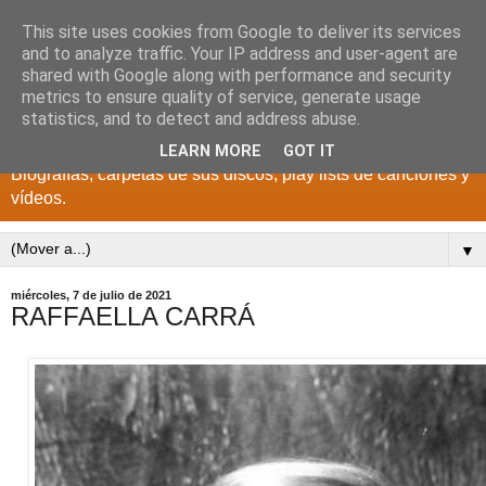
This site uses cookies from Google to deliver its services
DISCOS PARA EL
and to analyze traffic. Your IP address and user-agent are
shared with Google along with performance and security
RECUERDO
metrics to ensure quality of service, generate usage
statistics, and to detect and address abuse.
CANTANTES Y GRUPOS DE LOS AÑOS 1950 a 2022.
LEARN MORE
GOT IT
Biografías, carpetas de sus discos, play lists de canciones y
vídeos.
▼
miércoles, 7 de julio de 2021
RAFFAELLA CARRÁ