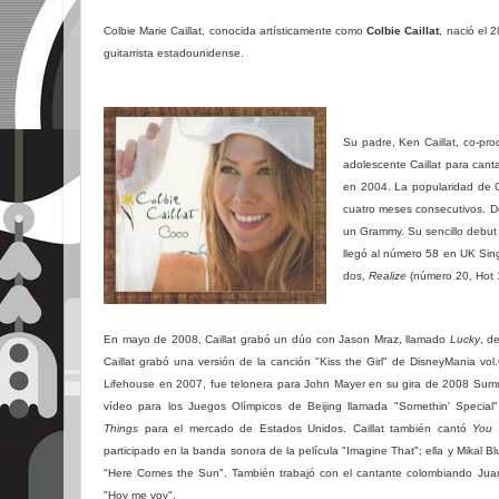
Colbie Marie Caillat, conocida artísticamente como
Colbie Caillat
, nació el
guitarrista estadounidense.
Su padre, Ken Caillat, co-pro
adolescente Caillat para can
en 2004.
La popularidad de C
cuatro meses consecutivos.​
D
un Grammy.
Su sencillo debut
llegó al número 58 en UK Sing
dos,
Realize
(número 20, Hot 
En mayo de 2008, Caillat grabó un dúo con Jason Mraz, llamado
Lucky
, d
Caillat grabó una versión de la canción "Kiss the Girl" de DisneyMania v
Lifehouse en 2007, fue telonera para John Mayer en su gira de 2008 Sum
vídeo para los Juegos Olímpicos de Beijing llamada "Somethin' Special
Things
para el mercado de Estados Unidos. Caillat también cantó
You
c
participado en la banda sonora de la película "Imagine That"; ella y Mikal B
"Here Comes the Sun". También trabajó con el cantante colombiando Juane
"Hoy me voy".