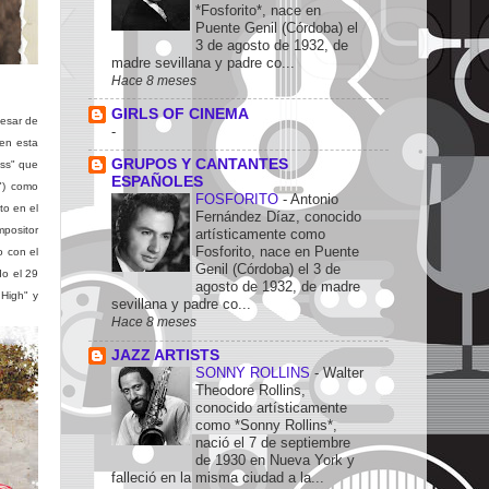
*Fosforito*, nace en
Puente Genil (Córdoba) el
3 de agosto de 1932, de
madre sevillana y padre co...
Hace 8 meses
GIRLS OF CINEMA
pesar de
-
 en esta
GRUPOS Y CANTANTES
ess" que
ESPAÑOLES
") como
FOSFORITO
-
Antonio
to en el
Fernández Díaz, conocido
positor
artísticamente como
Fosforito, nace en Puente
o con el
Genil (Córdoba) el 3 de
do el 29
agosto de 1932, de madre
High" y
sevillana y padre co...
Hace 8 meses
JAZZ ARTISTS
SONNY ROLLINS
-
Walter
Theodore Rollins,
conocido artísticamente
como *Sonny Rollins*,
nació el 7 de septiembre
de 1930 en Nueva York y
falleció en la misma ciudad a la...