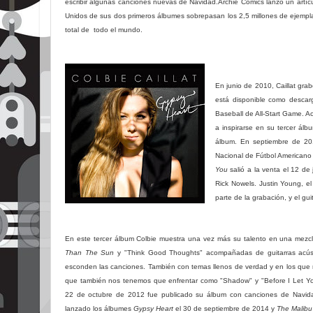
escribir algunas canciones nuevas de Navidad.​ Archie Comics lanzó un artíc
Unidos de sus dos primeros álbumes sobrepasan los 2,5 millones de ejemp
total de todo el mundo.
En junio de 2010, Caillat gra
está disponible como descarga 
Baseball de All-Start Game. A
a inspirarse en su tercer álb
álbum. En septiembre de 201
Nacional de Fútbol Americano
You
salió a la venta el 12 de
Rick Nowels. Justin Young, el
parte de la grabación, y el gu
En este tercer álbum Colbie muestra una vez más su talento en una mezc
Than The Sun
y "Think Good Thoughts" acompañadas de guitarras acústi
esconden las canciones. También con temas llenos de verdad y en los que no
que también nos tenemos que enfrentar como "Shadow" y "Before I Let Y
22 de octubre de 2012 fue publicado su álbum con canciones de Navida
lanzado los álbumes
Gypsy Heart
el 30 de septiembre de 2014 y
The Malibu