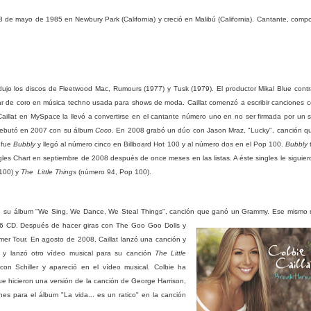
 28 de mayo de 1985 en
Newbury Park
(California)
y creció en Malibú (California)
. Cantante, compo
dujo los discos de Fleetwood Mac, Rumours (1977) y Tusk (1979). El productor Mikal Blue contr
tar de coro en música techno usada para shows de moda. Caillat comenzó a escribir canciones 
aillat en MySpace la llevó a convertirse en el cantante número uno en no ser firmada por un s
ebutó en 2007 con su álbum
Coco
. En 2008 grabó un dúo con Jason Mraz, "Lucky", canción q
 fue
Bubbly
y llegó al número cinco en Billboard Hot 100 y al número dos en el Pop 100.
Bubbly
les Chart en septiembre de 2008 después de once meses en las listas. A éste singles le siguier
100) y
The
Little Things
(número 94, Pop 100).
e su álbum "We Sing, We Dance, We Steal Things",
canción que ganó un Grammy.
Ese mismo 
ol.6 CD. Después de hacer giras con The Goo Goo Dolls y
mer Tour.
En agosto de 2008, Caillat lanzó una canción y
" y lanzó otro vídeo musical para su canción
The Little
on Schiller y apareció en el vídeo musical. Colbie ha
lue hicieron una versión de la canción de George Harrison,
s para el álbum "La vida... es un ratico" en la canción