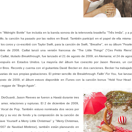
 "Midnight Bottle" fue incluida en la banda sonora de la telenovela brasileña "Três Irmãs", y a 
lo, la canción ha pasado por las radios en Brasil. También participó en el papel de ella misma
n los coros y co-escribió con Taylor Swift, para la canción de Swift, "Breathe", en su álbum "Fearl
bre de 2008. Caillat lanzó una versión francesa de "The Little Things" ("Ces Petits Riens
aillat, titulado
Breakthrough
, fue lanzado el 21 de agosto de 2009, en Alemania; el 24 de agos
después en Estados Unidos. La mayoría del álbum fue coescrito por Jason Reeves, un com
 Bros. Records y cuenta con el guitarrista David Becker en dos canciones. Becker ha trabajad
arias de sus propias grabaciones. El primer sencillo de Breakthrough
Fallin' For You
, fue lanza
gosto de 2009, el álbum estuvo disponible en iTunes con la canción bonus "Hold Your Head 
n reggae de "Begin Again".
ra DioGuardi, Jason Reeves se fueron a Hawái durante tres
 amor, relaciones y rupturas. El 2 de diciembre de 2009,
Vocal de Pop. También estuvo nominada dos veces por
cky
y su voz de fondo y la composición de la canción de
ve Yourself a Merry Little Christmas" y "Merry Christmas,
el 2007 de Navidad
Mistletoe
), también están planeando en