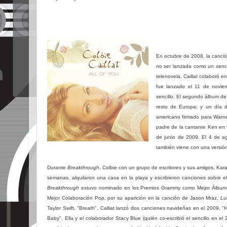
En octubre de 2008, la canción
no ser lanzada como un sencil
telenovela. Caillat colaboró e
fue lanzado el 11 de noviem
sencillo.
El segundo álbum de C
resto de Europa; y un día 
americano firmado para Warner
padre de la cantante Ken en v
de junio de 2009. El 4 de a
también viene con una versió
Durante
Breakthrough
, Colbie con un grupo de escritores y sus amigos, Ka
semanas, alquilaron una casa en la playa y escribieron canciones sobre el
Breakthrough
estuvo nominado en los Premios Grammy como Mejor Álbum 
Mejor Colaboración Pop
, por su aparición en la canción de Jason Mraz,
Lu
Taylor Swift, "Breath".
Calliat lanzó dos canciones navideñas en el 2009, "Ha
Baby". Ella y el colaborador Stacy Blue (quién co-escribió el sencillo en 