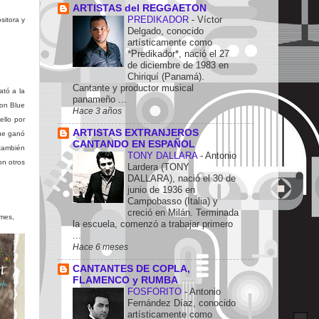
ARTISTAS del REGGAETON
PREDIKADOR
-
Víctor
sitora y
Delgado, conocido
artísticamente como
*Predikador*, nació el 27
de diciembre de 1983 en
Chiriquí (Panamá).
Cantante y productor musical
ató a la
panameño ...
con Blue
Hace 3 años
ello por
ARTISTAS EXTRANJEROS
ue ganó
CANTANDO EN ESPAÑOL
también
TONY DALLARA
-
Antonio
on otros
Lardera (TONY
DALLARA), nació el 30 de
junio de 1936 en
Campobasso (Italia) y
creció en Milán. Terminada
mes,
la escuela, comenzó a trabajar primero
...
Hace 6 meses
CANTANTES DE COPLA,
FLAMENCO y RUMBA
FOSFORITO
-
Antonio
Fernández Díaz, conocido
artísticamente como