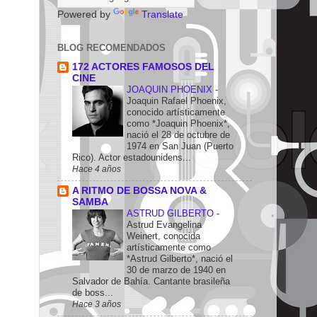
Powered by
Translate
BLOG RECOMENDADOS
172 ACTORES FAMOSOS DEL
CINE
JOAQUIN PHOENIX
-
Joaquin Rafael Phoenix,
conocido artísticamente
como *Joaquin Phoenix*,
nació el 28 de octubre de
1974 en San Juan (Puerto
Rico). Actor estadounidens...
Hace 4 años
A RITMO DE BOSSA NOVA &
SAMBA
ASTRUD GILBERTO
-
Astrud Evangelina
Weinert, conocida
artísticamente como
*Astrud Gilberto*, nació el
30 de marzo de 1940 en
Salvador de Bahía. Cantante brasileña
de boss...
Hace 3 años