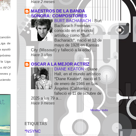
Hace 2 meses
MAESTROS DE LA BANDA
SONORA: COMPOSITORES
BURT BACHARACH
-
Burt
Bacharach Freeman,
conocido en el mundo
artístico como *Burt
 canción
Bacharach*, nació el 12 de
Liga de
mayo de 1928 en Kansas
la ayudó
City (Missouri) y falleció a la edad ...
Hace 3 años
 próximo
la Liga
OSCAR A LA MEJOR ACTRIZ
ado
All Of
DIANE KEATON
-
Diane
Hall, en el mundo artístico
Reeves y
*Diane Keaton*, nació el 5
uciendo
de enero de 1946 en Los
Ángeles (California) y
falleció el 11 de octubre de
2025 a los 79 a...
Hace 9 meses
Mostrar todo
ETIQUETAS
*NSYNC