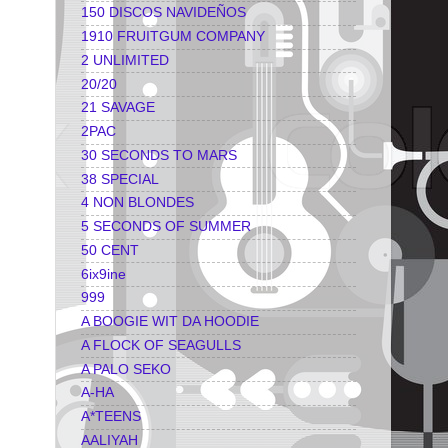
150 DISCOS NAVIDEÑOS
1910 FRUITGUM COMPANY
2 UNLIMITED
20/20
21 SAVAGE
2PAC
30 SECONDS TO MARS
38 SPECIAL
4 NON BLONDES
5 SECONDS OF SUMMER
50 CENT
6ix9ine
999
A BOOGIE WIT DA HOODIE
A FLOCK OF SEAGULLS
A PALO SEKO
A-HA
A*TEENS
AALIYAH