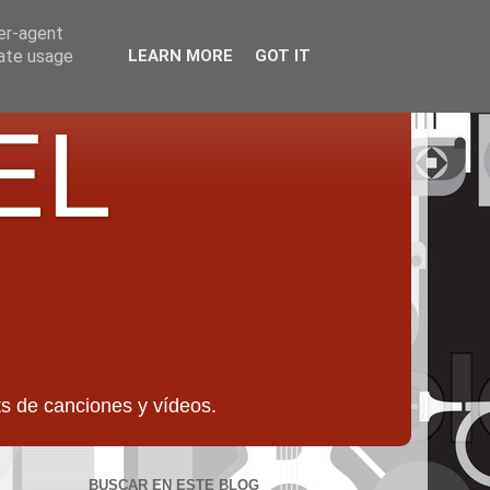
ser-agent
rate usage
LEARN MORE
GOT IT
EL
 de canciones y vídeos.
BUSCAR EN ESTE BLOG