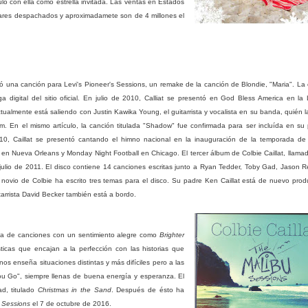
ulo con ella como estrella invitada. Las ventas en Estados
lares despachados y aproximadamete son de 4 millones el
bó una canción para Levi's Pioneer's Sessions, un remake de la canción de Blondie, "Maria". La
digital del sitio oficial.
En julio de 2010, Calliat se presentó en God Bless America en la 
ctualmente está saliendo con Justin Kawika Young, el guitarrista y vocalista en su banda, quién 
um. En el mismo artículo, la canción titulada "Shadow" fue confirmada para ser incluída en su
0, Caillat se presentó cantando el himno nacional en la inauguración de la temporada de 
 en Nueva Orleans y Monday Night Football en Chicago.
El tercer álbum de Colbie Caillat, llam
 julio de 2011. El disco contiene 14 canciones escritas junto a Ryan Tedder, Toby Gad, Jason 
 novio de Colbie ha escrito tres temas para el disco.
Su padre Ken Caillat está de nuevo prod
itarrista David Becker también está a bordo.
la de canciones con un sentimiento alegre como
Brighter
cas que encajan a la perfección con las historias que
s enseña situaciones distintas y más difíciles pero a las
ou Go", siempre llenas de buena energía y esperanza.
El
d, titulado
Christmas in the Sand
. Después de ésto ha
 Sessions
el 7 de octubre de 2016.