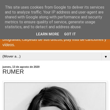
This site uses cookies from Google to deliver its services
DISCOS PARA EL
and to analyze traffic. Your IP address and user-agent are
shared with Google along with performance and security
RECUERDO
metrics to ensure quality of service, generate usage
statistics, and to detect and address abuse.
CANTANTES Y GRUPOS DE LOS AÑOS 1950 a 2022.
LEARN MORE
GOT IT
Biografías, carpetas de sus discos, play lists de canciones y
vídeos.
▼
jueves, 13 de agosto de 2020
RUMER