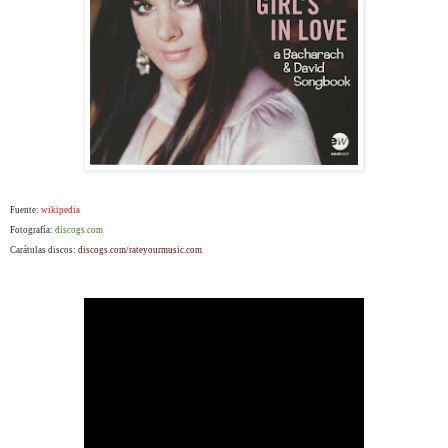
Fuente:
wikipedia
Fotografía:
discogs.com
Carátulas discos:
discogs.com/rateyourmusic.com