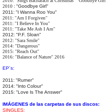
2010: "Sings Bacharach at Christmas" "Goodbye Girl"
2010 :
"Goodbye Girl"
2011: "I Wanna Roo You"
2011: "Am I Forgiven"
2011: "I Believe In You"
2011: "Take Me Ash I Am"
2012: "P.F. Sloan"
2012: "Sara Smile"
2014: "Dangerous"
2015: "Reach Out"
2016: "Balance of Nature" 2016
EP´s:
2011: "Rumer"
2014: "Into Colour"
2015: "Love Is The Answer"
IMÁGENES de las carpetas de sus discos:
SINGLES: